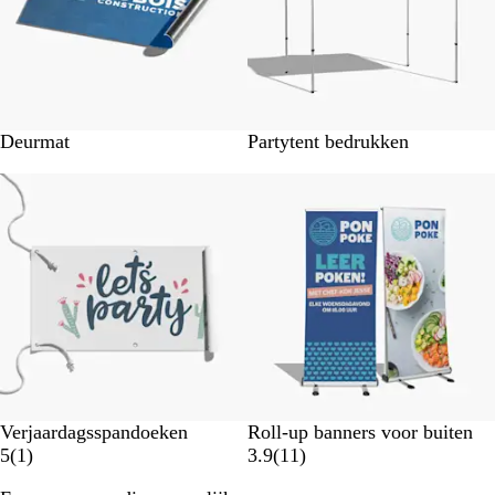
l
l
i
i
n
n
g
g
e
n
Deurmat
Partytent bedrukken
Nieuwe opties
Nieuwe opties
Verjaardagsspandoeken
Roll-up banners voor buiten
1
1
5
(
1
)
3.9
(
11
)
b
1