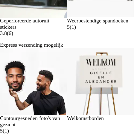
n
g
g
e
e
n
Geperforeerde autoruit
Weerbestendige spandoeken
n
1
stickers
5
(
1
)
6
b
3.8
(
6
)
b
e
Express verzending mogelijk
e
o
Nieuwe opties
Nieuwe opties
o
o
o
r
r
d
d
e
e
l
l
i
i
n
n
g
g
e
n
Contourgesneden foto's van
Welkomstborden
gezicht
1
5
(
1
)