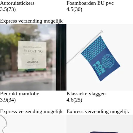
Autoruitstickers
Foamboarden EU pvc
7
3
3.5
(
73
)
4.5
(
30
)
3
0
Express verzending mogelijk
b
b
Nieuwe opties
Nieuwe opties
e
e
o
o
o
o
r
r
d
d
e
e
l
l
i
i
n
n
g
g
e
e
Bedrukt raamfolie
Klassieke vlaggen
n
n
3
2
3.9
(
34
)
4.6
(
25
)
4
5
Express verzending mogelijk
Express verzending mogelijk
b
b
Nieuwe opties
Nieuwe opties
e
e
o
o
o
o