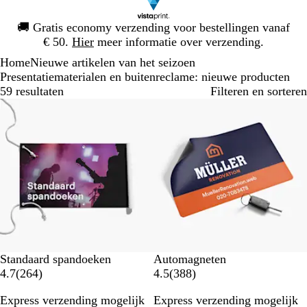
Dia
🚚
Gratis economy verzending voor bestellingen vanaf
1
€ 50.
Hier
meer informatie over verzending.
van
Home
Nieuwe artikelen van het seizoen
1
Presentatiematerialen en buitenreclame: nieuwe producten
59 resultaten
Filteren en sorteren
Bestseller
Nieuwe opties
Standaard spandoeken
Automagneten
2
3
4.7
(
264
)
4.5
(
388
)
6
8
Express verzending mogelijk
Express verzending mogelijk
4
8