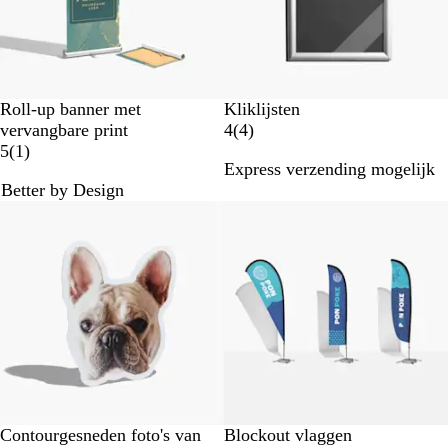
i
i
n
n
g
g
e
e
n
n
Roll-up banner met
Kliklijsten
4
vervangbare print
4
(
4
)
1
b
5
(
1
)
Express verzending mogelijk
b
e
Better by Design
e
o
Nieuwe opties
Lagere basisprijs
o
o
o
r
r
d
d
e
e
l
l
i
i
n
n
g
g
e
n
Contourgesneden foto's van
Blockout vlaggen