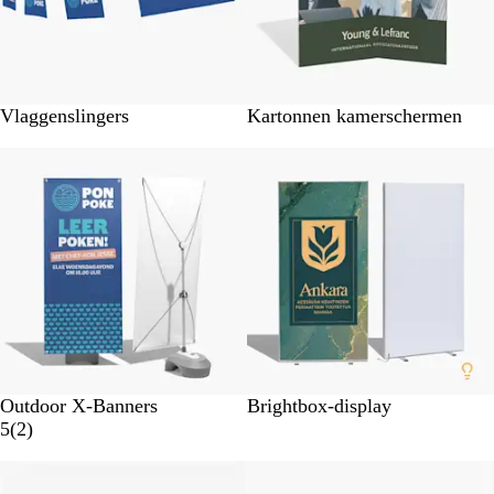
l
i
n
g
Vlaggenslingers
Kartonnen kamerschermen
Nieuw
Nieuwe opties
Outdoor X-Banners
Brightbox-display
2
5
(
2
)
b
Nieuw
Nieuw
e