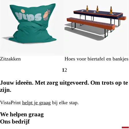
o
o
r
d
e
l
i
n
g
e
Zitzakken
Hoes voor biertafel en bankjes
n
1
2
Naar
Naar
pagina
pagina
Jouw ideeën. Met zorg uitgevoerd. Om trots op te
zijn.
VistaPrint
helpt je graag
bij elke stap.
We helpen graag
Ons bedrijf