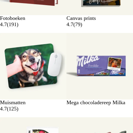
Fotoboeken
Canvas prints
4.7
(
191
)
4.7
(
79
)
Muismatten
Mega chocoladereep Milka
4.7
(
125
)
Nieuwe opties