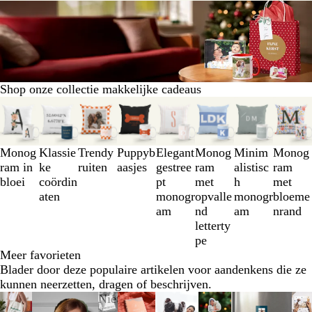
Shop onze collectie makkelijke cadeaus
Dia's
1
t/m
3
Monog
Klassie
Trendy
Puppyb
Elegant
Monog
Minim
Monog
van
ram in
ke
ruiten
aasjes
gestree
ram
alistisc
ram
8
bloei
coördin
pt
met
h
met
aten
monogr
opvalle
monogr
bloeme
am
nd
am
nrand
letterty
pe
Meer favorieten
Blader door deze populaire artikelen voor aandenkens die ze
kunnen neerzetten, dragen of beschrijven.
Dia's
Niet op voorraad