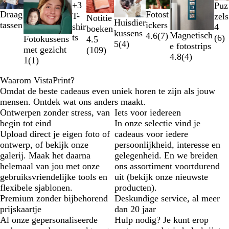
1
+
3
Puz
Z
W
G
R
t/m
Draag
Fotost
T-
zels
Notitie
w
i
e
o
2
Huisdier
tassen
ickers
shir
4
boeken
a
t
e
o
van
kussens
Magnetisch
4.6
(
7
)
ts
(
6
)
Fotokussens
4.5
r
l
d
8
5
(
4
)
e fotostrips
met gezicht
(
109
)
t
4.8
(
4
)
1
(
1
)
Waarom VistaPrint?
Omdat de beste cadeaus even uniek horen te zijn als jouw
mensen. Ontdek wat ons anders maakt.
Ontwerpen zonder stress, van
Iets voor iedereen
begin tot eind
In onze selectie vind je
Upload direct je eigen foto of
cadeaus voor iedere
ontwerp, of bekijk onze
persoonlijkheid, interesse en
galerij. Maak het daarna
gelegenheid. En we breiden
helemaal van jou met onze
ons assortiment voortdurend
gebruiksvriendelijke tools en
uit (bekijk onze nieuwste
flexibele sjablonen.
producten).
Premium zonder bijbehorend
Deskundige service, al meer
prijskaartje
dan 20 jaar
Al onze gepersonaliseerde
Hulp nodig? Je kunt erop