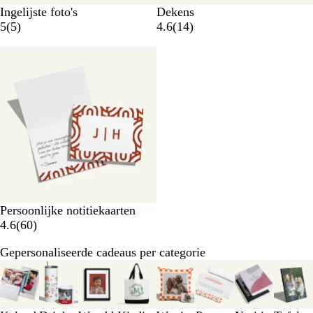
Ingelijste foto's
Dekens
5
(
5
)
4.6
(
14
)
Persoonlijke notitiekaarten
4.6
(
60
)
Gepersonaliseerde cadeaus per categorie
Dia's
1
t/m
3