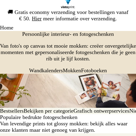
Dia
🚚
Gratis economy verzending voor bestellingen vanaf
1
€ 50.
Hier
meer informatie over verzending.
van
Home
1
Persoonlijke interieur- en fotogeschenken
Van foto's op canvas tot mooie mokken: creëer onvergetelijke
momenten met gepersonaliseerde fotogeschenken die je geen
rib uit je lijf kosten.
Wandkalenders
Mokken
Fotoboeken
Bestsellers
Bekijken per categorie
Grafisch ontwerpservices
Ni
Populaire bedrukte fotogeschenken
Van levendige prints tot glossy mokken: bekijk alles waar
onze klanten maar niet genoeg van krijgen.