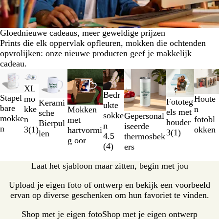
Gloednieuwe cadeaus, meer geweldige prijzen
Prints die elk oppervlak opfleuren, mokken die ochtenden
opvrolijken: onze nieuwe producten geef je makkelijk
cadeau.
Dia's
Nieuw
Nieuw
Nieuw
1
XL
t/m
Bedr
Stapel
Houte
mo
Fototeg
Kerami
2
ukte
bare
n
kke
Mokken
els met
sche
van
sokke
Gepersonal
mokke
fotobl
n
met
houder
Bierpul
8
n
iseerde
n
okken
3
(
1
)
hartvormi
3
(
1
)
len
4.5
thermosbek
g oor
(
4
)
ers
Laat het sjabloon maar zitten, begin met jou
Upload je eigen foto of ontwerp en bekijk een voorbeeld
ervan op diverse geschenken om hun favoriet te vinden.
Shop met je eigen foto
Shop met je eigen ontwerp