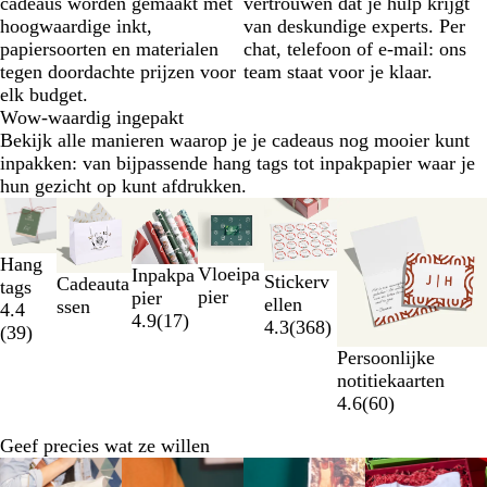
cadeaus worden gemaakt met
vertrouwen dat je hulp krijgt
hoogwaardige inkt,
van deskundige experts. Per
papiersoorten en materialen
chat, telefoon of e-mail: ons
tegen doordachte prijzen voor
team staat voor je klaar.
elk budget.
Wow-waardig ingepakt
Bekijk alle manieren waarop je je cadeaus nog mooier kunt
inpakken: van bijpassende hang tags tot inpakpapier waar je
hun gezicht op kunt afdrukken.
Dia's
Nieuwe opties
1
t/m
Hang
Vloeipa
Inpakpa
2
Stickerv
Cadeauta
tags
pier
pier
van
ellen
ssen
4.4
4.9
(
17
)
6
4.3
(
368
)
(
39
)
Persoonlijke
notitiekaarten
4.6
(
60
)
Geef precies wat ze willen
Dia's