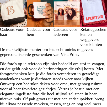
1
t/m
3
van
4
Cadeaus voor
Cadeaus voor
Cadeaus voor
Relatiegeschen
haar
hem
iedereen
ken en
weggevers
voor klanten
De makkelijkste manier om iets echt unieks te geven:
gepersonaliseerde geschenken van VistaPrint.
Die foto's op je telefoon zijn niet bedoeld om stof te vangen,
en dat geldt ook voor de herinneringen die erbij horen. Met
fotogeschenken kun je die foto's veranderen in geweldige
aandenkens waar je dierbaren steeds weer naar kijken.
Ontwerp een bedrukte deken voor oma, met genoeg ruimte
voor al haar favoriete gezichtjes. Verras je bestie met een
elegante ingelijste foto die heel stijlvol zal staan in haar
nieuwe huis. Of pak groots uit met een cadeaupakket: breng
bij elkaar passende mokken, tassen, tags en nog veel meer