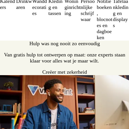
Kalend
Drinkw
Wandd
Kledin
Wonin
Persoo
Notitie
Tafelaa
van
ers
aren
ecorati
g en
ginricht
nlijke
boeken
nkledin
8
es
tassen
ing
schrijf
,
g en
waar
blocnot
display
es en
s
dagboe
ken
Hulp was nog nooit zo eenvoudig
Van gratis hulp tot ontwerpen op maat: onze experts staan
klaar voor alles wat je maar wilt.
Creëer met zekerheid