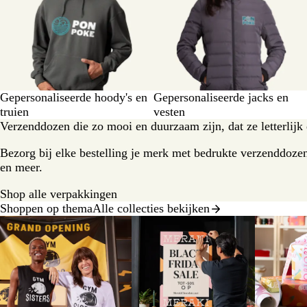
Gepersonaliseerde hoody's en
Gepersonaliseerde jacks en
truien
vesten
Verzenddozen die zo mooi en duurzaam zijn, dat ze letterlijk 
Bezorg bij elke bestelling je merk met bedrukte verzenddozen
en meer.
Shop alle verpakkingen
Shoppen op thema
Alle collecties bekijken
Dia's
1
t/m
2
van
8