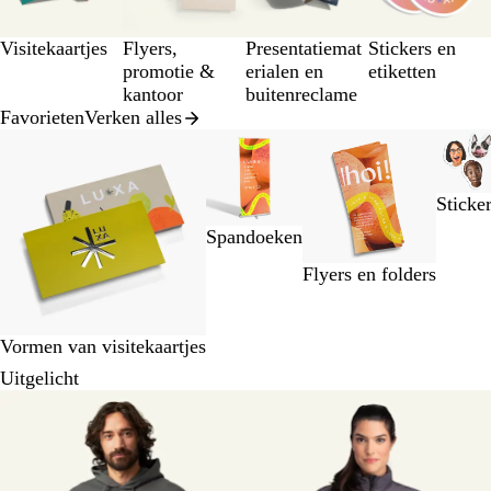
12
Visitekaartjes
Flyers,
Presentatiemat
Stickers en
promotie &
erialen en
etiketten
kantoor
buitenreclame
Favorieten
Verken alles
Dia's
1
t/m
Sticke
2
van
Spandoeken
8
Flyers en folders
Vormen van visitekaartjes
Uitgelicht