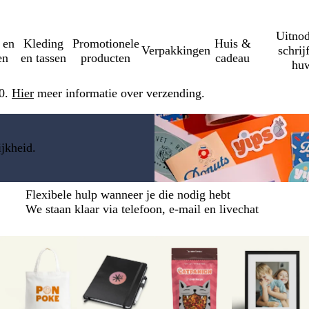
Uitnod
 en
Kleding
Promotionele
Huis &
Verpakkingen
schrij
en
en tassen
producten
cadeau
huw
50.
Hier
meer informatie over verzending.
jkheid.
Flexibele hulp wanneer je die nodig hebt
We staan klaar via telefoon, e-mail en livechat