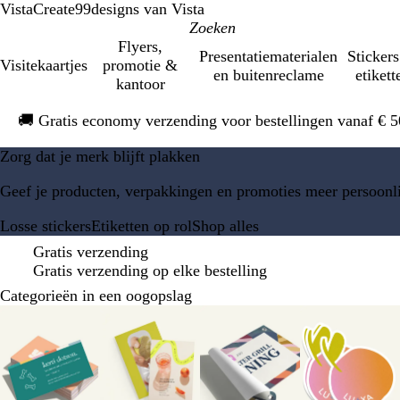
VistaCreate
99designs van Vista
Flyers,
Presentatiematerialen
Stickers
Visitekaartjes
promotie &
en buitenreclame
etikett
kantoor
Dia
🚚
Gratis economy verzending voor bestellingen vanaf € 
1
van
Zorg dat je merk blijft plakken
1
Geef je producten, verpakkingen en promoties meer persoonli
Losse stickers
Etiketten op rol
Shop alles
Gratis verzending
Gratis verzending op elke bestelling
Categorieën in een oogopslag
Dia's
1
t/m
8
van