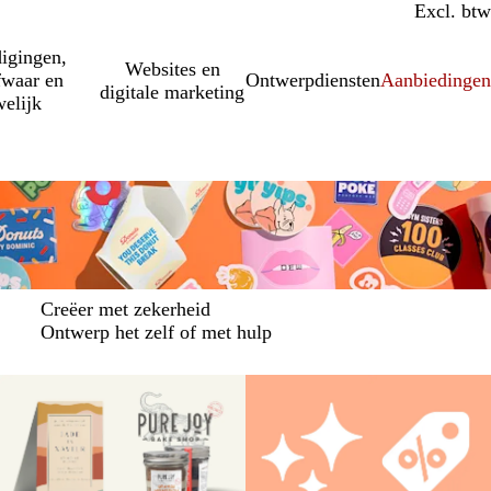
Incl. btw
Excl. btw
igingen,
Websites en
fwaar en
Ontwerpdiensten
Aanbiedinge
digitale marketing
elijk
Creëer met zekerheid
Ontwerp het zelf of met hulp