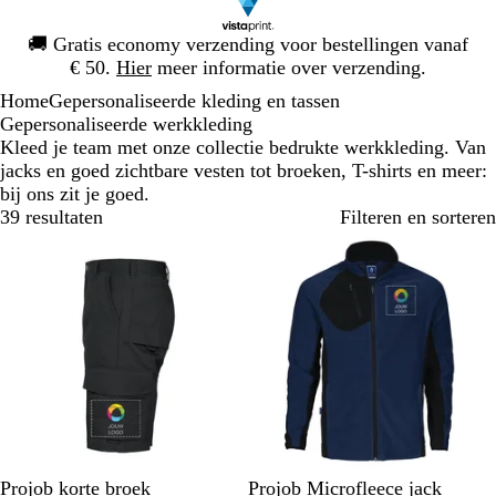
Dia
🚚
Gratis economy verzending voor bestellingen vanaf
1
€ 50.
Hier
meer informatie over verzending.
van
Home
Gepersonaliseerde kleding en tassen
1
Gepersonaliseerde werkkleding
Kleed je team met onze collectie bedrukte werkkleding. Van
jacks en goed zichtbare vesten tot broeken, T-shirts en meer:
bij ons zit je goed.
39 resultaten
Filteren en sorteren
Z
M
S
K
M
Z
R
Projob korte broek
Projob Microfleece jack