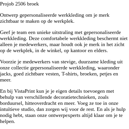
Z
M
Projob 2506 broek
w
a
Ontwerp gepersonaliseerde werkkleding om je merk
a
r
zichtbaar te maken op de werkplek.
r
i
t
n
Geef je team een unieke uitstraling met gepersonaliseerde
e
werkkleding. Deze comfortabele werkkleding beschermt niet
b
alleen je medewerkers, maar houdt ook je merk in het zicht
l
op de werkplek, in de winkel, op kantoor en elders.
a
u
Voorzie je medewerkers van stevige, duurzame kleding uit
w
onze collectie gepersonaliseerde werkkleding, waaronder
jacks, goed zichtbare vesten, T-shirts, broeken, petjes en
meer.
En bij VistaPrint kun je je eigen details toevoegen met
behulp van verschillende decoratietechnieken, zoals
borduursel, hitteoverdracht en meer. Voeg ze toe in onze
intuïtieve studio, dan zorgen wij voor de rest. En als je hulp
nodig hebt, staan onze ontwerpexperts altijd klaar om je te
helpen.