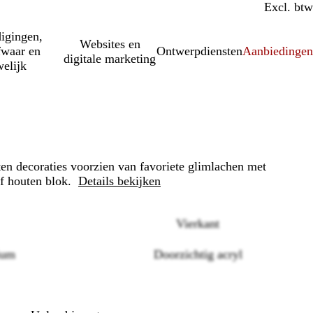
Incl. btw
Excl. btw
igingen,
Websites en
fwaar en
Ontwerpdiensten
Aanbiedinge
digitale marketing
elijk
ten decoraties voorzien van favoriete glimlachen met
ef houten blok.
Details bekijken
Vierkant
ium
Doorzichtig acryl
Loading
options