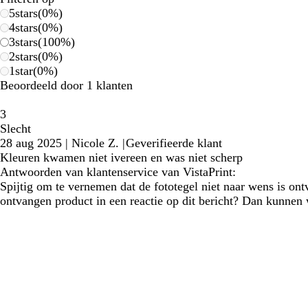
5
stars
(
0
%)
4
stars
(
0
%)
3
stars
(
100
%)
2
stars
(
0
%)
1
star
(
0
%)
Beoordeeld door 1 klanten
3
Slecht
28 aug 2025
|
Nicole Z.
|
Geverifieerde klant
Kleuren kwamen niet ivereen en was niet scherp
Antwoorden van klantenservice van VistaPrint:
Spijtig om te vernemen dat de fototegel niet naar wens is on
ontvangen product in een reactie op dit bericht? Dan kunnen 