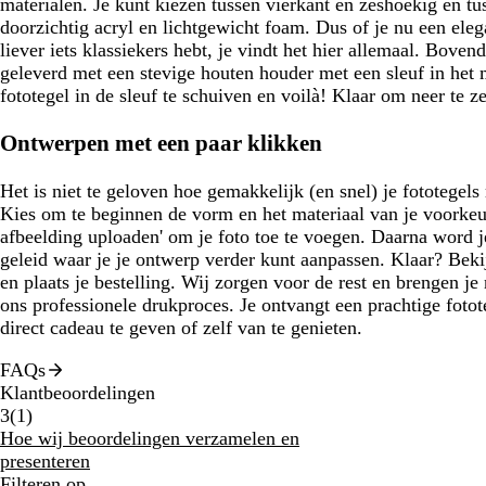
materialen. Je kunt kiezen tussen vierkant en zeshoekig en t
doorzichtig acryl en lichtgewicht foam. Dus of je nu een eleg
liever iets klassiekers hebt, je vindt het hier allemaal. Boven
geleverd met een stevige houten houder met een sleuf in het 
fototegel in de sleuf te schuiven en voilà! Klaar om neer te ze
Ontwerpen met een paar klikken
Het is niet te geloven hoe gemakkelijk (en snel) je fototegel
Kies om te beginnen de vorm en het materiaal van je voorkeur
afbeelding uploaden' om je foto toe te voegen. Daarna word 
geleid waar je je ontwerp verder kunt aanpassen. Klaar? Beki
en plaats je bestelling. Wij zorgen voor de rest en brengen je
ons professionele drukproces. Je ontvangt een prachtige foto
direct cadeau te geven of zelf van te genieten.
FAQs
Klantbeoordelingen
1
3
(
1
)
klantbeoordelingen
Hoe wij beoordelingen verzamelen en
presenteren
Filteren op