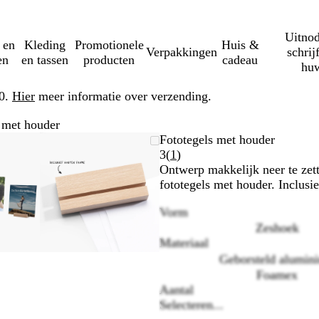
Uitnod
 en
Kleding
Promotionele
Huis &
Verpakkingen
schrij
en
en tassen
producten
cadeau
huw
50.
Hier
meer informatie over verzending.
 met houder
mbare
zoomd
ruik
k
Zoombare
Gezoomd
Gebruik
Klik
Fototegels met houder
eelding
-
afbeelding
tot
plus-
om
Lees
3
(
1
)
nimum
minimum
en
uit
1
Ontwerp makkelijk neer te zet
toetsen
mintoetsen
te
klantbeoordelingen
fototegels met houder. Inclusi
wen
om
vouwen
Vorm
te
Zeshoek
men
zoomen
Materiaal
en
tjestoetsen
pijltjestoetsen
Geborsteld alumin
om
Foamex
te
Aantal
nken
zwenken
Selecteren...