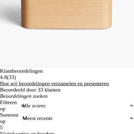
Klantbeoordelingen
33
4.8
(
33
)
klantbeoordelingen
Hoe wij beoordelingen verzamelen en presenteren
Beoordeeld door 33 klanten
Mijn
zoekopdrachten
Filteren
op
Sorteren
op
5
Visitekaartjes en houders