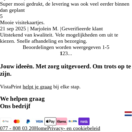
Super mooi gedrukt, de levering was ook veel eerder binnen
dan geplant
5
Mooie visitekaartjes.
21 sep 2025
|
Marjolein M.
|
Geverifieerde klant
Uitstekend van kwaliteit. Vele mogelijkheden om uit te
kiezen. Snelle afhandeling en bezorging.
Beoordelingen worden weergegeven
1-5
1
2
3
Naar
Naar
Naar
pagina
pagina
pagina
Jouw ideeën. Met zorg uitgevoerd. Om trots op te
zijn.
VistaPrint
helpt je graag
bij elke stap.
We helpen graag
Ons bedrijf
077 - 808 03 20
Home
Privacy- en cookiebeleid