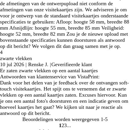
de afmetingen van de ontwerpupload niet conform de
afmetingen van onze visitekaartjes zijn. We adviseren je om
voor je ontwerp van de standaard visitekaartjes onderstaande
specificaties te gebruiken: Afloop: hoogte 58 mm, breedte 88
mm Afsnijdlijn: hoogte 55 mm, breedte 85 mm Veiligheid:
hoogte 52 mm, breedte 82 mm Zou je de nieuwe upload met
bovenstaande specificaties kunnen doorsturen als antwoord
op dit bericht? We volgen dit dan graag samen met je op.
4
zwarte vlekken
10 jul 2026
|
Renske J.
|
Geverifieerde klant
Er zaten zwarte vlekken op een aantal kaartjes
Antwoorden van klantenservice van VistaPrint:
Dank voor het delen van je feedback over de ontvangen soft-
touch visitekaartjes. Het spijt ons te vernemen dat er zwarte
vlekken op een aantal kaartjes zaten. Excuses hiervoor. Kun
je ons een aantal foto's doorsturen en een indicatie geven om
hoeveel kaartjes het gaat? We kijken uit naar je reactie als
antwoord op dit bericht.
Beoordelingen worden weergegeven
1-5
1
2
3
Naar
Naar
Naar