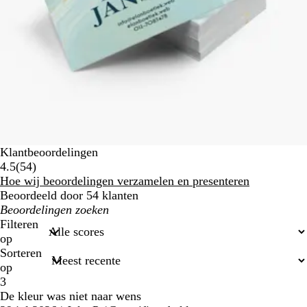
Klantbeoordelingen
54
4.5
(
54
)
klantbeoordelingen
Hoe wij beoordelingen verzamelen en presenteren
Beoordeeld door 54 klanten
Mijn
zoekopdrachten
Filteren
op
Sorteren
op
3
De kleur was niet naar wens