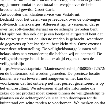
erg jammer omdat ik een totaal ontwerpje over de hele
breedte had gewild. Groet Carla
Antwoorden van klantenservice van VistaPrint:
Bedankt voor het delen van je feedback over de ontvangen
soft-touch visitekaartjes. Allereerst fijn te vernemen dat je
over het soft-touchmateriaal en de scherpte tevreden bent.
Het spijt ons dan ook dat je een beetje teleurgesteld bent dat
het ontwerp niet tot de uiterste randen is gebracht, waardoor
de gegevens op het kaartje nu best klein zijn. Onze excuses
voor deze teleurstelling. De veiligheidsmarge kunnen wij
helaas niets aan veranderen; die hebben wij nu eenmaal. De
veiligheidsmarge houdt in dat er altijd ergens tussen de
veiligheidslijn
(https://www.vistaprint.nl/klantenservice/help/360059872572/
en de buitenrand zal worden gesneden. De precieze locatie
kunnen we van tevoren niet aangeven en het kan dus
voorkomen dat het ontwerp net niet perfect gecentreerd is op
het eindresultaat. We adviseren altijd alle informatie die
zeker op het product moet komen binnen de veiligheidslijn te
plaatsen en de achtergrondkleur te laten doorlopen tot de
buitenrand om witte randen te voorkomen. We merken op dat