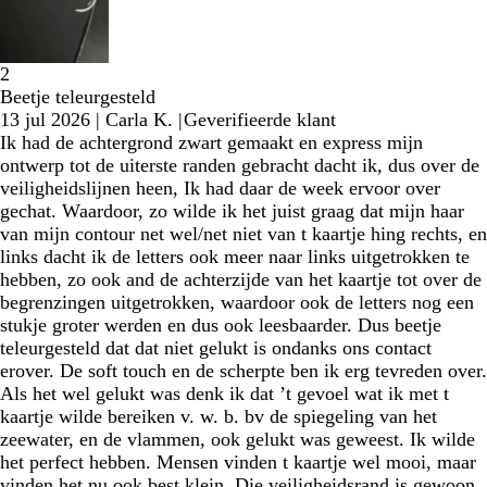
2
Beetje teleurgesteld
13 jul 2026
|
Carla K.
|
Geverifieerde klant
Ik had de achtergrond zwart gemaakt en express mijn
ontwerp tot de uiterste randen gebracht dacht ik, dus over de
veiligheidslijnen heen, Ik had daar de week ervoor over
gechat. Waardoor, zo wilde ik het juist graag dat mijn haar
van mijn contour net wel/net niet van t kaartje hing rechts, en
links dacht ik de letters ook meer naar links uitgetrokken te
hebben, zo ook and de achterzijde van het kaartje tot over de
begrenzingen uitgetrokken, waardoor ook de letters nog een
stukje groter werden en dus ook leesbaarder. Dus beetje
teleurgesteld dat dat niet gelukt is ondanks ons contact
erover. De soft touch en de scherpte ben ik erg tevreden over.
Als het wel gelukt was denk ik dat ’t gevoel wat ik met t
kaartje wilde bereiken v. w. b. bv de spiegeling van het
zeewater, en de vlammen, ook gelukt was geweest. Ik wilde
het perfect hebben. Mensen vinden t kaartje wel mooi, maar
vinden het nu ook best klein. Die veiligheidsrand is gewoon