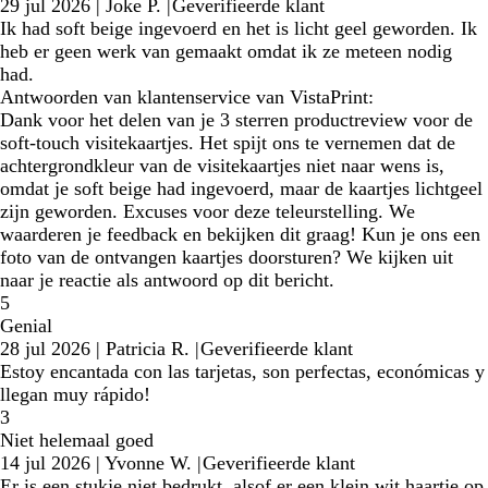
29 jul 2026
|
Joke P.
|
Geverifieerde klant
Ik had soft beige ingevoerd en het is licht geel geworden. Ik
heb er geen werk van gemaakt omdat ik ze meteen nodig
had.
Antwoorden van klantenservice van VistaPrint:
Dank voor het delen van je 3 sterren productreview voor de
soft-touch visitekaartjes. Het spijt ons te vernemen dat de
achtergrondkleur van de visitekaartjes niet naar wens is,
omdat je soft beige had ingevoerd, maar de kaartjes lichtgeel
zijn geworden. Excuses voor deze teleurstelling. We
waarderen je feedback en bekijken dit graag! Kun je ons een
foto van de ontvangen kaartjes doorsturen? We kijken uit
naar je reactie als antwoord op dit bericht.
5
Genial
28 jul 2026
|
Patricia R.
|
Geverifieerde klant
Estoy encantada con las tarjetas, son perfectas, económicas y
llegan muy rápido!
3
Niet helemaal goed
14 jul 2026
|
Yvonne W.
|
Geverifieerde klant
Er is een stukje niet bedrukt, alsof er een klein wit haartje op