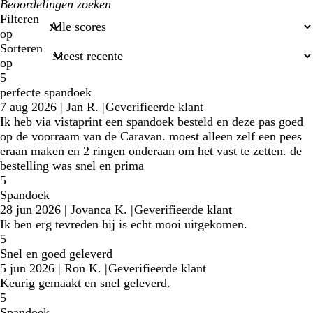
Mijn
zoekopdrachten
Filteren
op
Sorteren
op
5
perfecte spandoek
7 aug 2026
|
Jan R.
|
Geverifieerde klant
Ik heb via vistaprint een spandoek besteld en deze pas goed
op de voorraam van de Caravan. moest alleen zelf een pees
eraan maken en 2 ringen onderaan om het vast te zetten. de
bestelling was snel en prima
5
Spandoek
28 jun 2026
|
Jovanca K.
|
Geverifieerde klant
Ik ben erg tevreden hij is echt mooi uitgekomen.
5
Snel en goed geleverd
5 jun 2026
|
Ron K.
|
Geverifieerde klant
Keurig gemaakt en snel geleverd.
5
Spandoek