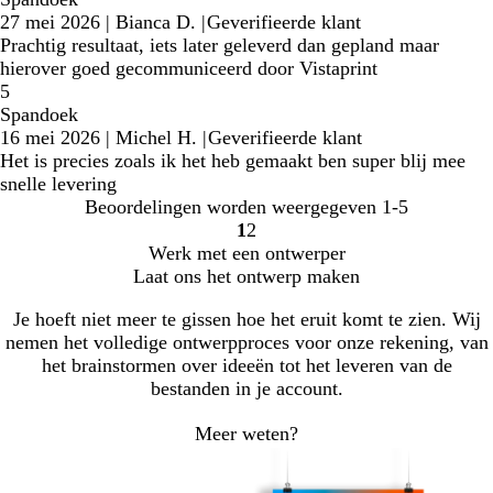
27 mei 2026
|
Bianca D.
|
Geverifieerde klant
Prachtig resultaat, iets later geleverd dan gepland maar
hierover goed gecommuniceerd door Vistaprint
5
Spandoek
16 mei 2026
|
Michel H.
|
Geverifieerde klant
Het is precies zoals ik het heb gemaakt ben super blij mee
snelle levering
Beoordelingen worden weergegeven
1-5
1
2
Naar
Naar
Werk met een ontwerper
pagina
pagina
Laat ons het ontwerp maken
Je hoeft niet meer te gissen hoe het eruit komt te zien. Wij
nemen het volledige ontwerpproces voor onze rekening, van
het brainstormen over ideeën tot het leveren van de
bestanden in je account.
Meer weten?