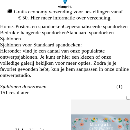
Dia
🚚
Gratis economy verzending voor bestellingen vanaf
1
€ 50.
Hier
meer informatie over verzending.
van
Home
Posters en spandoeken
Gepersonaliseerde spandoeken
1
...
Bedrukte hangende spandoeken
Standaard spandoeken
Sjablonen
Sjablonen voor Standaard spandoeken:
Hieronder vind je een aantal van onze populairste
ontwerpsjablonen. Je kunt er hier een kiezen of onze
volledige galerij bekijken voor meer opties. Zodra je je
favoriet gevonden hebt, kun je hem aanpassen in onze online
ontwerpstudio.
Sjablonen doorzoeken
(1)
151 resultaten
Filters