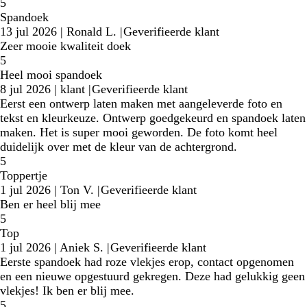
5
Spandoek
13 jul 2026
|
Ronald L.
|
Geverifieerde klant
Zeer mooie kwaliteit doek
5
Heel mooi spandoek
8 jul 2026
|
klant
|
Geverifieerde klant
Eerst een ontwerp laten maken met aangeleverde foto en
tekst en kleurkeuze. Ontwerp goedgekeurd en spandoek laten
maken. Het is super mooi geworden. De foto komt heel
duidelijk over met de kleur van de achtergrond.
5
Toppertje
1 jul 2026
|
Ton V.
|
Geverifieerde klant
Ben er heel blij mee
5
Top
1 jul 2026
|
Aniek S.
|
Geverifieerde klant
Eerste spandoek had roze vlekjes erop, contact opgenomen
en een nieuwe opgestuurd gekregen. Deze had gelukkig geen
vlekjes! Ik ben er blij mee.
5