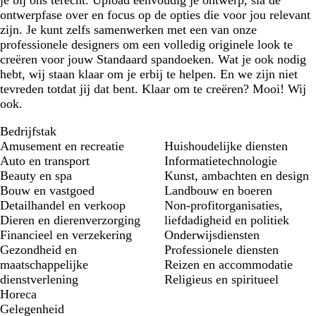
je bij ons terecht. Upload eenvoudig je ontwerp, sla de
ontwerpfase over en focus op de opties die voor jou relevant
zijn. Je kunt zelfs samenwerken met een van onze
professionele designers om een volledig originele look te
creëren voor jouw Standaard spandoeken. Wat je ook nodig
hebt, wij staan klaar om je erbij te helpen. En we zijn niet
tevreden totdat jij dat bent. Klaar om te creëren? Mooi! Wij
ook.
Bedrijfstak
Amusement en recreatie
Huishoudelijke diensten
Auto en transport
Informatietechnologie
Beauty en spa
Kunst, ambachten en design
Bouw en vastgoed
Landbouw en boeren
Detailhandel en verkoop
Non-profitorganisaties,
Dieren en dierenverzorging
liefdadigheid en politiek
Financieel en verzekering
Onderwijsdiensten
Gezondheid en
Professionele diensten
maatschappelijke
Reizen en accommodatie
dienstverlening
Religieus en spiritueel
Horeca
Gelegenheid