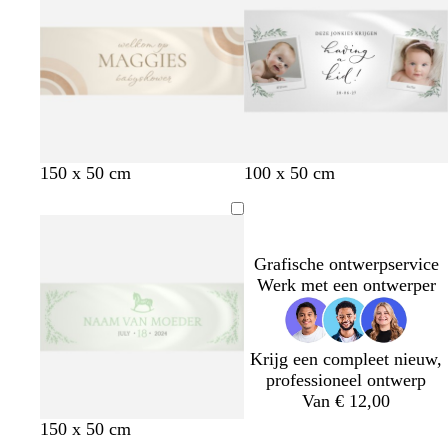
c
c
c
w
l
w
c
150 x 50 cm
100 x 50 cm
r
r
r
i
i
i
r
è
è
è
t
l
t
è
m
m
m
a
m
e
e
e
e
Grafische ontwerpservice
Werk met een ontwerper
Krijg een compleet nieuw,
professioneel ontwerp
Van € 12,00
w
c
l
w
w
150 x 50 cm