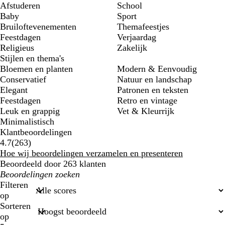
Afstuderen
School
Baby
Sport
Bruiloftevenementen
Themafeestjes
Feestdagen
Verjaardag
Religieus
Zakelijk
Stijlen en thema's
Bloemen en planten
Modern & Eenvoudig
Conservatief
Natuur en landschap
Elegant
Patronen en teksten
Feestdagen
Retro en vintage
Leuk en grappig
Vet & Kleurrijk
Minimalistisch
Klantbeoordelingen
263
4.7
(
263
)
klantbeoordelingen
Hoe wij beoordelingen verzamelen en presenteren
Beoordeeld door 263 klanten
Mijn
zoekopdrachten
Filteren
op
Sorteren
op