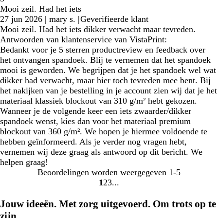
Mooi zeil. Had het iets
27 jun 2026
|
mary s.
|
Geverifieerde klant
Mooi zeil. Had het iets dikker verwacht maar tevreden.
Antwoorden van klantenservice van VistaPrint:
Bedankt voor je 5 sterren productreview en feedback over
het ontvangen spandoek. Blij te vernemen dat het spandoek
mooi is geworden. We begrijpen dat je het spandoek wel wat
dikker had verwacht, maar hier toch tevreden mee bent. Bij
het nakijken van je bestelling in je account zien wij dat je het
materiaal klassiek blockout van 310 g/m² hebt gekozen.
Wanneer je de volgende keer een iets zwaarder/dikker
spandoek wenst, kies dan voor het materiaal premium
blockout van 360 g/m². We hopen je hiermee voldoende te
hebben geïnformeerd. Als je verder nog vragen hebt,
vernemen wij deze graag als antwoord op dit bericht. We
helpen graag!
Beoordelingen worden weergegeven
1-5
1
2
3
ga
ga
ga
naar
naar
naar
Jouw ideeën. Met zorg uitgevoerd. Om trots op te
pagina
pagina
pagina
zijn.
1
2
3