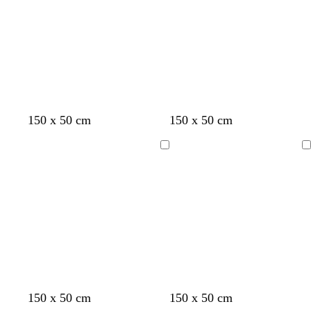
e
laden
laden
s
o
l
150 x 50 cm
150 x 50 cm
t
l
i
a
i
c
Bezig
Bezig
a
j
h
met
met
l
f
t
laden
laden
g
g
r
r
o
i
e
j
n
s
l
l
z
150 x 50 cm
150 x 50 cm