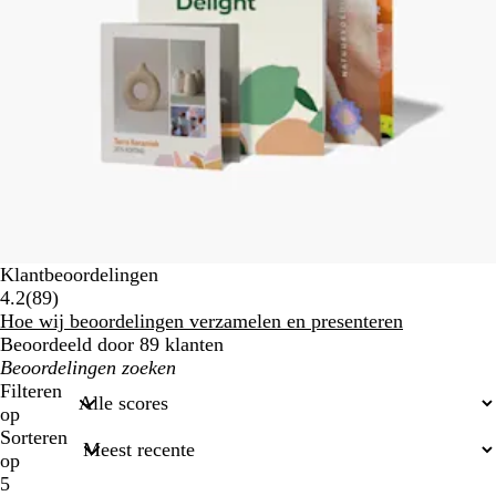
Klantbeoordelingen
89
4.2
(
89
)
klantbeoordelingen
Hoe wij beoordelingen verzamelen en presenteren
Beoordeeld door 89 klanten
Mijn
zoekopdrachten
Filteren
op
Sorteren
op
5