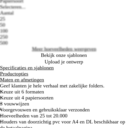
Papiersoort
Selecteren...
Loading
Aantal
options
25
50
100
250
500
Meer hoeveelheden weergeven
Bekijk onze sjablonen
Upload je ontwerp
Specificaties en sjablonen
Productopties
Maten en afmetingen
Geef klanten je hele verhaal met zakelijke folders.
Keuze uit 6 formaten
Keuze uit 4 papiersoorten
3 vouwwijzen
Voorgevouwen en gebruiksklaar verzonden
Hoeveelheden van 25 tot 20.000
Houders van doorzichtig pvc voor A4 en DL beschikbaar op
de betaalpagina