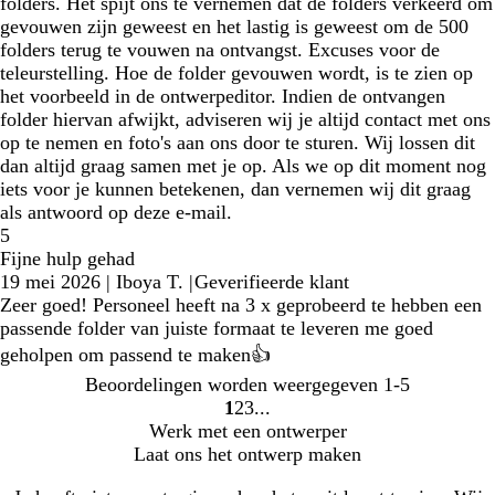
folders. Het spijt ons te vernemen dat de folders verkeerd om
gevouwen zijn geweest en het lastig is geweest om de 500
folders terug te vouwen na ontvangst. Excuses voor de
teleurstelling. Hoe de folder gevouwen wordt, is te zien op
het voorbeeld in de ontwerpeditor. Indien de ontvangen
folder hiervan afwijkt, adviseren wij je altijd contact met ons
op te nemen en foto's aan ons door te sturen. Wij lossen dit
dan altijd graag samen met je op. Als we op dit moment nog
iets voor je kunnen betekenen, dan vernemen wij dit graag
als antwoord op deze e-mail.
5
Fijne hulp gehad
19 mei 2026
|
Iboya T.
|
Geverifieerde klant
Zeer goed! Personeel heeft na 3 x geprobeerd te hebben een
passende folder van juiste formaat te leveren me goed
geholpen om passend te maken👍
Beoordelingen worden weergegeven
1-5
1
2
3
Naar
Naar
Naar
Werk met een ontwerper
pagina
pagina
pagina
Laat ons het ontwerp maken