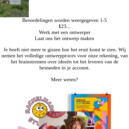
Beoordelingen worden weergegeven
1-5
1
2
3
Naar
Naar
Naar
Werk met een ontwerper
pagina
pagina
pagina
Laat ons het ontwerp maken
Je hoeft niet meer te gissen hoe het eruit komt te zien. Wij
nemen het volledige ontwerpproces voor onze rekening, van
het brainstormen over ideeën tot het leveren van de
bestanden in je account.
Meer weten?