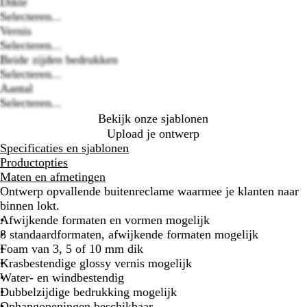
Dikte
Loading
Selecteren...
options
Vernis
Selecteren...
Beide zijden bedrukken
Selecteren...
Aantal
Selecteren...
Bekijk onze sjablonen
Upload je ontwerp
Specificaties en sjablonen
Productopties
Maten en afmetingen
Ontwerp opvallende buitenreclame waarmee je klanten naar
binnen lokt.
Afwijkende formaten en vormen mogelijk
8 standaardformaten, afwijkende formaten mogelijk
Foam van 3, 5 of 10 mm dik
Krasbestendige glossy vernis mogelijk
Water- en windbestendig
Dubbelzijdige bedrukking mogelijk
Ophangopeningen beschikbaar