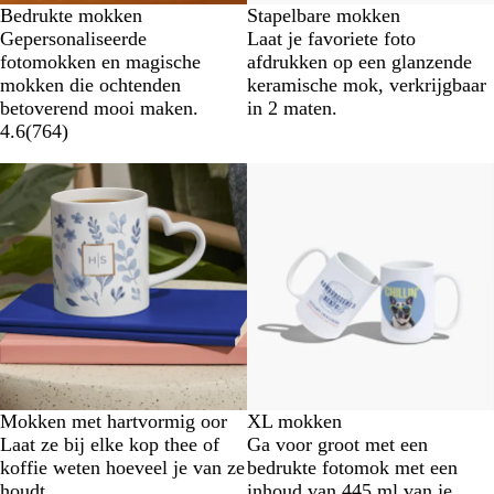
Bedrukte mokken
Stapelbare mokken
Gepersonaliseerde
Laat je favoriete foto
fotomokken en magische
afdrukken op een glanzende
mokken die ochtenden
keramische mok, verkrijgbaar
betoverend mooi maken.
in 2 maten.
4.6
(
764
)
Nieuw
Mokken met hartvormig oor
XL mokken
Laat ze bij elke kop thee of
Ga voor groot met een
koffie weten hoeveel je van ze
bedrukte fotomok met een
houdt.
inhoud van 445 ml van je