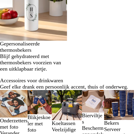
Gepersonaliseerde
thermosbekers
Blijf gehydrateerd met
thermosbekers voorzien van
een uitklapbaar rietje.
Accessoires voor drinkwaren
Geef elke drank een persoonlijk accent, thuis of onderweg.
Dia's
Nieuwe opties
1
t/m
2
Bierviltje
Blikjeskoe
van
Onderzetters
s
Bekers
Z
B
G
Koeltassen
ler met
5
met foto
Bescherm
Serveer
w
l
r
Veelzijdige
foto
Verander