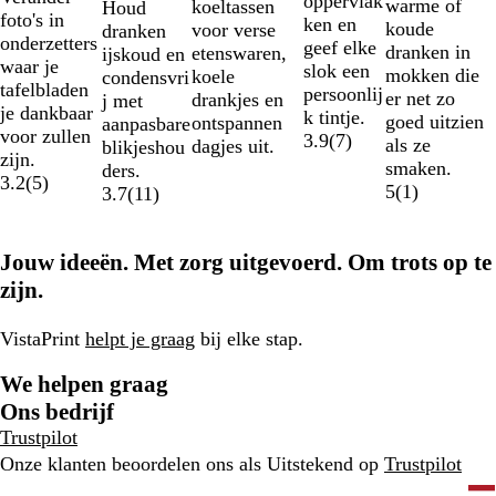
oppervlak
warme of
a
a
i
koeltassen
Houd
foto's in
ken en
koude
r
u
j
voor verse
dranken
onderzetters
geef elke
dranken in
t
w
s
etenswaren,
ijskoud en
waar je
slok een
mokken die
koele
condensvri
tafelbladen
persoonlij
er net zo
drankjes en
j met
je dankbaar
k tintje.
goed uitzien
ontspannen
aanpasbare
voor zullen
3.9
(
7
)
als ze
dagjes uit.
blikjeshou
zijn.
smaken.
ders.
3.2
(
5
)
5
(
1
)
3.7
(
11
)
Jouw ideeën. Met zorg uitgevoerd. Om trots op te
zijn.
VistaPrint
helpt je graag
bij elke stap.
We helpen graag
Ons bedrijf
Trustpilot
Onze klanten beoordelen ons als Uitstekend op
Trustpilot