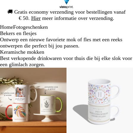
Dia
🚚
Gratis economy verzending voor bestellingen vanaf
1
€ 50.
Hier
meer informatie over verzending.
van
Home
Fotogeschenken
1
Bekers en flesjes
Ontwerp een nieuwe favoriete mok of fles met een reeks
ontwerpen die perfect bij jou passen.
Keramische mokken
Best verkopende drinkwaren voor thuis die bij elke slok voor
een glimlach zorgen.
Nieuw