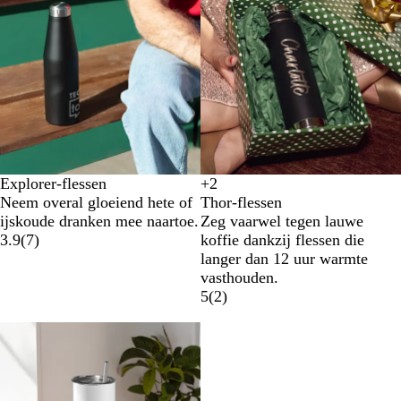
Explorer-flessen
+
2
W
L
R
G
Neem overal gloeiend hete of
Thor-flessen
i
i
o
r
ijskoude dranken mee naartoe.
Zeg vaarwel tegen lauwe
t
m
o
i
3.9
(
7
)
koffie dankzij flessen die
o
d
j
langer dan 12 uur warmte
e
s
vasthouden.
n
5
(
2
)