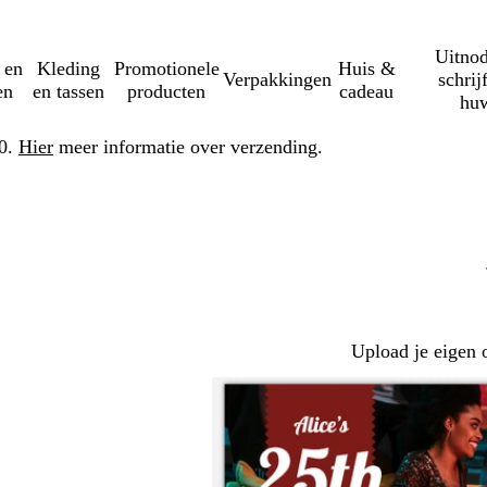
Uitnod
 en
Kleding
Promotionele
Huis &
Verpakkingen
schrij
en
en tassen
producten
cadeau
huw
50.
Hier
meer informatie over verzending.
Upload je eigen 