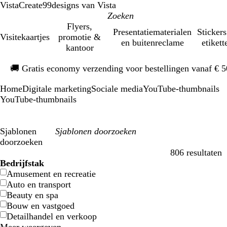
VistaCreate
99designs van Vista
Flyers,
Presentatiematerialen
Stickers
Visitekaartjes
promotie &
en buitenreclame
etikett
kantoor
Dia
🚚
Gratis economy verzending voor bestellingen vanaf € 
1
van
Home
Digitale marketing
Sociale media
YouTube-thumbnails
1
YouTube-thumbnails
Sjablonen
doorzoeken
806 resultaten
Filters
Bedrijfstak
Amusement en recreatie
Auto en transport
Beauty en spa
Bouw en vastgoed
Detailhandel en verkoop