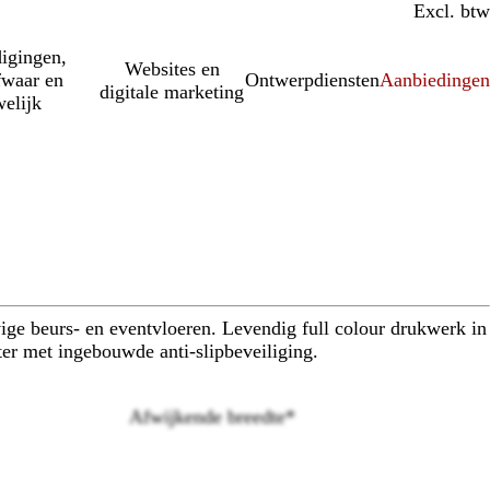
Incl. btw
Excl. btw
igingen,
Websites en
fwaar en
Ontwerpdiensten
Aanbiedinge
digitale marketing
elijk
evige beurs- en eventvloeren. Levendig full colour drukwerk in
er met ingebouwde anti-slipbeveiliging.
Afwijkende breedte
*
Loading
options