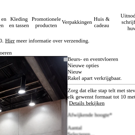
Uitnod
 en
Kleding
Promotionele
Huis &
Verpakkingen
schrij
en
en tassen
producten
cadeau
huw
50.
Hier
meer informatie over verzending.
loeren
Beurs- en eventvloeren
Nieuwe opties
Nieuw
Rakel apart verkrijgbaar.
Zorg dat elke stap telt met st
elk gewenst formaat tot 10 met
Details bekijken
Afwijkende hoogte
*
Aantal
Selecteren...