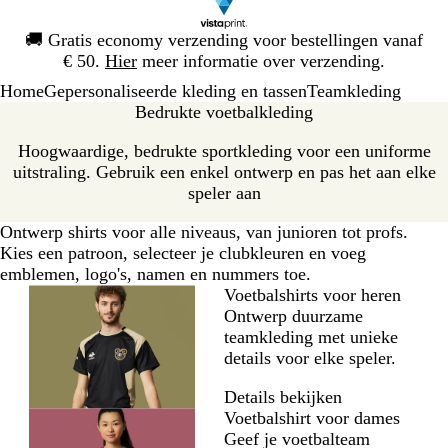
Dia
🚚
Gratis economy verzending voor bestellingen vanaf
1
€ 50.
Hier
meer informatie over verzending.
van
Home
Gepersonaliseerde kleding en tassen
Teamkleding
1
Bedrukte voetbalkleding
Hoogwaardige, bedrukte sportkleding voor een uniforme
uitstraling. Gebruik een enkel ontwerp en pas het aan elke
speler aan
Ontwerp shirts voor alle niveaus, van junioren tot profs.
Kies een patroon, selecteer je clubkleuren en voeg
emblemen, logo's, namen en nummers toe.
Voetbalshirts voor heren
Ontwerp duurzame
teamkleding met unieke
details voor elke speler.
Details bekijken
Voetbalshirt voor dames
Geef je voetbalteam