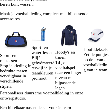
keren kunt wassen.
Maak je voetbalkleding compleet met bijpassende
accessoires.
Dia's
1
t/m
2
van
Sport- en
4
Hoofddeksels
Hoody's en
waterflessen
Zet de puntjes
Sport- en
truien
Blijf
op de i van de
reistassen
Til je
gehydrateerd
voetbalkledin
Stop je kleding in
voetbalspel
terwijl je je
g van je team.
bedrukte tassen,
naar een hoger
teamkleuren
verkrijgbaar in
niveau met
promoot.
verschillende
bijpassende
stijlen.
lagen.
Personaliseer duurzame voetbalkleding in onze
ontwerpstudio.
Een bij elkaar passende set voor je team