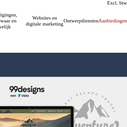
Incl. btw
Excl. btw
igingen,
Websites en
fwaar en
Ontwerpdiensten
Aanbiedinge
digitale marketing
elijk