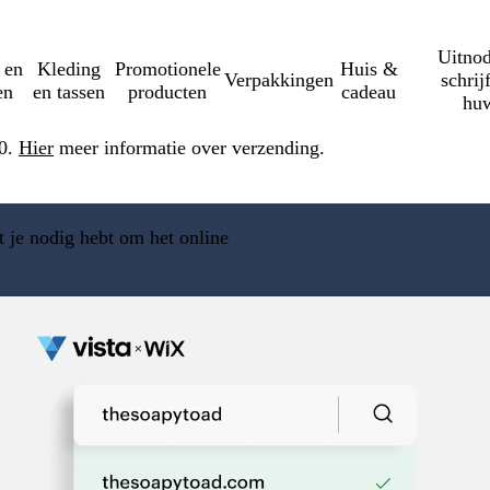
Uitnod
 en
Kleding
Promotionele
Huis &
Verpakkingen
schrij
en
en tassen
producten
cadeau
huw
50.
Hier
meer informatie over verzending.
at je nodig hebt om het online