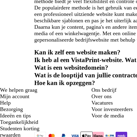
methode biedt je veel flexibiliteit en controle
De populairdere methode is het gebruik van ee
een professioneel uitziende website kunt make
beschikbare sjablonen en pas je het uiterlijk a
Daarna kun je content, pagina's en andere ite
media of een winkelwagentje. Met een online
gepersonaliseerde bedrijfswebsite met behulp 
Kan ik zelf een website maken?
Ik heb al een VistaPrint-website. Wa
Wat is een websitedomein?
Wat is de looptijd van jullie contract
Hoe kan ik opzeggen?
We helpen graag
Ons bedrijf
Mijn account
Over ons
Help
Vacatures
Bezorging
Voor investeerders
Ideeën en tips
Voor de media
Toegankelijkheid
Studenten korting
rwaarden