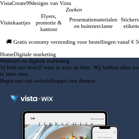
VistaCreate
99designs van Vista
Flyers,
Presentatiematerialen
Stickers
Visitekaartjes
promotie &
en buitenreclame
etikett
kantoor
Dia
🚚
Gratis economy verzending voor bestellingen vanaf € 
1
van
Home
Digitale marketing
1
Websites en digitale marketing
Jij hebt een bedrijf waar je trots op bent. Wij hebben alles w
te laten zien.
Begin met een website
Koppel een domein