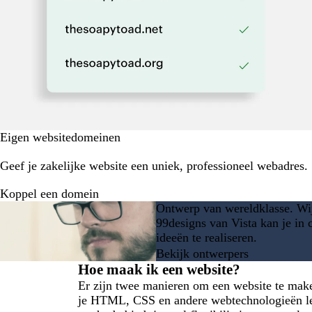
Eigen websitedomeinen
Geef je zakelijke website een uniek, professioneel webadres.
Koppel een domein
Ontwerp van wereldklasse. Wij 
99designs van Vista kan je in
ideeën te realiseren.
Bekijk ontwerpers
Hoe maak ik een website?
Er zijn twee manieren om een website te maken
je HTML, CSS en andere webtechnologieën le