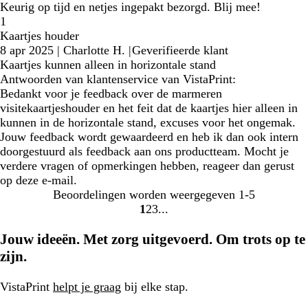
Keurig op tijd en netjes ingepakt bezorgd. Blij mee!
1
Kaartjes houder
8 apr 2025
|
Charlotte H.
|
Geverifieerde klant
Kaartjes kunnen alleen in horizontale stand
Antwoorden van klantenservice van VistaPrint:
Bedankt voor je feedback over de marmeren
visitekaartjeshouder en het feit dat de kaartjes hier alleen in
kunnen in de horizontale stand, excuses voor het ongemak.
Jouw feedback wordt gewaardeerd en heb ik dan ook intern
doorgestuurd als feedback aan ons productteam. Mocht je
verdere vragen of opmerkingen hebben, reageer dan gerust
op deze e-mail.
Beoordelingen worden weergegeven
1-5
1
2
3
Naar
Naar
Naar
pagina
pagina
pagina
Jouw ideeën. Met zorg uitgevoerd. Om trots op te
zijn.
VistaPrint
helpt je graag
bij elke stap.