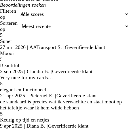
Mijn
zoekopdrachten
Filteren
op
Sorteren
op
5
Super
27 mrt 2026
|
AATransport S.
|
Geverifieerde klant
Moooi
5
Beautiful
2 sep 2025
|
Claudia B.
|
Geverifieerde klant
Very nice for my cards…
5
elegant en functioneel
21 apr 2025
|
Pieternel E.
|
Geverifieerde klant
de standaard is precies wat ik verwachtte en staat mooi op
het tafeltje waar ik hem wilde hebben
5
Keurig op tijd en netjes
9 apr 2025
|
Diana B.
|
Geverifieerde klant