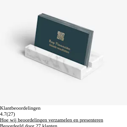
Klantbeoordelingen
27
4.7
(
27
)
klantbeoordelingen
Hoe wij beoordelingen verzamelen en presenteren
Beoordeeld door 27 klanten