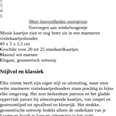
3
Loading
4
options
5
Meer hoeveelheden weergeven
Toevoegen aan winkelwagentje
Mooie kaartjes zien er nog beter uit in een marmeren
visitekaartjeshouder.
10 x 5 x 1,5 cm
Geschikt voor 20 tot 25 standaardkaartjes
Massief wit marmer
Elegant, geometrisch ontwerp
Stijlvol en klassiek
Elke ruimte heeft zijn eigen stijl en uitstraling, maar onze
witte marmeren visitekaartjeshouders staan prachtig in bijna
elke omgeving. Het zeer herkenbare patroon en het gladde
oppervlak passen bij uiteenlopende kaartjes, van simpel en
gestroomlijnd tot opvallend en kleurrijk. Het strakke,
geometrische ontwerp bedekt alleen de onderkant van je
kaartje en houdt je logo en informatie in het zicht.