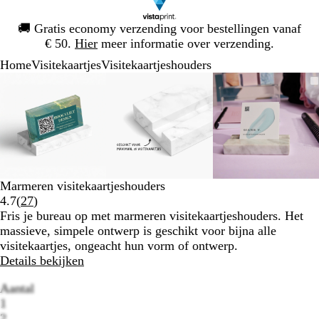
Dia
🚚
Gratis economy verzending voor bestellingen vanaf
1
€ 50.
Hier
meer informatie over verzending.
van
Home
Visitekaartjes
Visitekaartjeshouders
1
Dia
Zoombare
Gezoomd
Gebruik
Klik
Zoombare
Gezoomd
Gebruik
Klik
Zoombare
Gezoomd
Gebruik
Klik
1
afbeelding
tot
plus-
om
afbeelding
tot
plus-
om
afbeelding
tot
plus-
om
van
minimum
en
uit
minimum
en
uit
minimum
en
uit
3
mintoetsen
te
mintoetsen
te
mintoetse
te
om
vouwen
om
vouwen
om
vouwen
te
te
te
zoomen
zoomen
zoomen
en
en
en
Marmeren visitekaartjeshouders
pijltjestoetsen
pijltjestoetsen
pijltjestoe
Lees
4.7
(
27
)
om
om
om
27
Fris je bureau op met marmeren visitekaartjeshouders. Het
te
te
te
klantbeoordelingen
massieve, simpele ontwerp is geschikt voor bijna alle
zwenken
zwenken
zwenken
visitekaartjes, ongeacht hun vorm of ontwerp.
Details bekijken
Aantal
1
2