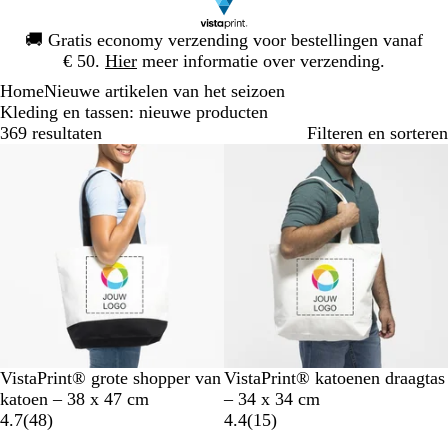
Dia
🚚
Gratis economy verzending voor bestellingen vanaf
1
€ 50.
Hier
meer informatie over verzending.
van
Home
Nieuwe artikelen van het seizoen
1
Kleding en tassen: nieuwe producten
369 resultaten
Filteren en sorteren
Bestseller
Nieuwe opties
T
B
B
VistaPrint® grote shopper van
VistaPrint® katoenen draagtas
w
e
e
katoen – 38 x 47 cm
– 34 x 34 cm
e
i
4
i
1
4.7
(
48
)
4.4
(
15
)
e
g
8
g
5