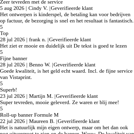
Zeer tevreden met de service
5 aug 2026
|
Cindy V.
|
Geverifieerde klant
Het ontwerpen is kinderspel, de betaling kan voor bedrijven
op factuur, de bezorging is snel en het resultaat is fantastisch.
5
Top
28 jul 2026
|
frank n.
|
Geverifieerde klant
Het ziet er mooie en duidelijk uit De tekst is goed te lezen
5
Fijne banner
28 jul 2026
|
Benno W.
|
Geverifieerde klant
Goede kwaliteit, is het geld echt waard. Incl. de fijne service
van Vistaprint.
5
Superb!
23 jul 2026
|
Martijn M.
|
Geverifieerde klant
Super tevreden, mooie geleverd. Ze waren er blij mee!
5
Roll-up banner Formule M
22 jul 2026
|
Maureen B.
|
Geverifieerde klant
Het is natuurlijk mijn eigen ontwerp, maar om het dan ook
nog uitvergroot te zien op de banner. Wauw. De kwaliteit van