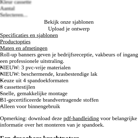
Kleur cassette
options
Z
Z
Aantal
i
w
Selecteren...
l
a
Bekijk onze sjablonen
v
r
Upload je ontwerp
e
t
Specificaties en sjablonen
r
Productopties
Maten en afmetingen
Roll-up banners geven je bedrijfsreceptie, vakbeurs of ingang
een professionele uitstraling.
NIEUW
: 3 pvc-vrije materialen
NIEUW
: beschermende, krasbestendige lak
Keuze uit 4 spandoekformaten
3 cassettestijlen
Snelle, gemakkelijke montage
B1-gecertificeerde brandvertragende stoffen
Alleen voor binnengebruik
Opmerking:
download deze
pdf-handleiding
voor belangrijke
informatie over het monteren van je spandoek.