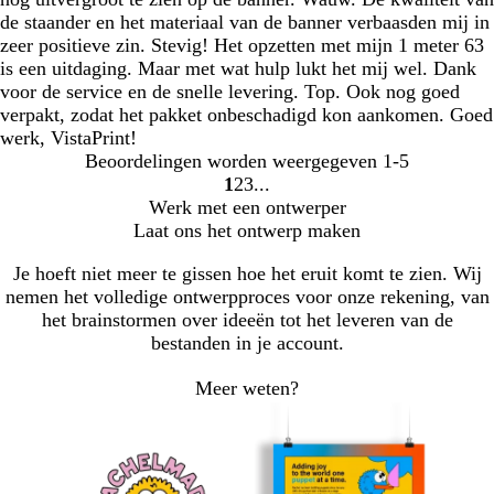
de staander en het materiaal van de banner verbaasden mij in
zeer positieve zin. Stevig! Het opzetten met mijn 1 meter 63
is een uitdaging. Maar met wat hulp lukt het mij wel. Dank
voor de service en de snelle levering. Top. Ook nog goed
verpakt, zodat het pakket onbeschadigd kon aankomen. Goed
werk, VistaPrint!
Beoordelingen worden weergegeven
1-5
1
2
3
Naar
Naar
Naar
Werk met een ontwerper
pagina
pagina
pagina
Laat ons het ontwerp maken
Je hoeft niet meer te gissen hoe het eruit komt te zien. Wij
nemen het volledige ontwerpproces voor onze rekening, van
het brainstormen over ideeën tot het leveren van de
bestanden in je account.
Meer weten?