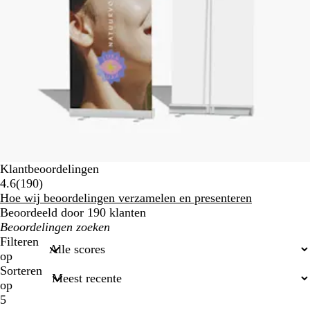
Klantbeoordelingen
190
4.6
(
190
)
klantbeoordelingen
Hoe wij beoordelingen verzamelen en presenteren
Beoordeeld door 190 klanten
Mijn
zoekopdrachten
Filteren
op
Sorteren
op
5