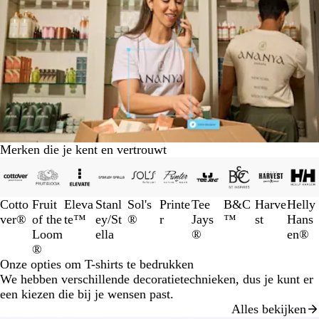
Merken die je kent en vertrouwt
Dia's
1
t/m
Cotto
Fruit
Eleva
Stanl
Sol's
Printe
Tee
B&C
Harve
Helly
3
ver®
of the
te™
ey/St
®
r
Jays
™
st
Hans
van
Loom
ella
®
en®
10
®
Onze opties om T-shirts te bedrukken
We hebben verschillende decoratietechnieken, dus je kunt er
een kiezen die bij je wensen past.
Alles bekijken