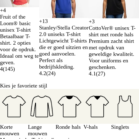
3
+
4
Z
W
O
K
Fruit of the
w
i
r
o
+
13
+
3
Loom® basic
W
S
K
A
W
Z
M
K
a
t
a
n
Stanley/Stella Creator
CottoVer® unisex T-
unisex T-shirt
o
p
a
q
i
w
a
o
r
n
i
2.0 uniseks T-shirt
shirt met ronde hals
Betaalbaar T-
e
e
k
u
t
a
r
n
t
j
n
Lichtgewicht T-shirts
Premium zacht shirt
shirt. 2 opties
s
c
i
a
r
i
i
e
g
die er goed uitzien en
met opdruk van
voor de opdruk.
t
t
b
t
n
n
s
goed aanvoelen.
geweldige kwaliteit.
Ideaal om weg te
i
r
l
e
g
b
Perfect als
Voor uniforms en
geven.
j
a
a
b
s
l
bedrijfskleding.
geschenken.
4
(
145
)
n
a
u
l
b
a
4.2
(
24
)
4.1
(
27
)
s
l
w
a
l
u
t
g
u
a
w
Kies je favoriete stijl
o
e
w
u
Dia's
f
e
w
1
l
t/m
3
van
5
Korte
Lange
Ronde hals
V-hals
Singlets
mouwen
mouwen