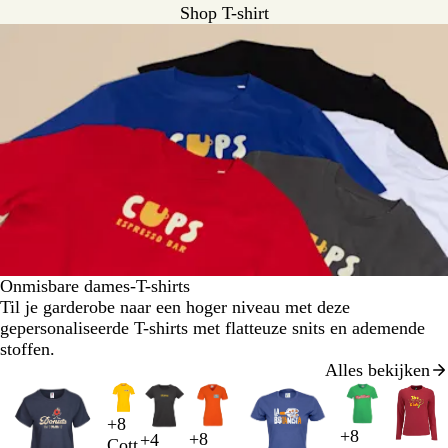
Shop T-shirt
Onmisbare dames-T-shirts
Til je garderobe naar een hoger niveau met deze
gepersonaliseerde T-shirts met flatteuze snits en ademende
stoffen.
Alles bekijken
Dia's
1
+
8
t/m
G
G
K
O
+
8
+
8
+
4
Cott
O
H
F
D