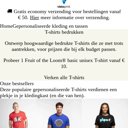
Dia
🚚
Gratis economy verzending voor bestellingen vanaf
1
€ 50.
Hier
meer informatie over verzending.
van
Home
Gepersonaliseerde kleding en tassen
1
T-shirts bedrukken
Ontwerp hoogwaardige bedrukte T-shirts die ze met trots
aantrekken, voor prijzen die bij elk budget passen.
Probeer 1 Fruit of the Loom® basic unisex T-shirt vanaf €
10.
Verken alle T-shirts
Onze bestsellers
Deze populaire gepersonaliseerde T-shirts verdienen een
plekje in je kledingkast (en die van hen).
Dia's
Waarde
Klassiek
Premium
1
t/m
2
van