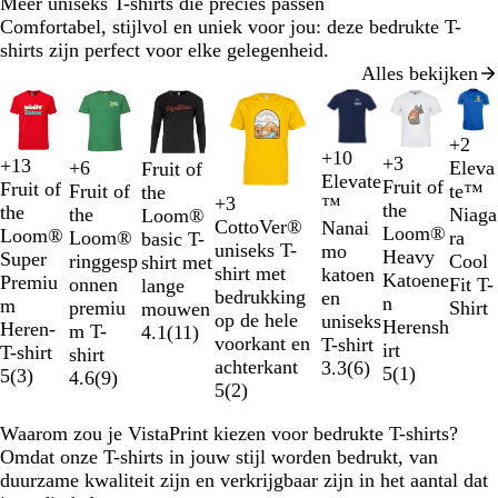
Meer uniseks T-shirts die precies passen
Comfortabel, stijlvol en uniek voor jou: deze bedrukte T-
shirts zijn perfect voor elke gelegenheid.
Alles bekijken
Dia's
1
t/m
+
2
R
E
M
O
+
10
+
3
2
+
13
Z
W
B
R
Eleva
+
6
W
G
O
R
Fruit of
M
W
Z
H
W
L
K
Z
o
g
a
r
F
R
Z
M
Elevate
Fruit of
van
Fruit of
w
i
l
o
te™
Fruit of
i
e
r
o
the
a
i
w
e
i
i
a
w
o
a
r
a
l
o
w
a
+
3
™
the
7
the
B
R
N
w
a
t
a
o
Niaga
the
t
m
a
o
Loom®
r
t
a
a
t
c
k
a
d
a
i
n
e
o
a
r
CottoVer®
Nanai
Loom®
Loom®
l
e
a
h
r
u
d
ra
Loom®
ê
n
d
basic T-
i
r
t
h
i
r
l
n
j
s
d
r
i
uniseks T-
mo
Heavy
Super
a
d
v
i
t
w
Cool
ringgesp
l
j
shirt met
n
t
h
t
t
W
e
e
s
t
n
shirt met
katoen
Katoene
Premiu
c
y
t
Fit T-
onnen
e
e
lange
e
e
g
i
b
e
e
bedrukking
en
n
m
k
e
Shirt
premiu
e
mouwen
b
r
r
t
l
n
b
op de hele
uniseks
Herensh
Heren-
m T-
r
4.1
(
11
)
l
G
a
a
g
l
voorkant en
T-shirt
irt
T-shirt
shirt
d
a
r
f
u
r
a
achterkant
3.3
(
6
)
5
(
1
)
5
(
3
)
4.6
(
9
)
g
u
i
i
w
o
u
5
(
2
)
r
w
j
e
e
w
i
s
t
Waarom zou je VistaPrint kiezen voor bedrukte T-shirts?
n
j
Omdat onze T-shirts in jouw stijl worden bedrukt, van
s
duurzame kwaliteit zijn en verkrijgbaar zijn in het aantal dat