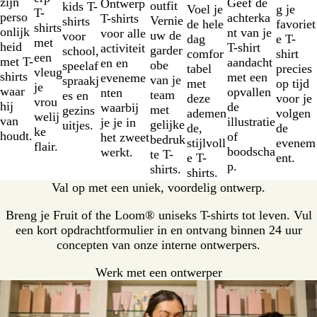
zijn
Geef de
Ontwerp
outfit
kids T-
Voel je
g je
T-
perso
achterka
T-shirts
Vernie
shirts
de hele
favoriet
shirts
onlijk
nt van je
voor alle
uw de
voor
dag
e T-
met
heid
T-shirt
activiteit
garder
school,
comfor
shirt
een
met T-
aandacht
en en
obe
speelaf
tabel
precies
vleug
shirts
met een
eveneme
van je
spraakj
met
op tijd
je
waar
opvallen
nten
team
es en
deze
voor je
vrou
hij
de
waarbij
met
gezins
ademen
volgen
welij
van
illustratie
je je in
gelijke
uitjes.
de,
de
ke
houdt.
of
het zweet
bedruk
stijlvoll
evenem
flair.
boodscha
werkt.
te T-
e T-
ent.
p.
shirts.
shirts.
Val op met een uniek, voordelig ontwerp.
Breng je Fruit of the Loom® uniseks T-shirts tot leven. Vul
een kort opdrachtformulier in en ontvang binnen 24 uur
concepten van onze interne ontwerpers.
Werk met een ontwerper