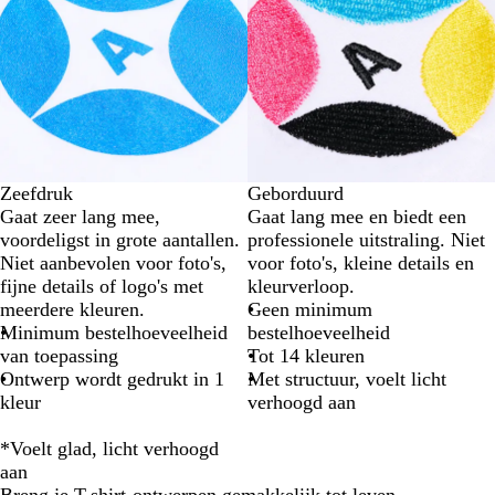
Zeefdruk
Geborduurd
Gaat zeer lang mee,
Gaat lang mee en biedt een
voordeligst in grote aantallen.
professionele uitstraling. Niet
Niet aanbevolen voor foto's,
voor foto's, kleine details en
fijne details of logo's met
kleurverloop.
meerdere kleuren.
Geen minimum
Minimum bestelhoeveelheid
bestelhoeveelheid
van toepassing
Tot 14 kleuren
Ontwerp wordt gedrukt in 1
Met structuur, voelt licht
kleur
verhoogd aan
*Voelt glad, licht verhoogd
aan
Breng je T-shirt-ontwerpen gemakkelijk tot leven.