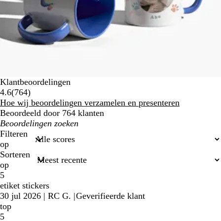
Klantbeoordelingen
764
4.6
(
764
)
klantbeoordelingen
Hoe wij beoordelingen verzamelen en presenteren
Beoordeeld door 764 klanten
Mijn
zoekopdrachten
Filteren
op
Sorteren
op
5
etiket stickers
30 jul 2026
|
RC G.
|
Geverifieerde klant
top
5