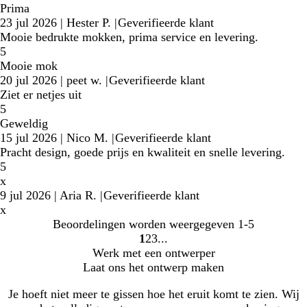
Prima
23 jul 2026
|
Hester P.
|
Geverifieerde klant
Mooie bedrukte mokken, prima service en levering.
5
Mooie mok
20 jul 2026
|
peet w.
|
Geverifieerde klant
Ziet er netjes uit
5
Geweldig
15 jul 2026
|
Nico M.
|
Geverifieerde klant
Pracht design, goede prijs en kwaliteit en snelle levering.
5
x
9 jul 2026
|
Aria R.
|
Geverifieerde klant
x
Beoordelingen worden weergegeven
1-5
1
2
3
Naar
Naar
Naar
Werk met een ontwerper
pagina
pagina
pagina
Laat ons het ontwerp maken
Je hoeft niet meer te gissen hoe het eruit komt te zien. Wij