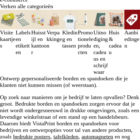
Verken alle categorieën
Dia's
1
t/m
3
Visite
Labels
Huisst
Verpa
Kledin
Promo
Uitno
Huis
Aanbi
van
kaartje
en
ijl en
kkinge
g en
tionele
diging
&
edinge
9
s
etikett
kantoo
n
tassen
produ
en,
cadea
n
en
r
cten
cadea
u
us en
schrijf
waar
Ontwerp gepersonaliseerde borden en spandoeken die je
klanten niet kunnen missen (of weerstaan).
Op zoek naar manieren om je bedrijf te laten opvallen? Denk
groot. Bedrukte borden en spandoeken zorgen ervoor dat je
niet wordt ondergesneeuwd in drukke omgevingen, zoals een
levendige winkelstraat of een stand op een handelsbeurs.
Daarom biedt VistaPrint borden en spandoeken voor
bedrijven en ontwerpopties voor tal van andere producten,
zoals
bedrukte posters
,
tafelkleden
,
automagneten
en nog