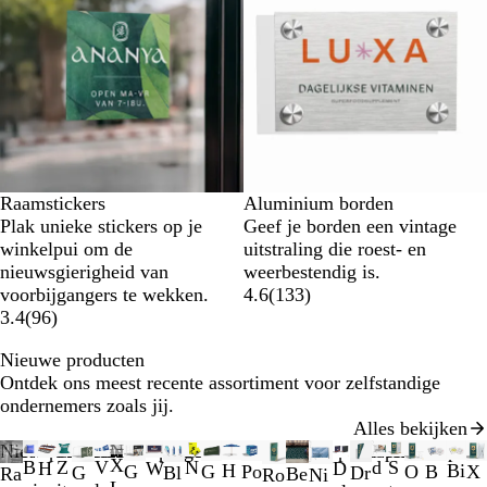
Raamstickers
Aluminium borden
Plak unieke stickers op je
Geef je borden een vintage
winkelpui om de
uitstraling die roest- en
nieuwsgierigheid van
weerbestendig is.
voorbijgangers te wekken.
4.6
(
133
)
3.4
(
96
)
Nieuwe producten
Ontdek ons meest recente assortiment voor zelfstandige
ondernemers zoals jij.
Alles bekijken
Dia's
Niet op voorraad
Nieuw
Nieuw
Nieuw
Nieuw
Nieuw
Niet op voorraad
Nieuw
Nieuw
Lagere basisprijs
Nieuwe opties
Nieuwe opties
Nieuwe opties
Nieuwe 
Nieu
N
X
Z
B
S
V
N
d
D
W
H
H
Bi
X
Po
G
O
G
B
Bl
1
Dr
G
Ra
Be
Ro
Ni