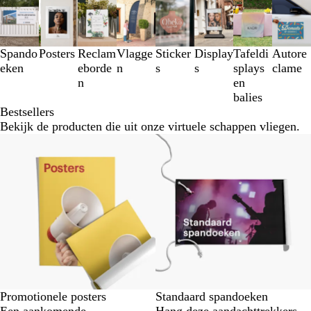
Dia's
1
t/m
3
Spando
Posters
Reclam
Vlagge
Sticker
Display
Tafeldi
Autore
van
eken
eborde
n
s
s
splays
clame
8
n
en
balies
Bestsellers
Bekijk de producten die uit onze virtuele schappen vliegen.
Nieuwe opties
Promotionele posters
Standaard spandoeken
Een aankomende
Hang deze aandachttrekkers