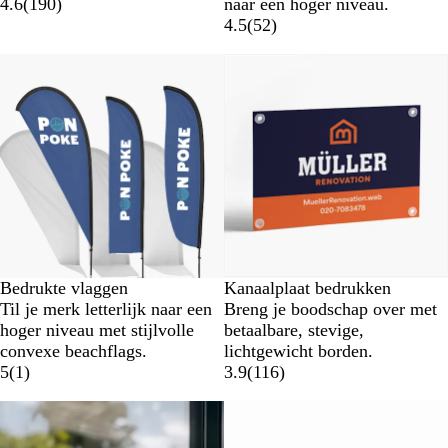
4.6
(
190
)
naar een hoger niveau.
4.5
(
52
)
Lagere basisprijs
Nieuwe opties
Bedrukte vlaggen
Kanaalplaat bedrukken
Til je merk letterlijk naar een
Breng je boodschap over met
hoger niveau met stijlvolle
betaalbare, stevige,
convexe beachflags.
lichtgewicht borden.
5
(
1
)
3.9
(
116
)
Nieuwe opties
Nieuwe opties