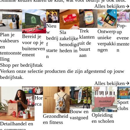
Slimme keuzes klaren de klus, wat voor bedrijf je ook hebt.
Alles bekijken
Dia's
1
t/m
Pop-
Nieu
2
Trek
Ontwerp
up
w
Sla
Plan je
Bereid je
van
klanten
unieke
evene
bedrij
zakelijke
vakbeurs
voor op je
7
uit de
verpakki
mente
f
benodigd
en
buiteneven
buurt
ngen
n
starte
heden in
tentoonste
ement
aan
n
lling
Shop per bedrijfstak
Verken onze selectie producten die zijn afgestemd op jouw
bedrijfstak.
Alles bekijken
Dia's
1
Hor
t/m
Sport
eca
2
clubs
Bouw en
van
Opleiding
Gezondheid
vastgoed
6
en scholen
en fitness
Detailhandel en
e-commerce