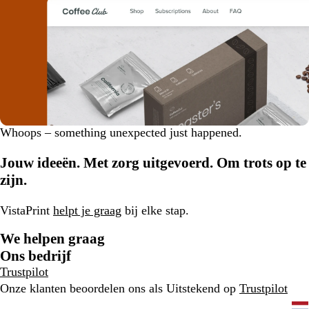
D
Whoops – something unexpected just happened.
i
s
Jouw ideeën. Met zorg uitgevoerd. Om trots op te
m
zijn.
i
s
VistaPrint
helpt je graag
bij elke stap.
s
a
We helpen graag
l
Ons bedrijf
e
Trustpilot
r
Onze klanten beoordelen ons als Uitstekend op
Trustpilot
t