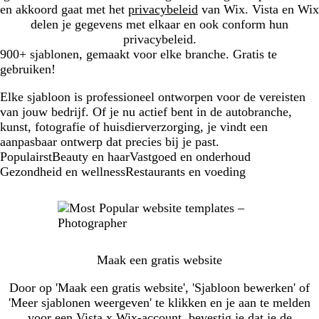
en akkoord gaat met het
privacybeleid
van Wix. Vista en Wix
delen je gegevens met elkaar en ook conform hun
privacybeleid.
900+ sjablonen, gemaakt voor elke branche. Gratis te
gebruiken!
Elke sjabloon is professioneel ontworpen voor de vereisten
van jouw bedrijf. Of je nu actief bent in de autobranche,
kunst, fotografie of huisdierverzorging, je vindt een
aanpasbaar ontwerp dat precies bij je past.
New
Populairst
Beauty en haar
Vastgoed en onderhoud
templates
Gezondheid en wellness
Restaurants en voeding
Maak een gratis website
Door op 'Maak een gratis website', 'Sjabloon bewerken' of
'Meer sjablonen weergeven' te klikken en je aan te melden
voor een Vista x Wix-account, bevestig je dat je de