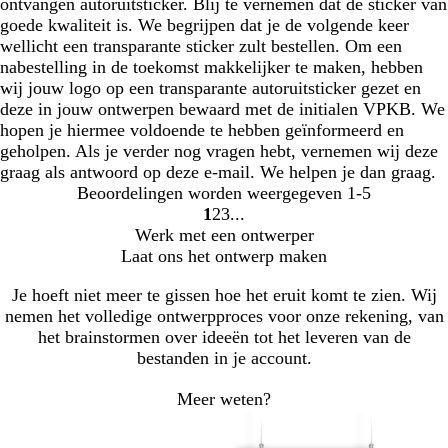
ontvangen autoruitsticker. Blij te vernemen dat de sticker van
goede kwaliteit is. We begrijpen dat je de volgende keer
wellicht een transparante sticker zult bestellen. Om een
nabestelling in de toekomst makkelijker te maken, hebben
wij jouw logo op een transparante autoruitsticker gezet en
deze in jouw ontwerpen bewaard met de initialen VPKB. We
hopen je hiermee voldoende te hebben geïnformeerd en
geholpen. Als je verder nog vragen hebt, vernemen wij deze
graag als antwoord op deze e-mail. We helpen je dan graag.
Beoordelingen worden weergegeven
1-5
1
2
3
Naar
Naar
Naar
Werk met een ontwerper
pagina
pagina
pagina
Laat ons het ontwerp maken
Je hoeft niet meer te gissen hoe het eruit komt te zien. Wij
nemen het volledige ontwerpproces voor onze rekening, van
het brainstormen over ideeën tot het leveren van de
bestanden in je account.
Meer weten?