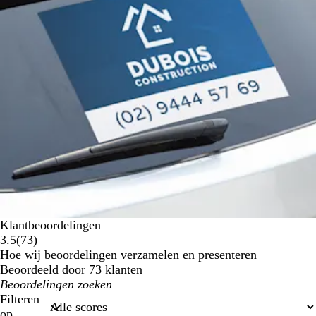
Klantbeoordelingen
73
3.5
(
73
)
klantbeoordelingen
Hoe wij beoordelingen verzamelen en presenteren
Beoordeeld door 73 klanten
Mijn
zoekopdrachten
Filteren
op