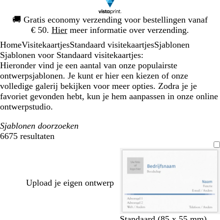
Dia
🚚
Gratis economy verzending voor bestellingen vanaf
1
€ 50.
Hier
meer informatie over verzending.
van
Home
Visitekaartjes
Standaard visitekaartjes
Sjablonen
1
Sjablonen voor Standaard visitekaartjes:
Hieronder vind je een aantal van onze populairste
ontwerpsjablonen. Je kunt er hier een kiezen of onze
volledige galerij bekijken voor meer opties. Zodra je je
favoriet gevonden hebt, kun je hem aanpassen in onze online
ontwerpstudio.
Sjablonen doorzoeken
6675 resultaten
Filters
Upload je eigen ontwerp
d
d
t
r
Standaard (85 x 55 mm)