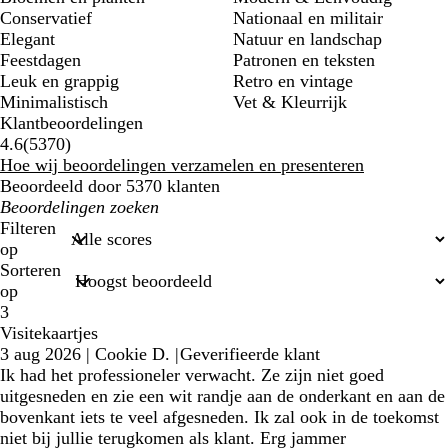
Conservatief
Nationaal en militair
Elegant
Natuur en landschap
Feestdagen
Patronen en teksten
Leuk en grappig
Retro en vintage
Minimalistisch
Vet & Kleurrijk
Klantbeoordelingen
5370
4.6
(
5370
)
klantbeoordelingen
Hoe wij beoordelingen verzamelen en presenteren
Beoordeeld door 5370 klanten
Mijn
zoekopdrachten
Filteren
op
Sorteren
op
3
Visitekaartjes
3 aug 2026
|
Cookie D.
|
Geverifieerde klant
Ik had het professioneler verwacht. Ze zijn niet goed
uitgesneden en zie een wit randje aan de onderkant en aan de
bovenkant iets te veel afgesneden. Ik zal ook in de toekomst
niet bij jullie terugkomen als klant. Erg jammer