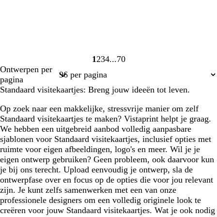
1
2
3
4
70
Pagina
Pagina
Pagina
Pagina
Pagina
Ontwerpen per
1
2
3
4
70
pagina
Standaard visitekaartjes: Breng jouw ideeën tot leven.
Op zoek naar een makkelijke, stressvrije manier om zelf
Standaard visitekaartjes te maken? Vistaprint helpt je graag.
We hebben een uitgebreid aanbod volledig aanpasbare
sjablonen voor Standaard visitekaartjes, inclusief opties met
ruimte voor eigen afbeeldingen, logo's en meer. Wil je je
eigen ontwerp gebruiken? Geen probleem, ook daarvoor kun
je bij ons terecht. Upload eenvoudig je ontwerp, sla de
ontwerpfase over en focus op de opties die voor jou relevant
zijn. Je kunt zelfs samenwerken met een van onze
professionele designers om een volledig originele look te
creëren voor jouw Standaard visitekaartjes. Wat je ook nodig