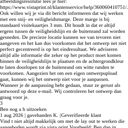
afbeeldingsresolutie lees je hier:
https://www.vistaprint.nl/klantenservice/help/360060410751/.
Ook willen wij je via dit bericht informeren dat wij werken
met een snij- en veiligheidsmarge. Deze marge is bij
standaard visitekaartjes 3 mm. Dit houdt in dat er altijd
ergens tussen de veiligheidslijn en de buitenrand zal worden
gesneden. De precieze locatie kunnen we van tevoren niet
aangeven en het kan dus voorkomen dat het ontwerp net niet
perfect gecentreerd is op het eindresultaat. We adviseren
altijd alle informatie die zeker op het product moet komen
binnen de veiligheidslijn te plaatsen en de achtergrondkleur
te laten doorlopen tot de buitenrand om witte randen te
voorkomen. Aangezien het om een eigen ontwerpupload
gaat, kunnen wij het ontwerp niet voor je aanpassen.
Wanneer je de aanpassing hebt gedaan, stuur ze gerust als
antwoord op deze e-mail. Wij controleren het ontwerp dan
graag voor je.
3
Ben nog a h uitzoeken
1 aug 2026
|
gavehanden K.
|
Geverifieerde klant
Vind t niet altijd makkelijk om met de lay out te werken die
aangeboden wordt via vista print Voorbeeld: Ben dan in