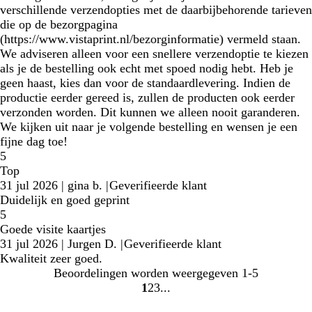
verschillende verzendopties met de daarbijbehorende tarieven
die op de bezorgpagina
(https://www.vistaprint.nl/bezorginformatie) vermeld staan.
We adviseren alleen voor een snellere verzendoptie te kiezen
als je de bestelling ook echt met spoed nodig hebt. Heb je
geen haast, kies dan voor de standaardlevering. Indien de
productie eerder gereed is, zullen de producten ook eerder
verzonden worden. Dit kunnen we alleen nooit garanderen.
We kijken uit naar je volgende bestelling en wensen je een
fijne dag toe!
5
Top
31 jul 2026
|
gina b.
|
Geverifieerde klant
Duidelijk en goed geprint
5
Goede visite kaartjes
31 jul 2026
|
Jurgen D.
|
Geverifieerde klant
Kwaliteit zeer goed.
Beoordelingen worden weergegeven
1-5
1
2
3
Naar
Naar
Naar
pagina
pagina
pagina