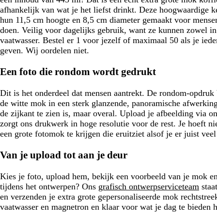
e
afhankelijk van wat je het liefst drinkt. Deze hoogwaardige
n
hun 11,5 cm hoogte en 8,5 cm diameter gemaakt voor mensen di
doen. Veilig voor dagelijks gebruik, want ze kunnen zowel i
vaatwasser. Bestel er 1 voor jezelf of maximaal 50 als je ieder
geven. Wij oordelen niet.
Een foto die rondom wordt gedrukt
Dit is het onderdeel dat mensen aantrekt. De rondom-opdruk 
de witte mok in een sterk glanzende, panoramische afwerking,
de zijkant te zien is, maar overal. Upload je afbeelding via o
zorgt ons drukwerk in hoge resolutie voor de rest. Je hoeft n
een grote fotomok te krijgen die eruitziet alsof je er juist vee
Van je upload tot aan je deur
Kies je foto, upload hem, bekijk een voorbeeld van je mok en 
tijdens het ontwerpen? Ons
grafisch ontwerpserviceteam
staat
en verzenden je extra grote gepersonaliseerde mok rechtstreek
vaatwasser en magnetron en klaar voor wat je dag te bieden h