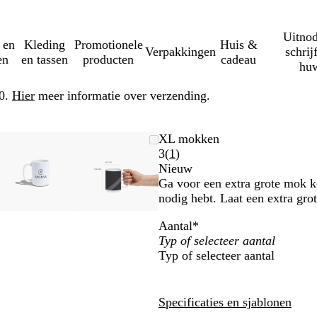
Uitnod
 en
Kleding
Promotionele
Huis &
Verpakkingen
schrij
en
en tassen
producten
cadeau
huw
50.
Hier
meer informatie over verzending.
re
md
k
Zoombare
Gezoomd
Gebruik
Klik
Zoombare
Gezoomd
Gebruik
Klik
XL mokken
ing
afbeelding
tot
plus-
om
afbeelding
tot
plus-
om
Lees
3
(
1
)
um
minimum
en
uit
minimum
en
uit
1
Nieuw
sen
mintoetsen
te
mintoetsen
te
klantbeoordelingen
Ga voor een extra grote mok k
om
vouwen
om
vouwen
nodig hebt. Laat een extra gro
te
te
Aantal
*
zoomen
zoomen
en
en
Typ of selecteer aantal
toetsen
pijltjestoetsen
pijltjestoetsen
om
om
te
te
n
zwenken
zwenken
Specificaties en sjablonen