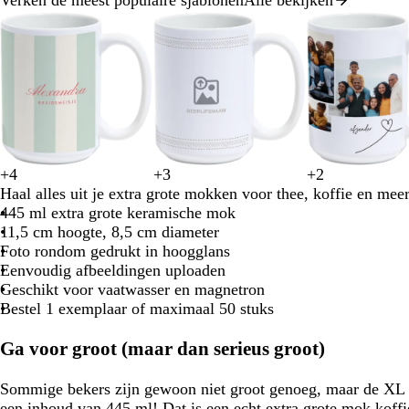
Dia
1
van
8
+
4
+
3
+
2
z
l
c
l
b
w
w
w
w
w
w
w
w
w
w
Haal alles uit je extra grote mokken voor thee, koffie en meer
e
a
r
a
e
i
i
i
i
i
i
i
i
i
i
445 ml extra grote keramische mok
e
v
è
v
i
t
t
t
t
t
t
t
t
t
t
11,5 cm hoogte, 8,5 cm diameter
s
e
m
e
g
Foto rondom gedrukt in hoogglans
c
n
e
n
e
Eenvoudig afbeeldingen uploaden
h
d
d
Geschikt voor vaatwasser en magnetron
u
e
e
Bestel 1 exemplaar of maximaal 50 stuks
i
l
l
m
Ga voor groot (maar dan serieus groot)
g
r
Sommige bekers zijn gewoon niet groot genoeg, maar de XL
o
een inhoud van 445 ml! Dat is een echt extra grote mok koffi