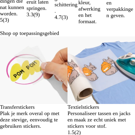
dingen die
eruit laten
kleur,
en
schittering
nat kunnen
springen.
afwerking
verpakkinge
.
worden.
3.3
(
9
)
en het
n geven.
4.7
(
3
)
5
(
3
)
formaat.
Shop op toepassingsgebied
Nieuw
Transferstickers
Textielstickers
Plak je merk overal op met
Personaliseer tassen en jacks
deze stevige, eenvoudig te
en maak ze echt uniek met
gebruiken stickers.
stickers voor stof.
1.5
(
2
)