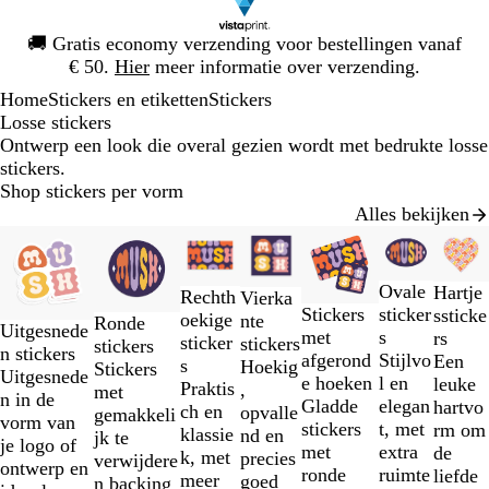
Dia
🚚
Gratis economy verzending voor bestellingen vanaf
1
€ 50.
Hier
meer informatie over verzending.
van
Home
Stickers en etiketten
Stickers
1
Losse stickers
Ontwerp een look die overal gezien wordt met bedrukte losse
stickers.
Shop stickers per vorm
Alles bekijken
Dia's
Nieuwe opties
Nieuwe opties
Nieuwe opties
Nieuwe opties
Nieuwe opties
Nieuwe optie
Nieuwe
1
t/m
Ovale
Hartje
Rechth
Vierka
2
sticker
Stickers
ssticke
oekige
nte
Ronde
van
Uitgesnede
s
met
rs
sticker
stickers
stickers
7
n stickers
Stijlvo
afgerond
Een
s
Hoekig
Stickers
Uitgesnede
l en
e hoeken
leuke
Praktis
,
met
n in de
elegan
Gladde
hartvo
ch en
opvalle
gemakkeli
vorm van
t, met
stickers
rm om
klassie
nd en
jk te
je logo of
extra
met
de
k, met
precies
verwijdere
ontwerp en
ruimte
ronde
liefde
meer
goed
n backing