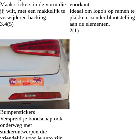
Maak stickers in de vorm die
voorkant
jij wilt, met een makkelijk te
Ideaal om logo's op ramen te
verwijderen backing.
plakken, zonder blootstelling
3.4
(
5
)
aan de elementen.
2
(
1
)
Nieuwe opties
Bumperstickers
Verspreid je boodschap ook
onderweg met
stickerontwerpen die
vriendelijk voor je auto zijn.