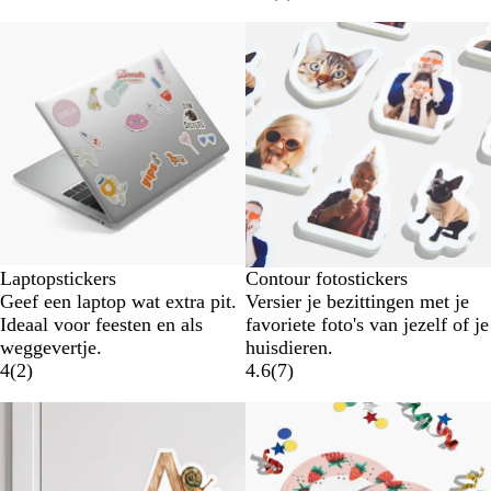
Nieuwe opties
Laptopstickers
Contour fotostickers
Geef een laptop wat extra pit.
Versier je bezittingen met je
Ideaal voor feesten en als
favoriete foto's van jezelf of je
weggevertje.
huisdieren.
4
(
2
)
4.6
(
7
)
Nieuw
Nieuwe opties