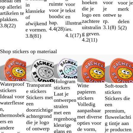
ideaal om
voor
hoeken
voor je
ruimte
voor
in
op allerlei
je
die je
merk
voor je
tekst
klassieke
artikelen te
ontwe
logo een
te
boodsc
en
of
plakken.
rp.
zachtere
delen
hap.
illustrat
afwijkend
3.8
(
22
)
3.1
(
8
)
uitstralin
5
(
2
)
4.4
(
28
)
ies.
e vormen.
g geven.
4.1
(
17
)
3.8
(
81
)
4.2
(
11
)
Shop stickers op materiaal
Dia's
Nieuwe opties
Nieuwe opties
Nieuwe opties
Nieuwe opti
1
t/m
2
Hologram
van
Waterproof
Transparant
Witte
Soft-touch
stickers
5
stickers
e stickers
papieren
stickers
Laat je
Ideaal voor
Stickers met
stickers
Stickers die
ontwerpen
waterflesse
een
Volledig
een
stralen
n,
doorzichtige
aanpasbaar
premium,
met een
thermosbek
achtergrond
met diverse
fluweelachti
regenboog
ers en
die je logo
opties voor
g tintje aan
kleurige
andere
of ontwerp
de vorm,
je producten
glans en