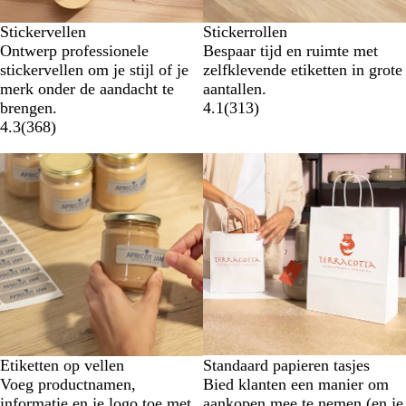
Stickervellen
Stickerrollen
Ontwerp professionele
Bespaar tijd en ruimte met
stickervellen om je stijl of je
zelfklevende etiketten in grote
merk onder de aandacht te
aantallen.
brengen.
4.1
(
313
)
4.3
(
368
)
Nieuwe opties
Etiketten op vellen
Standaard papieren tasjes
Voeg productnamen,
Bied klanten een manier om
informatie en je logo toe met
aankopen mee te nemen (en je