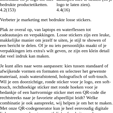
bedrukte productetiketten.
logo te laten zien).
4.2
(
153
)
4.4
(
16
)
Verbeter je marketing met bedrukte losse stickers.
Plak ze overal op, van laptops en waterflessen tot
cadeautasjes en verpakkingen. Losse stickers zijn een leuke,
makkelijke manier om jezelf te uiten, je stijl te showen of
een bericht te delen. Of je nu iets persoonlijks maakt of je
verpakkingen iets extra's wilt geven, ze zijn een klein detail
dat veel indruk kan maken.
Je kunt alles naar wens aanpassen: kies tussen standaard of
afwijkende vormen en formaten en selecteer het gewenste
materiaal, zoals waterafstotend, holografisch of soft-touch.
Wil je een doorzichtige, ronde sticker voor je logo, een soft-
touch, rechthoekige sticker met ronde hoeken voor je
bedankje of een hartvormige sticker met een QR-code die
rechtstreeks naar je favoriete afspeellijst leidt? Welke
combinatie je ook aanspreekt, wij helpen je om het te maken.
Met onze QR-codegenerator kun je heel eenvoudig digitale