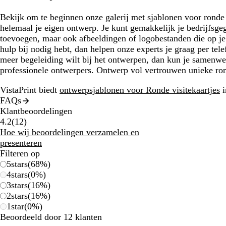
Bekijk om te beginnen onze galerij met sjablonen voor ronde 
helemaal je eigen ontwerp. Je kunt gemakkelijk je bedrijfsg
toevoegen, maar ook afbeeldingen of logobestanden die op je
hulp bij nodig hebt, dan helpen onze experts je graag per tele
meer begeleiding wilt bij het ontwerpen, dan kun je samen
professionele ontwerpers. Ontwerp vol vertrouwen unieke rond
VistaPrint biedt
ontwerpsjablonen voor Ronde visitekaartjes
i
FAQs
Klantbeoordelingen
12
4.2
(
12
)
klantbeoordelingen
Hoe wij beoordelingen verzamelen en
presenteren
Filteren op
5
stars
(
68
%)
4
stars
(
0
%)
3
stars
(
16
%)
2
stars
(
16
%)
1
star
(
0
%)
Beoordeeld door 12 klanten