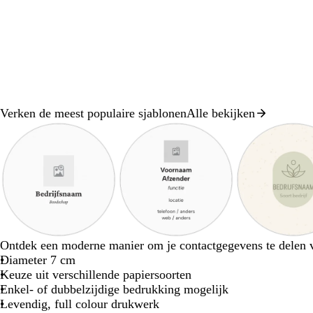
Verken de meest populaire sjablonen
Alle bekijken
Dia
1
van
8
z
z
c
b
w
c
m
Ontdek een moderne manier om je contactgegevens te delen vi
w
w
r
l
i
r
a
Diameter 7 cm
a
a
è
a
t
è
u
Keuze uit verschillende papiersoorten
r
r
m
d
m
v
Enkel- of dubbelzijdige bedrukking mogelijk
t
t
e
g
e
e
Levendig, full colour drukwerk