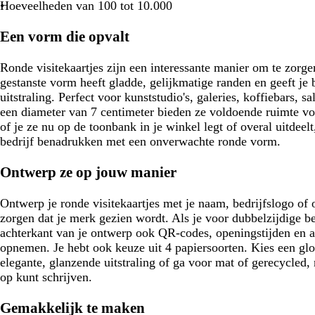
r
Hoeveelheden van 100 tot 10.000
o
e
Een vorm die opvalt
n
Ronde visitekaartjes zijn een interessante manier om te zorgen
gestanste vorm heeft gladde, gelijkmatige randen en geeft je 
uitstraling. Perfect voor kunststudio's, galeries, koffiebars, 
een diameter van 7 centimeter bieden ze voldoende ruimte vo
of je ze nu op de toonbank in je winkel legt of overal uitdeelt,
bedrijf benadrukken met een onverwachte ronde vorm.
Ontwerp ze op jouw manier
Ontwerp je ronde visitekaartjes met je naam, bedrijfslogo of o
zorgen dat je merk gezien wordt. Als je voor dubbelzijdige b
achterkant van je ontwerp ook QR-codes, openingstijden en a
opnemen. Je hebt ook keuze uit 4 papiersoorten. Kies een gl
elegante, glanzende uitstraling of ga voor mat of gerecycled, 
op kunt schrijven.
Gemakkelijk te maken