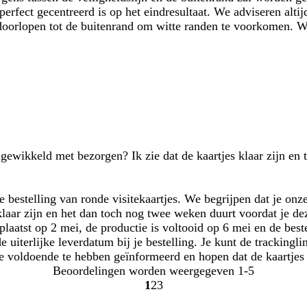
erfect gecentreerd is op het eindresultaat. We adviseren alti
n doorlopen tot de buitenrand om witte randen te voorkomen. W
gewikkeld met bezorgen? Ik zie dat de kaartjes klaar zijn en 
 bestelling van ronde visitekaartjes. We begrijpen dat je onz
s klaar zijn en het dan toch nog twee weken duurt voordat je d
geplaatst op 2 mei, de productie is voltooid op 6 mei en de bes
e uiterlijke leverdatum bij je bestelling. Je kunt de trackingl
e voldoende te hebben geïnformeerd en hopen dat de kaartjes 
Beoordelingen worden weergegeven
1-5
1
2
3
Naar
Naar
Naar
pagina
pagina
pagina