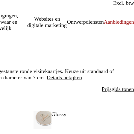
Incl. btw
Excl. btw
igingen,
Websites en
fwaar en
Ontwerpdiensten
Aanbiedinge
digitale marketing
elijk
stanste ronde visitekaartjes. Keuze uit standaard of
n diameter van 7 cm.
Details bekijken
Prijsgids tonen
Glossy