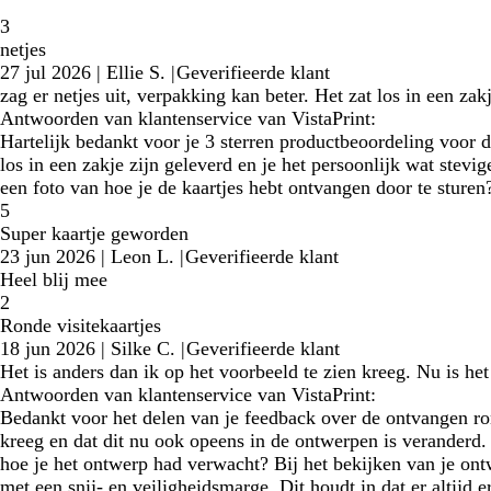
3
netjes
27 jul 2026
|
Ellie S.
|
Geverifieerde klant
zag er netjes uit, verpakking kan beter. Het zat los in een za
Antwoorden van klantenservice van VistaPrint:
Hartelijk bedankt voor je 3 sterren productbeoordeling voor de
los in een zakje zijn geleverd en je het persoonlijk wat ste
een foto van hoe je de kaartjes hebt ontvangen door te sturen
5
Super kaartje geworden
23 jun 2026
|
Leon L.
|
Geverifieerde klant
Heel blij mee
2
Ronde visitekaartjes
18 jun 2026
|
Silke C.
|
Geverifieerde klant
Het is anders dan ik op het voorbeeld te zien kreeg. Nu is h
Antwoorden van klantenservice van VistaPrint:
Bedankt voor het delen van je feedback over de ontvangen rond
kreeg en dat dit nu ook opeens in de ontwerpen is veranderd.
hoe je het ontwerp had verwacht? Bij het bekijken van je on
met een snij- en veiligheidsmarge. Dit houdt in dat er altijd