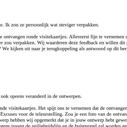
zoekopdrachten
kje. Ik zou ze persoonlijk wat steviger verpakken.
 ontvangen ronde visitekaartjes. Allereerst fijn te vernemen da
viger zou verpakken. Wij waarderen deze feedback en willen di
? We kijken uit naar je terugkoppeling als antwoord op dit ber
et ook opeens veranderd in de ontwerpen.
e visitekaartjes. Het spijt ons te vernemen dat de ontvangen v
 Excuses voor de teleurstelling. Zou je een foto van de ontv
twerp hebben wij opgemerkt dat je in jouw ontwerp hebt gewer
 ergens tussen de veiligheidslijn en de buitenrand zal worden 