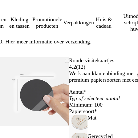
Uitnod
 en
Kleding
Promotionele
Huis &
Verpakkingen
schrij
en
en tassen
producten
cadeau
huw
50.
Hier
meer informatie over verzending.
Zoombare
Gezoomd
Gebruik
Klik
Ronde visitekaartjes
afbeelding
tot
plus-
om
Lees
4.2
(
12
)
minimum
en
uit
12
Werk aan klantenbinding met ge
mintoetsen
te
klantbeoordelingen
premium papiersoorten met ee
om
vouwen
Aantal
*
te
zoomen
Minimum: 100
en
Papiersoort
*
pijltjestoetsen
Mat
om
te
zwenken
Gerecycled