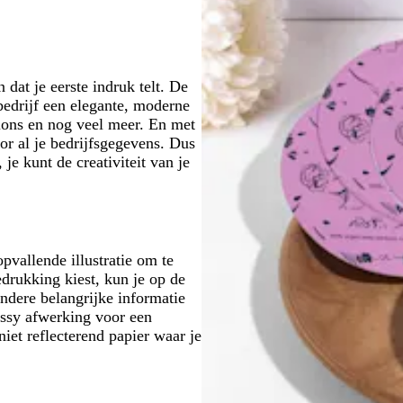
r
r
g
c
r
r
g
p
r
o
g
g
r
a
i
t
r
r
i
a
j
t
i
i
j
r
s
a
j
j
 dat je eerste indruk telt. De
s
s
s
s
bedrijf een elegante, moderne
salons en nog veel meer. En met
or al je bedrijfsgegevens. Dus
 je kunt de creativiteit van je
pvallende illustratie om te
edrukking kiest, kun je op de
ndere belangrijke informatie
ossy afwerking voor een
niet reflecterend papier waar je