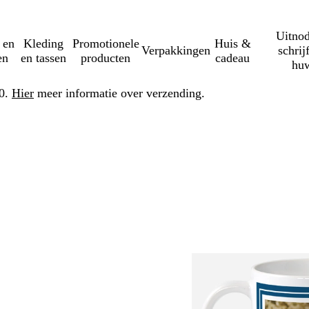
Uitnod
 en
Kleding
Promotionele
Huis &
Verpakkingen
schrij
en
en tassen
producten
cadeau
huw
50.
Hier
meer informatie over verzending.