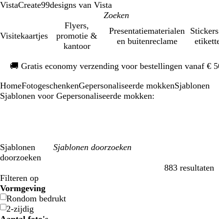
VistaCreate
99designs van Vista
Flyers,
Presentatiematerialen
Stickers
Visitekaartjes
promotie &
en buitenreclame
etikett
kantoor
Dia
🚚
Gratis economy verzending voor bestellingen vanaf € 
1
van
Home
Fotogeschenken
Gepersonaliseerde mokken
Sjablonen
1
Sjablonen voor Gepersonaliseerde mokken:
Sjablonen
doorzoeken
883 resultaten
Filters
Filteren op
Vormgeving
Rondom bedrukt
2-zijdig