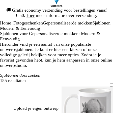
Dia
🚚
Gratis economy verzending voor bestellingen vanaf
1
€ 50.
Hier
meer informatie over verzending.
van
Home
Fotogeschenken
Gepersonaliseerde mokken
Sjablonen
1
...
Modern & Eenvoudig
Sjablonen voor Gepersonaliseerde mokken: Modern &
Eenvoudig
Hieronder vind je een aantal van onze populairste
ontwerpsjablonen. Je kunt er hier een kiezen of onze
volledige galerij bekijken voor meer opties. Zodra je je
favoriet gevonden hebt, kun je hem aanpassen in onze online
ontwerpstudio.
Sjablonen doorzoeken
155 resultaten
Filters
Upload je eigen ontwerp