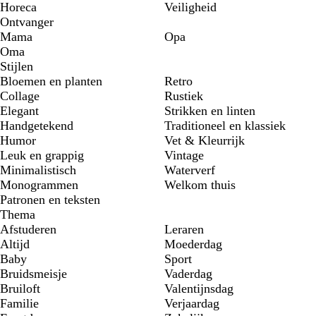
Horeca
Veiligheid
Ontvanger
Mama
Opa
Oma
Stijlen
Bloemen en planten
Retro
Collage
Rustiek
Elegant
Strikken en linten
Handgetekend
Traditioneel en klassiek
Humor
Vet & Kleurrijk
Leuk en grappig
Vintage
Minimalistisch
Waterverf
Monogrammen
Welkom thuis
Patronen en teksten
Thema
Afstuderen
Leraren
Altijd
Moederdag
Baby
Sport
Bruidsmeisje
Vaderdag
Bruiloft
Valentijnsdag
Familie
Verjaardag