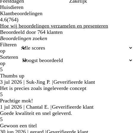
Feestdagen
Zakelijk
Huisdieren
Klantbeoordelingen
764
4.6
(
764
)
klantbeoordelingen
Hoe wij beoordelingen verzamelen en presenteren
Beoordeeld door 764 klanten
Mijn
zoekopdrachten
Filteren
op
Sorteren
op
5
Thumbs up
3 jul 2026
|
Suk-Jing P.
|
Geverifieerde klant
Het is precies zoals ingeleverde concept
5
Prachtige mok!
1 jul 2026
|
Chantal E.
|
Geverifieerde klant
Goede kwaliteit en snel geleverd.
5
Gewoon een titel
30 jun 2026
|
gerard
|
Geverifieerde klant