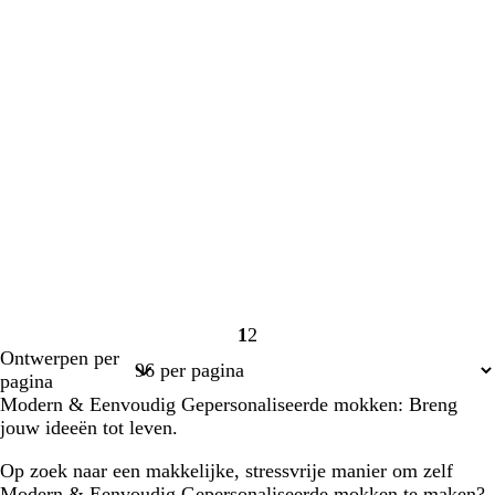
1
2
Pagina
Pagina
Ontwerpen per
1
2
pagina
Modern & Eenvoudig Gepersonaliseerde mokken: Breng
jouw ideeën tot leven.
Op zoek naar een makkelijke, stressvrije manier om zelf
Modern & Eenvoudig Gepersonaliseerde mokken te maken?