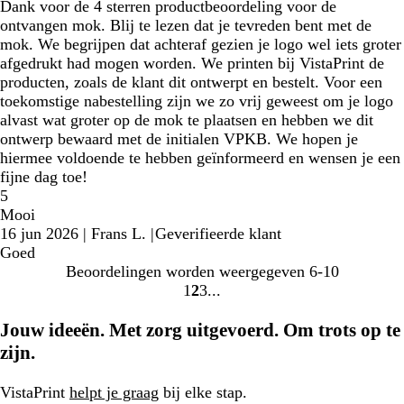
Dank voor de 4 sterren productbeoordeling voor de
ontvangen mok. Blij te lezen dat je tevreden bent met de
mok. We begrijpen dat achteraf gezien je logo wel iets groter
afgedrukt had mogen worden. We printen bij VistaPrint de
producten, zoals de klant dit ontwerpt en bestelt. Voor een
toekomstige nabestelling zijn we zo vrij geweest om je logo
alvast wat groter op de mok te plaatsen en hebben we dit
ontwerp bewaard met de initialen VPKB. We hopen je
hiermee voldoende te hebben geïnformeerd en wensen je een
fijne dag toe!
5
Mooi
16 jun 2026
|
Frans L.
|
Geverifieerde klant
Goed
Beoordelingen worden weergegeven
6-10
1
2
3
Naar
Naar
Naar
pagina
pagina
pagina
Jouw ideeën. Met zorg uitgevoerd. Om trots op te
zijn.
VistaPrint
helpt je graag
bij elke stap.