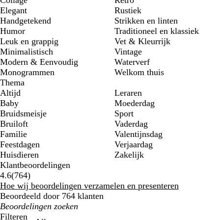
Elegant
Rustiek
Handgetekend
Strikken en linten
Humor
Traditioneel en klassiek
Leuk en grappig
Vet & Kleurrijk
Minimalistisch
Vintage
Modern & Eenvoudig
Waterverf
Monogrammen
Welkom thuis
Thema
Altijd
Leraren
Baby
Moederdag
Bruidsmeisje
Sport
Bruiloft
Vaderdag
Familie
Valentijnsdag
Feestdagen
Verjaardag
Huisdieren
Zakelijk
Klantbeoordelingen
764
4.6
(
764
)
klantbeoordelingen
Hoe wij beoordelingen verzamelen en presenteren
Beoordeeld door 764 klanten
Mijn
zoekopdrachten
Filteren