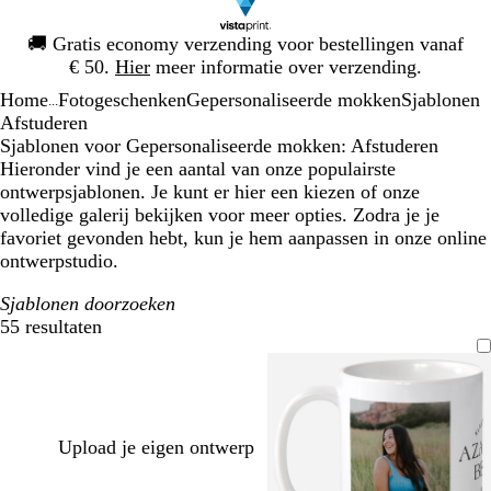
Dia
🚚
Gratis economy verzending voor bestellingen vanaf
1
€ 50.
Hier
meer informatie over verzending.
van
Home
Fotogeschenken
Gepersonaliseerde mokken
Sjablonen
1
...
Afstuderen
Sjablonen voor Gepersonaliseerde mokken: Afstuderen
Hieronder vind je een aantal van onze populairste
ontwerpsjablonen. Je kunt er hier een kiezen of onze
volledige galerij bekijken voor meer opties. Zodra je je
favoriet gevonden hebt, kun je hem aanpassen in onze online
ontwerpstudio.
Sjablonen doorzoeken
55 resultaten
Filters
Upload je eigen ontwerp