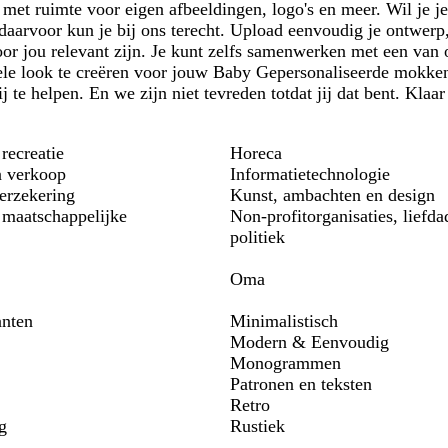
s met ruimte voor eigen afbeeldingen, logo's en meer. Wil je
aarvoor kun je bij ons terecht. Upload eenvoudig je ontwerp,
oor jou relevant zijn. Je kunt zelfs samenwerken met een van
nele look te creëren voor jouw Baby Gepersonaliseerde mokken
ij te helpen. En we zijn niet tevreden totdat jij dat bent. Kla
ecreatie
Horeca
n verkoop
Informatietechnologie
verzekering
Kunst, ambachten en design
maatschappelijke
Non-profitorganisaties, liefda
politiek
Oma
anten
Minimalistisch
Modern & Eenvoudig
Monogrammen
Patronen en teksten
Retro
g
Rustiek