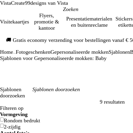
VistaCreate
99designs van Vista
Flyers,
Presentatiematerialen
Stickers
Visitekaartjes
promotie &
en buitenreclame
etikett
kantoor
Dia
🚚
Gratis economy verzending voor bestellingen vanaf € 
1
van
Home
Fotogeschenken
Gepersonaliseerde mokken
Sjablonen
B
1
...
Sjablonen voor Gepersonaliseerde mokken: Baby
Sjablonen
doorzoeken
9 resultaten
Filters
Filteren op
Vormgeving
Rondom bedrukt
2-zijdig