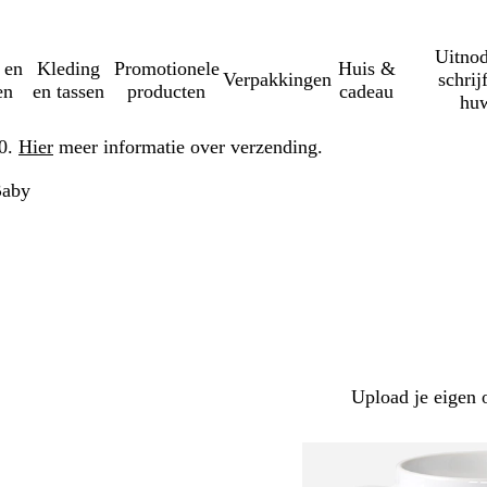
Uitnod
 en
Kleding
Promotionele
Huis &
Verpakkingen
schrij
en
en tassen
producten
cadeau
huw
50.
Hier
meer informatie over verzending.
aby
Upload je eigen 