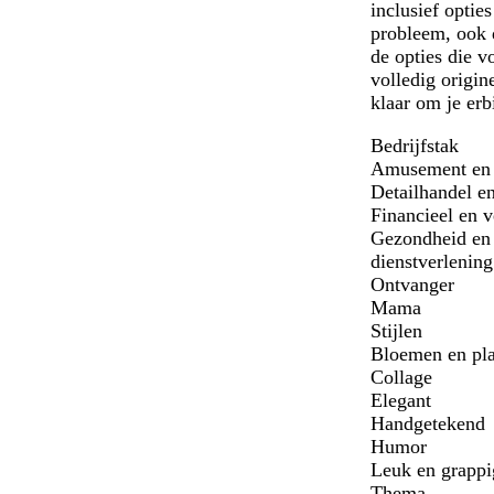
inclusief optie
probleem, ook d
de opties die v
volledig origi
klaar om je erb
Bedrijfstak
Amusement en r
Detailhandel e
Financieel en 
Gezondheid en 
dienstverlening
Ontvanger
Mama
Stijlen
Bloemen en pl
Collage
Elegant
Handgetekend
Humor
Leuk en grappi
Thema