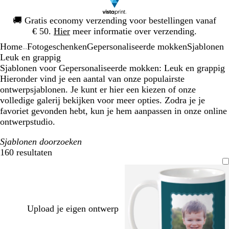
Dia
🚚
Gratis economy verzending voor bestellingen vanaf
1
€ 50.
Hier
meer informatie over verzending.
van
Home
Fotogeschenken
Gepersonaliseerde mokken
Sjablonen
1
...
Leuk en grappig
Sjablonen voor Gepersonaliseerde mokken: Leuk en grappig
Hieronder vind je een aantal van onze populairste
ontwerpsjablonen. Je kunt er hier een kiezen of onze
volledige galerij bekijken voor meer opties. Zodra je je
favoriet gevonden hebt, kun je hem aanpassen in onze online
ontwerpstudio.
Sjablonen doorzoeken
160 resultaten
Filters
Upload je eigen ontwerp