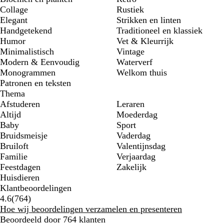
Collage
Rustiek
Elegant
Strikken en linten
Handgetekend
Traditioneel en klassiek
Humor
Vet & Kleurrijk
Minimalistisch
Vintage
Modern & Eenvoudig
Waterverf
Monogrammen
Welkom thuis
Patronen en teksten
Thema
Afstuderen
Leraren
Altijd
Moederdag
Baby
Sport
Bruidsmeisje
Vaderdag
Bruiloft
Valentijnsdag
Familie
Verjaardag
Feestdagen
Zakelijk
Huisdieren
Klantbeoordelingen
764
4.6
(
764
)
klantbeoordelingen
Hoe wij beoordelingen verzamelen en presenteren
Beoordeeld door 764 klanten