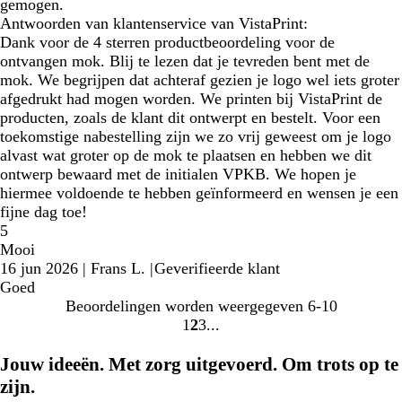
gemogen.
Antwoorden van klantenservice van VistaPrint:
Dank voor de 4 sterren productbeoordeling voor de
ontvangen mok. Blij te lezen dat je tevreden bent met de
mok. We begrijpen dat achteraf gezien je logo wel iets groter
afgedrukt had mogen worden. We printen bij VistaPrint de
producten, zoals de klant dit ontwerpt en bestelt. Voor een
toekomstige nabestelling zijn we zo vrij geweest om je logo
alvast wat groter op de mok te plaatsen en hebben we dit
ontwerp bewaard met de initialen VPKB. We hopen je
hiermee voldoende te hebben geïnformeerd en wensen je een
fijne dag toe!
5
Mooi
16 jun 2026
|
Frans L.
|
Geverifieerde klant
Goed
Beoordelingen worden weergegeven
6-10
1
2
3
Naar
Naar
Naar
pagina
pagina
pagina
Jouw ideeën. Met zorg uitgevoerd. Om trots op te
zijn.