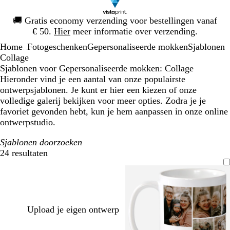
Dia
🚚
Gratis economy verzending voor bestellingen vanaf
1
€ 50.
Hier
meer informatie over verzending.
van
Home
Fotogeschenken
Gepersonaliseerde mokken
Sjablonen
1
...
Collage
Sjablonen voor Gepersonaliseerde mokken: Collage
Hieronder vind je een aantal van onze populairste
ontwerpsjablonen. Je kunt er hier een kiezen of onze
volledige galerij bekijken voor meer opties. Zodra je je
favoriet gevonden hebt, kun je hem aanpassen in onze online
ontwerpstudio.
Sjablonen doorzoeken
24 resultaten
Filters
Upload je eigen ontwerp