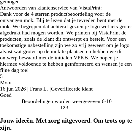
gemogen.
Antwoorden van klantenservice van VistaPrint:
Dank voor de 4 sterren productbeoordeling voor de
ontvangen mok. Blij te lezen dat je tevreden bent met de
mok. We begrijpen dat achteraf gezien je logo wel iets groter
afgedrukt had mogen worden. We printen bij VistaPrint de
producten, zoals de klant dit ontwerpt en bestelt. Voor een
toekomstige nabestelling zijn we zo vrij geweest om je logo
alvast wat groter op de mok te plaatsen en hebben we dit
ontwerp bewaard met de initialen VPKB. We hopen je
hiermee voldoende te hebben geïnformeerd en wensen je een
fijne dag toe!
5
Mooi
16 jun 2026
|
Frans L.
|
Geverifieerde klant
Goed
Beoordelingen worden weergegeven
6-10
1
2
3
Naar
Naar
Naar
pagina
pagina
pagina
Jouw ideeën. Met zorg uitgevoerd. Om trots op te
zijn.