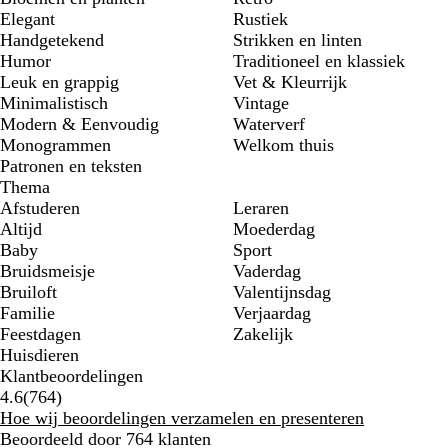
Elegant
Rustiek
Handgetekend
Strikken en linten
Humor
Traditioneel en klassiek
Leuk en grappig
Vet & Kleurrijk
Minimalistisch
Vintage
Modern & Eenvoudig
Waterverf
Monogrammen
Welkom thuis
Patronen en teksten
Thema
Afstuderen
Leraren
Altijd
Moederdag
Baby
Sport
Bruidsmeisje
Vaderdag
Bruiloft
Valentijnsdag
Familie
Verjaardag
Feestdagen
Zakelijk
Huisdieren
Klantbeoordelingen
764
4.6
(
764
)
klantbeoordelingen
Hoe wij beoordelingen verzamelen en presenteren
Beoordeeld door 764 klanten