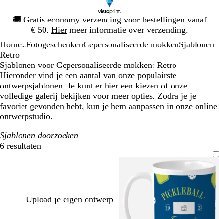
Dia
🚚
Gratis economy verzending voor bestellingen vanaf
1
€ 50.
Hier
meer informatie over verzending.
van
Home
Fotogeschenken
Gepersonaliseerde mokken
Sjablonen
1
...
Retro
Sjablonen voor Gepersonaliseerde mokken: Retro
Hieronder vind je een aantal van onze populairste
ontwerpsjablonen. Je kunt er hier een kiezen of onze
volledige galerij bekijken voor meer opties. Zodra je je
favoriet gevonden hebt, kun je hem aanpassen in onze online
ontwerpstudio.
Sjablonen doorzoeken
6 resultaten
Filters
Upload je eigen ontwerp