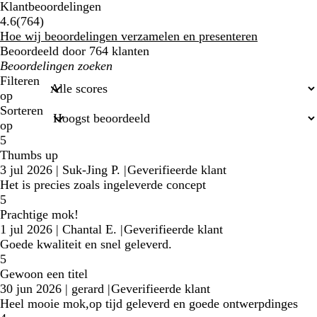
Klantbeoordelingen
764
4.6
(
764
)
klantbeoordelingen
Hoe wij beoordelingen verzamelen en presenteren
Beoordeeld door 764 klanten
Mijn
zoekopdrachten
Filteren
op
Sorteren
op
5
Thumbs up
3 jul 2026
|
Suk-Jing P.
|
Geverifieerde klant
Het is precies zoals ingeleverde concept
5
Prachtige mok!
1 jul 2026
|
Chantal E.
|
Geverifieerde klant
Goede kwaliteit en snel geleverd.
5
Gewoon een titel
30 jun 2026
|
gerard
|
Geverifieerde klant
Heel mooie mok,op tijd geleverd en goede ontwerpdinges