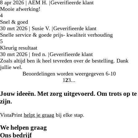
8 apr 2026
|
AEM H.
|
Geverifieerde klant
Mooie afwerking!
4
Snel & goed
30 mrt 2026
|
Susie V.
|
Geverifieerde klant
Snelle service & goede prijs- kwaliteit verhouding
5
Kleurig resultaat
30 mrt 2026
|
fred n.
|
Geverifieerde klant
Zoals altijd ben ik heel tevreden over de bestelling. Dank
jullie wel.
Beoordelingen worden weergegeven
6-10
1
2
3
Naar
Naar
Naar
pagina
pagina
pagina
Jouw ideeën. Met zorg uitgevoerd. Om trots op te
zijn.
VistaPrint
helpt je graag
bij elke stap.
We helpen graag
Ons bedrijf