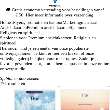
Dia
🚚
Gratis economy verzending voor bestellingen vanaf
1
€ 50.
Hier
meer informatie over verzending.
van
Home
Flyers, promotie en kantoor
Marketingmateriaal
1
...
Ansichtkaarten
Premium ansichtkaarten
Sjablonen
Religieus en spiritueel
Sjablonen voor Premium ansichtkaarten: Religieus en
spiritueel
Hieronder vind je een aantal van onze populairste
ontwerpsjablonen. Je kunt er hier een kiezen of onze
volledige galerij bekijken voor meer opties. Zodra je je
favoriet gevonden hebt, kun je hem aanpassen in onze online
ontwerpstudio.
Sjablonen doorzoeken
177 resultaten
Filters