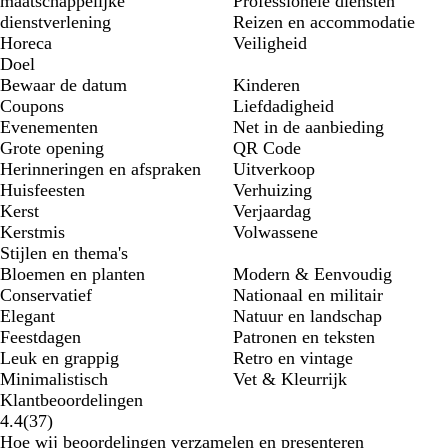
maatschappelijke
Professionele diensten
dienstverlening
Reizen en accommodatie
Horeca
Veiligheid
Doel
Bewaar de datum
Kinderen
Coupons
Liefdadigheid
Evenementen
Net in de aanbieding
Grote opening
QR Code
Herinneringen en afspraken
Uitverkoop
Huisfeesten
Verhuizing
Kerst
Verjaardag
Kerstmis
Volwassene
Stijlen en thema's
Bloemen en planten
Modern & Eenvoudig
Conservatief
Nationaal en militair
Elegant
Natuur en landschap
Feestdagen
Patronen en teksten
Leuk en grappig
Retro en vintage
Minimalistisch
Vet & Kleurrijk
Klantbeoordelingen
37
4.4
(
37
)
klantbeoordelingen
Hoe wij beoordelingen verzamelen en presenteren