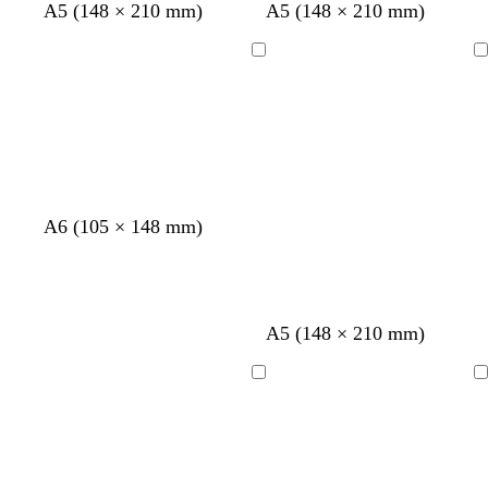
A5 (148 × 210 mm)
A5 (148 × 210 mm)
Bezig
Bezig
met
met
laden
laden
m
o
A6 (105 × 148 mm)
a
l
u
i
v
j
e
f
A5 (148 × 210 mm)
g
r
o
Bezig
Bezig
e
met
met
n
laden
laden