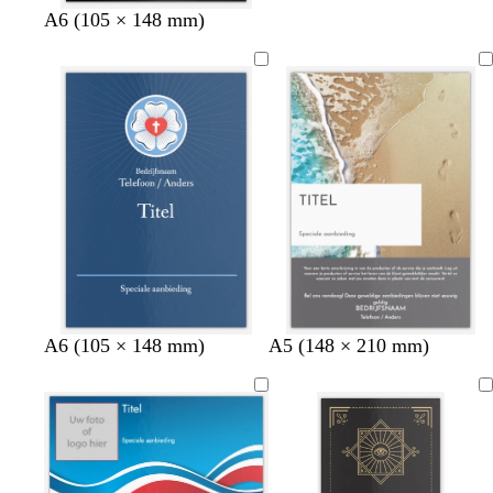
e
e
e
A6 (105 × 148 mm)
A6 (105 × 148 mm)
A5 (148 × 210 mm)