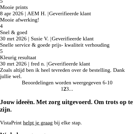
5
Mooie prints
8 apr 2026
|
AEM H.
|
Geverifieerde klant
Mooie afwerking!
4
Snel & goed
30 mrt 2026
|
Susie V.
|
Geverifieerde klant
Snelle service & goede prijs- kwaliteit verhouding
5
Kleurig resultaat
30 mrt 2026
|
fred n.
|
Geverifieerde klant
Zoals altijd ben ik heel tevreden over de bestelling. Dank
jullie wel.
Beoordelingen worden weergegeven
6-10
1
2
3
Naar
Naar
Naar
pagina
pagina
pagina
Jouw ideeën. Met zorg uitgevoerd. Om trots op te
zijn.
VistaPrint
helpt je graag
bij elke stap.