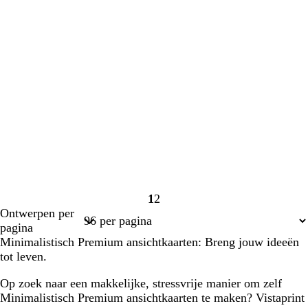
1
2
Pagina
Pagina
Ontwerpen per
1
2
pagina
Minimalistisch Premium ansichtkaarten: Breng jouw ideeën
tot leven.
Op zoek naar een makkelijke, stressvrije manier om zelf
Minimalistisch Premium ansichtkaarten te maken? Vistaprint