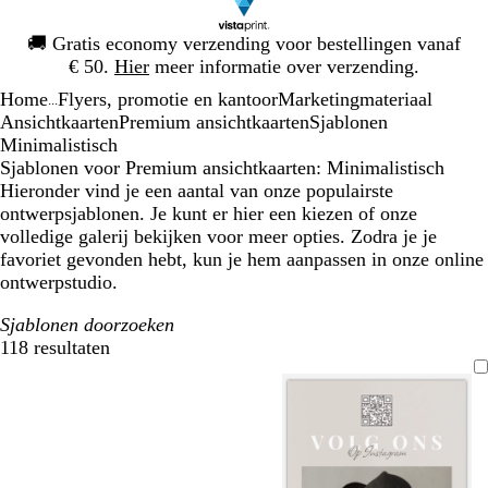
Dia
🚚
Gratis economy verzending voor bestellingen vanaf
1
€ 50.
Hier
meer informatie over verzending.
van
Home
Flyers, promotie en kantoor
Marketingmateriaal
1
...
Ansichtkaarten
Premium ansichtkaarten
Sjablonen
Minimalistisch
Sjablonen voor Premium ansichtkaarten: Minimalistisch
Hieronder vind je een aantal van onze populairste
ontwerpsjablonen. Je kunt er hier een kiezen of onze
volledige galerij bekijken voor meer opties. Zodra je je
favoriet gevonden hebt, kun je hem aanpassen in onze online
ontwerpstudio.
Sjablonen doorzoeken
118 resultaten
Filters