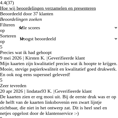
37
4.4
(
37
)
klantbeoordelingen
Hoe wij beoordelingen verzamelen en presenteren
Beoordeeld door 37 klanten
Mijn
zoekopdrachten
Filteren
op
Sorteren
op
5
Precies wat ik had gehoopt
9 mei 2026
|
Kirsten K.
|
Geverifieerde klant
Mijn kaarten zijn kwalitatief precies wat ik hoopte te krijgen.
Mooie, stevige papierkwaliteit en kwalitatief goed drukwerk.
En ook nog eens supersnel geleverd!
5
Zeer tevreden
20 apr 2026
|
lindatas93 K.
|
Geverifieerde klant
De kaarten zien er erg mooi uit. Bij de eerste druk was er op
de helft van de kaarten linksbovenin een zwart lijntje
zichtbaar, die niet in het ontwerp zat. Dit is heel snel en
netjes opgelost door de klantenservice :-)