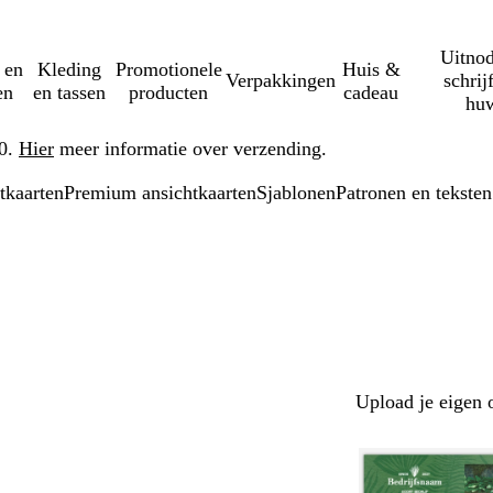
Uitnod
 en
Kleding
Promotionele
Huis &
Verpakkingen
schrij
en
en tassen
producten
cadeau
huw
50.
Hier
meer informatie over verzending.
tkaarten
Premium ansichtkaarten
Sjablonen
Patronen en teksten
Upload je eigen 