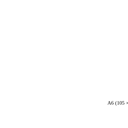
r
r
r
b
p
b
l
a
l
a
a
a
u
r
u
w
s
w
m
m
r
r
A6 (105 
a
a
o
o
u
u
z
z
v
v
e
e
e
e