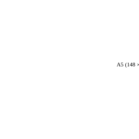
d
b
d
b
d
d
r
A5 (148 
o
e
o
l
o
o
o
n
i
n
a
n
n
z
Bezig
k
g
k
d
k
k
e
met
e
e
e
g
e
e
laden
r
r
r
r
r
g
g
o
g
b
r
r
e
r
l
i
i
n
i
a
j
j
j
u
s
s
s
w