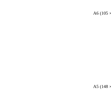
n
b
b
b
b
b
b
A6 (105 
e
e
e
e
e
e
i
i
i
i
i
i
g
g
g
g
g
g
e
e
e
e
e
e
w
d
w
d
d
w
A5 (148 
i
o
i
o
o
i
t
n
t
n
n
t
k
k
k
e
e
e