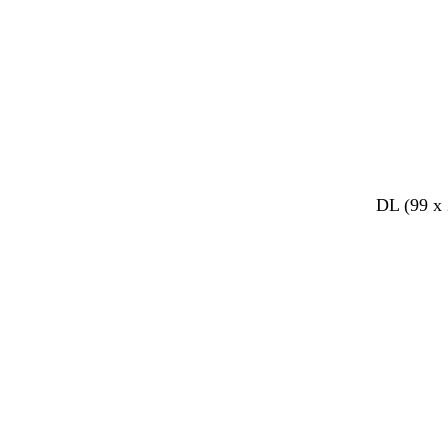
b
c
l
o
a
t
u
t
w
a
b
l
b
d
k
b
DL (99 x
e
i
e
o
a
e
i
c
i
n
s
i
g
h
g
k
t
g
e
t
e
e
a
e
g
r
n
r
g
j
i
r
e
j
i
b
s
j
r
s
u
i