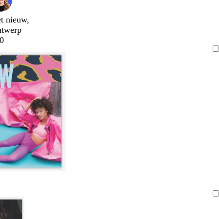
t nieuw,
ntwerp
0