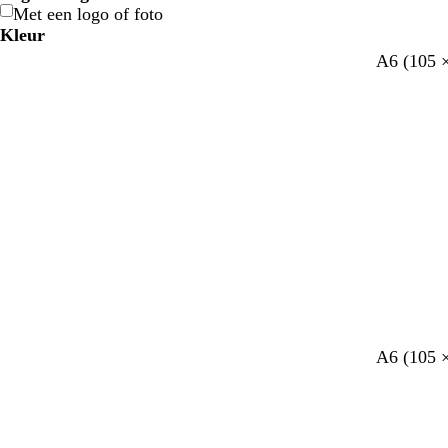
Met een logo of foto
Kleur
B
B
G
G
G
G
O
O
R
R
G
G
W
W
Z
Z
B
B
C
C
P
P
R
R
z
l
c
l
b
l
l
b
c
A6 (105 
l
l
r
r
e
e
r
r
o
o
r
r
i
i
w
w
r
r
r
r
a
a
o
o
e
a
r
a
e
i
i
e
r
a
a
o
o
e
e
a
a
o
o
i
i
t
t
a
a
u
u
è
è
a
a
z
z
e
v
è
v
i
c
c
i
è
u
u
e
e
l
l
n
n
d
d
j
j
r
r
i
i
m
m
r
r
e
e
s
e
m
e
g
h
h
g
m
w
w
n
n
j
j
s
s
t
t
n
n
e
e
s
s
c
n
e
n
e
t
t
e
e
e
e
w
w
h
d
d
b
r
i
i
u
e
e
l
o
t
t
i
l
l
a
z
t
t
m
u
e
e
e
g
w
r
o
e
n
l
t
r
g
b
A6 (105 
i
e
o
r
l
c
r
z
o
a
h
r
e
e
u
t
a
n
w