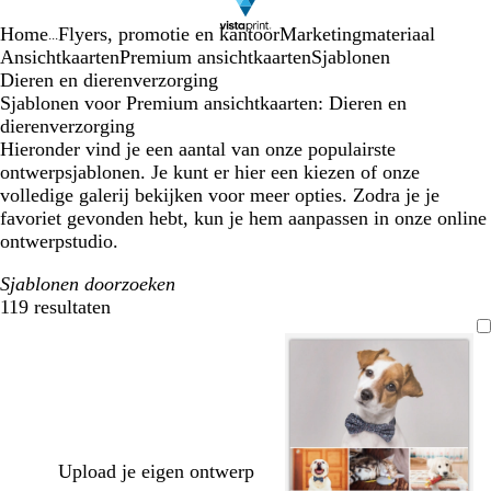
Home
Flyers, promotie en kantoor
Marketingmateriaal
...
Ansichtkaarten
Premium ansichtkaarten
Sjablonen
Dieren en dierenverzorging
Sjablonen voor Premium ansichtkaarten: Dieren en
dierenverzorging
Hieronder vind je een aantal van onze populairste
ontwerpsjablonen. Je kunt er hier een kiezen of onze
volledige galerij bekijken voor meer opties. Zodra je je
favoriet gevonden hebt, kun je hem aanpassen in onze online
ontwerpstudio.
Sjablonen doorzoeken
119 resultaten
Filters
Upload je eigen ontwerp