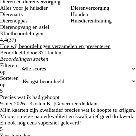
Dieren en dierenverzorging
Alles voor je huisdier
Dierenverzorging
Dierenarts
Honden
Dierenoppas
Huisdierentraining
Dierenopvang en asiel
Klantbeoordelingen
37
4.4
(
37
)
klantbeoordelingen
Hoe wij beoordelingen verzamelen en presenteren
Beoordeeld door 37 klanten
Mijn
zoekopdrachten
Filteren
op
Sorteren
op
5
Precies wat ik had gehoopt
9 mei 2026
|
Kirsten K.
|
Geverifieerde klant
Mijn kaarten zijn kwalitatief precies wat ik hoopte te krijgen.
Mooie, stevige papierkwaliteit en kwalitatief goed drukwerk.
En ook nog eens supersnel geleverd!
5
Zeer tevreden