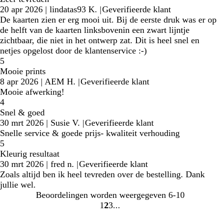
20 apr 2026
|
lindatas93 K.
|
Geverifieerde klant
De kaarten zien er erg mooi uit. Bij de eerste druk was er op
de helft van de kaarten linksbovenin een zwart lijntje
zichtbaar, die niet in het ontwerp zat. Dit is heel snel en
netjes opgelost door de klantenservice :-)
5
Mooie prints
8 apr 2026
|
AEM H.
|
Geverifieerde klant
Mooie afwerking!
4
Snel & goed
30 mrt 2026
|
Susie V.
|
Geverifieerde klant
Snelle service & goede prijs- kwaliteit verhouding
5
Kleurig resultaat
30 mrt 2026
|
fred n.
|
Geverifieerde klant
Zoals altijd ben ik heel tevreden over de bestelling. Dank
jullie wel.
Beoordelingen worden weergegeven
6-10
1
2
3
Naar
Naar
Naar
pagina
pagina
pagina