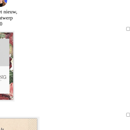
t nieuw,
ntwerp
0