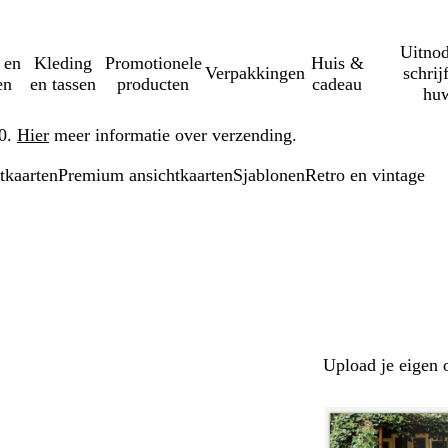
Uitnod
 en
Kleding
Promotionele
Huis &
Verpakkingen
schrij
en
en tassen
producten
cadeau
huw
50.
Hier
meer informatie over verzending.
tkaarten
Premium ansichtkaarten
Sjablonen
Retro en vintage
Upload je eigen 