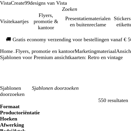
VistaCreate
99designs van Vista
Flyers,
Presentatiematerialen
Stickers
Visitekaartjes
promotie &
en buitenreclame
etikett
kantoor
Dia
🚚
Gratis economy verzending voor bestellingen vanaf € 
1
van
Home
Flyers, promotie en kantoor
Marketingmateriaal
Ansich
1
...
Sjablonen voor Premium ansichtkaarten: Retro en vintage
Sjablonen
doorzoeken
550 resultaten
Filters
Formaat
Productoriëntatie
Hoeken
Afwerking