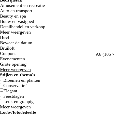
Bedrijfstak
Amusement en recreatie
Auto en transport
Beauty en spa
Bouw en vastgoed
Detailhandel en verkoop
Meer weergeven
Doel
Bewaar de datum
Bruiloft
Coupons
o
b
m
c
l
A6 (105 
Evenementen
l
e
a
r
i
Grote opening
i
i
u
è
l
Meer weergeven
j
g
v
m
a
Stijlen en thema's
f
e
e
e
Bloemen en planten
g
Conservatief
r
Elegant
o
Feestdagen
e
Leuk en grappig
n
Meer weergeven
Logo-/fotogedeelte