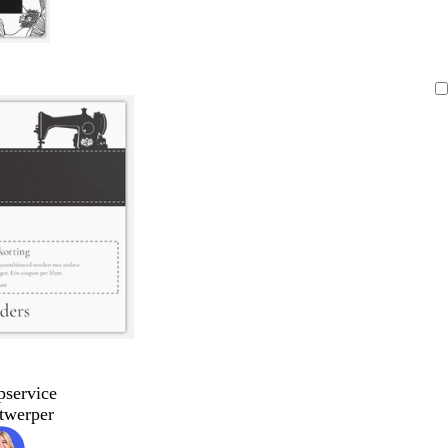
pservice
twerper