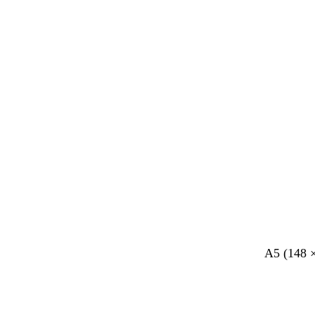
r
o
z
e
A5 (148 