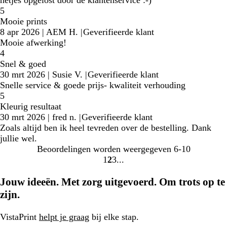
5
Mooie prints
8 apr 2026
|
AEM H.
|
Geverifieerde klant
Mooie afwerking!
4
Snel & goed
30 mrt 2026
|
Susie V.
|
Geverifieerde klant
Snelle service & goede prijs- kwaliteit verhouding
5
Kleurig resultaat
30 mrt 2026
|
fred n.
|
Geverifieerde klant
Zoals altijd ben ik heel tevreden over de bestelling. Dank
jullie wel.
Beoordelingen worden weergegeven
6-10
1
2
3
Naar
Naar
Naar
pagina
pagina
pagina
Jouw ideeën. Met zorg uitgevoerd. Om trots op te
zijn.
VistaPrint
helpt je graag
bij elke stap.