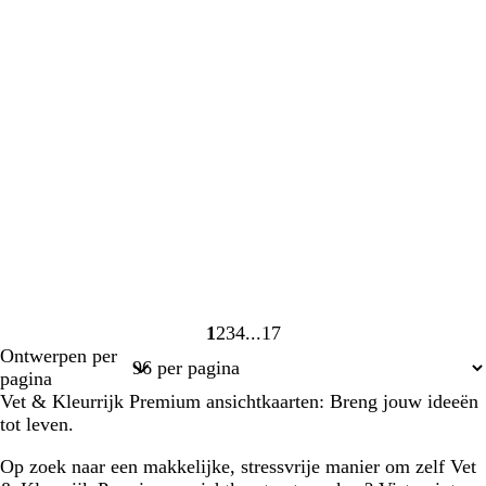
1
2
3
4
17
Pagina
Pagina
Pagina
Pagina
Pagina
Ontwerpen per
1
2
3
4
17
pagina
Vet & Kleurrijk Premium ansichtkaarten: Breng jouw ideeën
tot leven.
Op zoek naar een makkelijke, stressvrije manier om zelf Vet