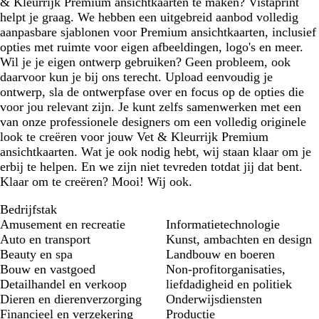
& Kleurrijk Premium ansichtkaarten te maken? Vistaprint
helpt je graag. We hebben een uitgebreid aanbod volledig
aanpasbare sjablonen voor Premium ansichtkaarten, inclusief
opties met ruimte voor eigen afbeeldingen, logo's en meer.
Wil je je eigen ontwerp gebruiken? Geen probleem, ook
daarvoor kun je bij ons terecht. Upload eenvoudig je
ontwerp, sla de ontwerpfase over en focus op de opties die
voor jou relevant zijn. Je kunt zelfs samenwerken met een
van onze professionele designers om een volledig originele
look te creëren voor jouw Vet & Kleurrijk Premium
ansichtkaarten. Wat je ook nodig hebt, wij staan klaar om je
erbij te helpen. En we zijn niet tevreden totdat jij dat bent.
Klaar om te creëren? Mooi! Wij ook.
Bedrijfstak
Amusement en recreatie
Informatietechnologie
Auto en transport
Kunst, ambachten en design
Beauty en spa
Landbouw en boeren
Bouw en vastgoed
Non-profitorganisaties,
Detailhandel en verkoop
liefdadigheid en politiek
Dieren en dierenverzorging
Onderwijsdiensten
Financieel en verzekering
Productie