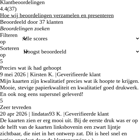
Klantbeoordelingen
37
4.4
(
37
)
klantbeoordelingen
Hoe wij beoordelingen verzamelen en presenteren
Beoordeeld door 37 klanten
Mijn
zoekopdrachten
Filteren
op
Sorteren
op
5
Precies wat ik had gehoopt
9 mei 2026
|
Kirsten K.
|
Geverifieerde klant
Mijn kaarten zijn kwalitatief precies wat ik hoopte te krijgen.
Mooie, stevige papierkwaliteit en kwalitatief goed drukwerk.
En ook nog eens supersnel geleverd!
5
Zeer tevreden
20 apr 2026
|
lindatas93 K.
|
Geverifieerde klant
De kaarten zien er erg mooi uit. Bij de eerste druk was er op
de helft van de kaarten linksbovenin een zwart lijntje
zichtbaar, die niet in het ontwerp zat. Dit is heel snel en
netjes opgelost door de klantenservice :-)