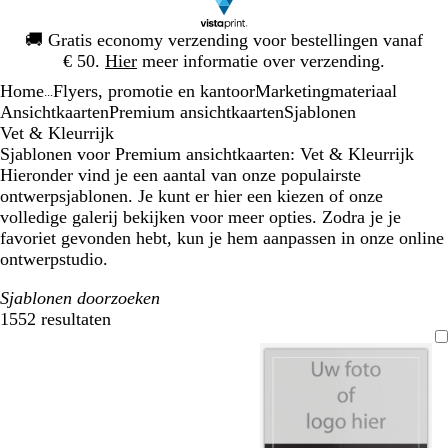
Dia
🚚
Gratis economy verzending voor bestellingen vanaf
1
€ 50.
Hier
meer informatie over verzending.
van
Home
Flyers, promotie en kantoor
Marketingmateriaal
1
...
Ansichtkaarten
Premium ansichtkaarten
Sjablonen
Vet & Kleurrijk
Sjablonen voor Premium ansichtkaarten: Vet & Kleurrijk
Hieronder vind je een aantal van onze populairste
ontwerpsjablonen. Je kunt er hier een kiezen of onze
volledige galerij bekijken voor meer opties. Zodra je je
favoriet gevonden hebt, kun je hem aanpassen in onze online
ontwerpstudio.
Sjablonen doorzoeken
1552 resultaten
Filters