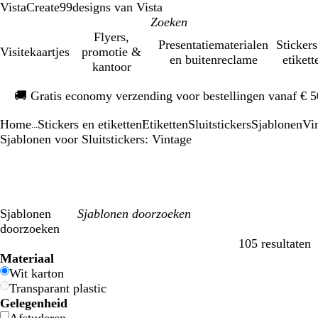
VistaCreate
99designs van Vista
Flyers,
Presentatiematerialen
Stickers
Visitekaartjes
promotie &
en buitenreclame
etikett
kantoor
Dia
🚚
Gratis economy verzending voor bestellingen vanaf € 
1
van
Home
Stickers en etiketten
Etiketten
Sluitstickers
Sjablonen
Vi
1
...
Sjablonen voor Sluitstickers: Vintage
Sjablonen
doorzoeken
105 resultaten
Filters
Materiaal
Wit karton
Transparant plastic
Gelegenheid