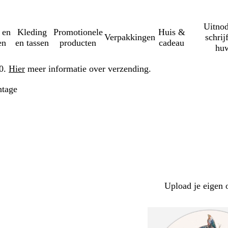
Uitnod
 en
Kleding
Promotionele
Huis &
Verpakkingen
schrij
en
en tassen
producten
cadeau
huw
50.
Hier
meer informatie over verzending.
ntage
Upload je eigen 