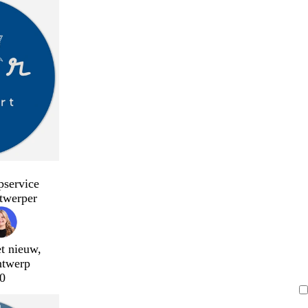
pservice
twerper
t nieuw,
ntwerp
0