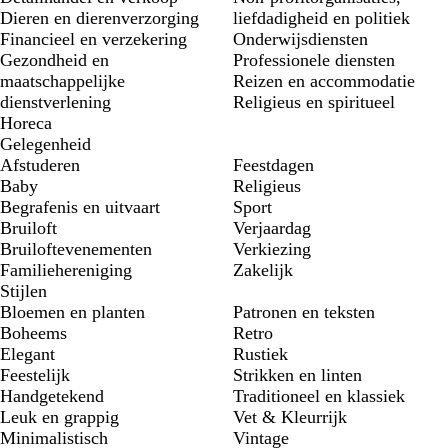
Dieren en dierenverzorging
liefdadigheid en politiek
Financieel en verzekering
Onderwijsdiensten
Gezondheid en
Professionele diensten
maatschappelijke
Reizen en accommodatie
dienstverlening
Religieus en spiritueel
Horeca
Gelegenheid
Afstuderen
Feestdagen
Baby
Religieus
Begrafenis en uitvaart
Sport
Bruiloft
Verjaardag
Bruiloftevenementen
Verkiezing
Familiehereniging
Zakelijk
Stijlen
Bloemen en planten
Patronen en teksten
Boheems
Retro
Elegant
Rustiek
Feestelijk
Strikken en linten
Handgetekend
Traditioneel en klassiek
Leuk en grappig
Vet & Kleurrijk
Minimalistisch
Vintage