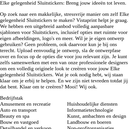
Elke gelegenheid Sluitstickers: Breng jouw ideeën tot leven.
Op zoek naar een makkelijke, stressvrije manier om zelf Elke
gelegenheid Sluitstickers te maken? Vistaprint helpt je graag.
We hebben een uitgebreid aanbod volledig aanpasbare
sjablonen voor Sluitstickers, inclusief opties met ruimte voor
eigen afbeeldingen, logo's en meer. Wil je je eigen ontwerp
gebruiken? Geen probleem, ook daarvoor kun je bij ons
terecht. Upload eenvoudig je ontwerp, sla de ontwerpfase
over en focus op de opties die voor jou relevant zijn. Je kunt
zelfs samenwerken met een van onze professionele designers
om een volledig originele look te creëren voor jouw Elke
gelegenheid Sluitstickers. Wat je ook nodig hebt, wij staan
klaar om je erbij te helpen. En we zijn niet tevreden totdat jij
dat bent. Klaar om te creëren? Mooi! Wij ook.
Bedrijfstak
Amusement en recreatie
Huishoudelijke diensten
Auto en transport
Informatietechnologie
Beauty en spa
Kunst, ambachten en design
Bouw en vastgoed
Landbouw en boeren
Detailhandel en verkoop
Non-profitorganisaties,