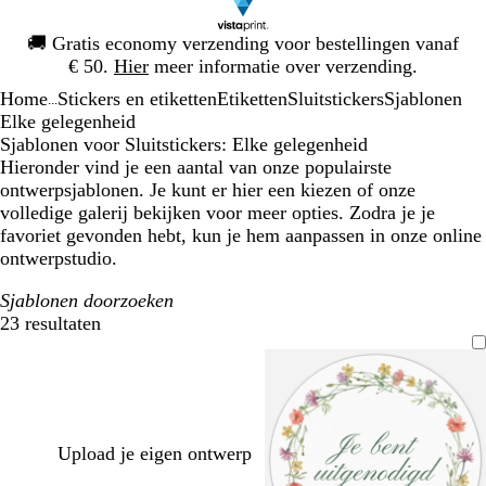
Dia
🚚
Gratis economy verzending voor bestellingen vanaf
1
€ 50.
Hier
meer informatie over verzending.
van
Home
Stickers en etiketten
Etiketten
Sluitstickers
Sjablonen
1
...
Elke gelegenheid
Sjablonen voor Sluitstickers: Elke gelegenheid
Hieronder vind je een aantal van onze populairste
ontwerpsjablonen. Je kunt er hier een kiezen of onze
volledige galerij bekijken voor meer opties. Zodra je je
favoriet gevonden hebt, kun je hem aanpassen in onze online
ontwerpstudio.
Sjablonen doorzoeken
23 resultaten
Filters
Upload je eigen ontwerp