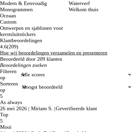
Modern & Eenvoudig
Waterverf
Monogrammen
Welkom thuis
Oceaan
Custom
Ontwerpen en sjablonen voor
kerstsluitstickers
Klantbeoordelingen
209
4.6
(
209
)
klantbeoordelingen
Hoe wij beoordelingen verzamelen en presenteren
Beoordeeld door 209 klanten
Mijn
zoekopdrachten
Filteren
op
Sorteren
op
5
As always
26 mei 2026
|
Miriam S.
|
Geverifieerde klant
Top
5
Mooi