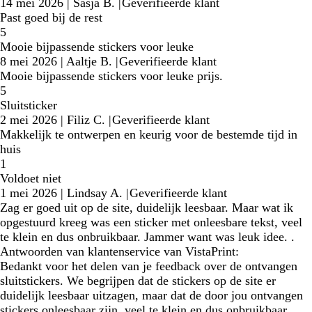
14 mei 2026
|
Sasja B.
|
Geverifieerde klant
Past goed bij de rest
5
Mooie bijpassende stickers voor leuke
8 mei 2026
|
Aaltje B.
|
Geverifieerde klant
Mooie bijpassende stickers voor leuke prijs.
5
Sluitsticker
2 mei 2026
|
Filiz C.
|
Geverifieerde klant
Makkelijk te ontwerpen en keurig voor de bestemde tijd in
huis
1
Voldoet niet
1 mei 2026
|
Lindsay A.
|
Geverifieerde klant
Zag er goed uit op de site, duidelijk leesbaar. Maar wat ik
opgestuurd kreeg was een sticker met onleesbare tekst, veel
te klein en dus onbruikbaar. Jammer want was leuk idee. .
Antwoorden van klantenservice van VistaPrint:
Bedankt voor het delen van je feedback over de ontvangen
sluitstickers. We begrijpen dat de stickers op de site er
duidelijk leesbaar uitzagen, maar dat de door jou ontvangen
stickers onleesbaar zijn, veel te klein en dus onbruikbaar.