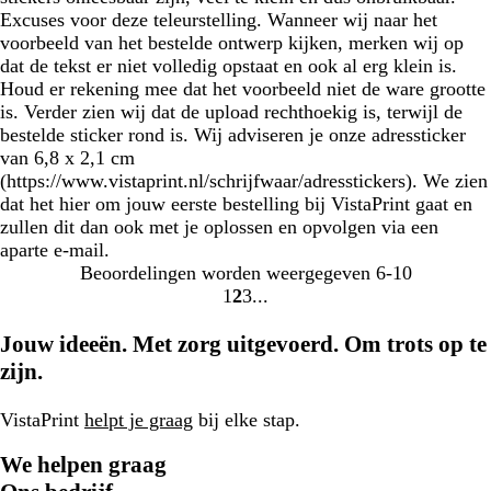
Excuses voor deze teleurstelling. Wanneer wij naar het
voorbeeld van het bestelde ontwerp kijken, merken wij op
dat de tekst er niet volledig opstaat en ook al erg klein is.
Houd er rekening mee dat het voorbeeld niet de ware grootte
is. Verder zien wij dat de upload rechthoekig is, terwijl de
bestelde sticker rond is. Wij adviseren je onze adressticker
van 6,8 x 2,1 cm
(https://www.vistaprint.nl/schrijfwaar/adresstickers). We zien
dat het hier om jouw eerste bestelling bij VistaPrint gaat en
zullen dit dan ook met je oplossen en opvolgen via een
aparte e-mail.
Beoordelingen worden weergegeven
6-10
1
2
3
ga
ga
ga
naar
naar
naar
Jouw ideeën. Met zorg uitgevoerd. Om trots op te
pagina
pagina
pagina
zijn.
1
2
3
VistaPrint
helpt je graag
bij elke stap.
We helpen graag