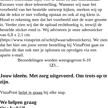
Excuses voor deze teleurstelling. Wanneer wij naar het
voorbeeld van het bestelde ontwerp kijken, merken wij op
dat de tekst er niet volledig opstaat en ook al erg klein is.
Houd er rekening mee dat het voorbeeld niet de ware grootte
is. Verder zien wij dat de upload rechthoekig is, terwijl de
bestelde sticker rond is. Wij adviseren je onze adressticker
van 6,8 x 2,1 cm
(https://www.vistaprint.nl/schrijfwaar/adresstickers). We zien
dat het hier om jouw eerste bestelling bij VistaPrint gaat en
zullen dit dan ook met je oplossen en opvolgen via een
aparte e-mail.
Beoordelingen worden weergegeven
6-10
1
2
3
Naar
Naar
Naar
pagina
pagina
pagina
Jouw ideeën. Met zorg uitgevoerd. Om trots op te
zijn.
VistaPrint
helpt je graag
bij elke stap.
We helpen graag