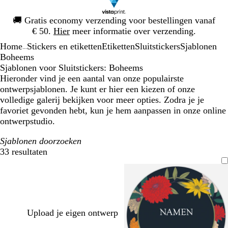
Dia
🚚
Gratis economy verzending voor bestellingen vanaf
1
€ 50.
Hier
meer informatie over verzending.
van
Home
Stickers en etiketten
Etiketten
Sluitstickers
Sjablonen
1
...
Boheems
Sjablonen voor Sluitstickers: Boheems
Hieronder vind je een aantal van onze populairste
ontwerpsjablonen. Je kunt er hier een kiezen of onze
volledige galerij bekijken voor meer opties. Zodra je je
favoriet gevonden hebt, kun je hem aanpassen in onze online
ontwerpstudio.
Sjablonen doorzoeken
33 resultaten
Filters
Upload je eigen ontwerp