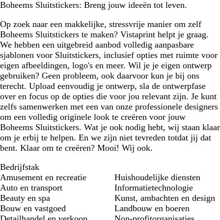
Boheems Sluitstickers: Breng jouw ideeën tot leven.
Op zoek naar een makkelijke, stressvrije manier om zelf
Boheems Sluitstickers te maken? Vistaprint helpt je graag.
We hebben een uitgebreid aanbod volledig aanpasbare
sjablonen voor Sluitstickers, inclusief opties met ruimte voor
eigen afbeeldingen, logo's en meer. Wil je je eigen ontwerp
gebruiken? Geen probleem, ook daarvoor kun je bij ons
terecht. Upload eenvoudig je ontwerp, sla de ontwerpfase
over en focus op de opties die voor jou relevant zijn. Je kunt
zelfs samenwerken met een van onze professionele designers
om een volledig originele look te creëren voor jouw
Boheems Sluitstickers. Wat je ook nodig hebt, wij staan klaar
om je erbij te helpen. En we zijn niet tevreden totdat jij dat
bent. Klaar om te creëren? Mooi! Wij ook.
Bedrijfstak
Amusement en recreatie
Huishoudelijke diensten
Auto en transport
Informatietechnologie
Beauty en spa
Kunst, ambachten en design
Bouw en vastgoed
Landbouw en boeren
Detailhandel en verkoop
Non-profitorganisaties,