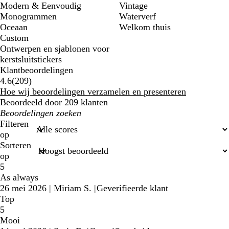
Modern & Eenvoudig
Vintage
Monogrammen
Waterverf
Oceaan
Welkom thuis
Custom
Ontwerpen en sjablonen voor
kerstsluitstickers
Klantbeoordelingen
209
4.6
(
209
)
klantbeoordelingen
Hoe wij beoordelingen verzamelen en presenteren
Beoordeeld door 209 klanten
Mijn
zoekopdrachten
Filteren
op
Sorteren
op
5
As always
26 mei 2026
|
Miriam S.
|
Geverifieerde klant
Top
5
Mooi