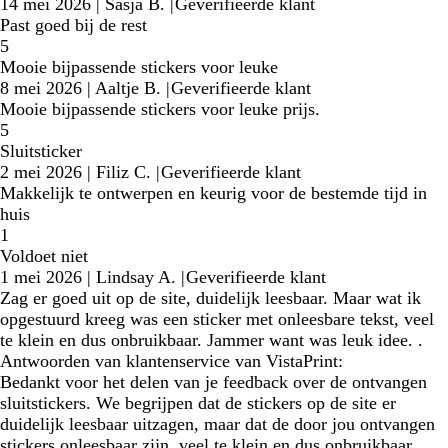
14 mei 2026
|
Sasja B.
|
Geverifieerde klant
Past goed bij de rest
5
Mooie bijpassende stickers voor leuke
8 mei 2026
|
Aaltje B.
|
Geverifieerde klant
Mooie bijpassende stickers voor leuke prijs.
5
Sluitsticker
2 mei 2026
|
Filiz C.
|
Geverifieerde klant
Makkelijk te ontwerpen en keurig voor de bestemde tijd in
huis
1
Voldoet niet
1 mei 2026
|
Lindsay A.
|
Geverifieerde klant
Zag er goed uit op de site, duidelijk leesbaar. Maar wat ik
opgestuurd kreeg was een sticker met onleesbare tekst, veel
te klein en dus onbruikbaar. Jammer want was leuk idee. .
Antwoorden van klantenservice van VistaPrint:
Bedankt voor het delen van je feedback over de ontvangen
sluitstickers. We begrijpen dat de stickers op de site er
duidelijk leesbaar uitzagen, maar dat de door jou ontvangen
stickers onleesbaar zijn, veel te klein en dus onbruikbaar.