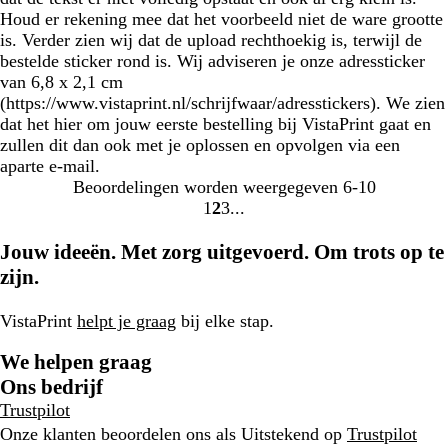
Houd er rekening mee dat het voorbeeld niet de ware grootte
is. Verder zien wij dat de upload rechthoekig is, terwijl de
bestelde sticker rond is. Wij adviseren je onze adressticker
van 6,8 x 2,1 cm
(https://www.vistaprint.nl/schrijfwaar/adresstickers). We zien
dat het hier om jouw eerste bestelling bij VistaPrint gaat en
zullen dit dan ook met je oplossen en opvolgen via een
aparte e-mail.
Beoordelingen worden weergegeven
6-10
1
2
3
ga
ga
ga
naar
naar
naar
Jouw ideeën. Met zorg uitgevoerd. Om trots op te
pagina
pagina
pagina
zijn.
1
2
3
VistaPrint
helpt je graag
bij elke stap.
We helpen graag
Ons bedrijf
Trustpilot
Onze klanten beoordelen ons als Uitstekend op
Trustpilot