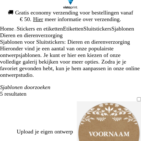
Dia
🚚
Gratis economy verzending voor bestellingen vanaf
1
€ 50.
Hier
meer informatie over verzending.
van
Home
Stickers en etiketten
Etiketten
Sluitstickers
Sjablonen
1
...
Dieren en dierenverzorging
Sjablonen voor Sluitstickers: Dieren en dierenverzorging
Hieronder vind je een aantal van onze populairste
ontwerpsjablonen. Je kunt er hier een kiezen of onze
volledige galerij bekijken voor meer opties. Zodra je je
favoriet gevonden hebt, kun je hem aanpassen in onze online
ontwerpstudio.
Sjablonen doorzoeken
5 resultaten
Filters
Upload je eigen ontwerp