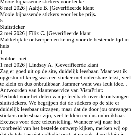
Mooie bijpassende stickers voor leuke
8 mei 2026
|
Aaltje B.
|
Geverifieerde klant
Mooie bijpassende stickers voor leuke prijs.
5
Sluitsticker
2 mei 2026
|
Filiz C.
|
Geverifieerde klant
Makkelijk te ontwerpen en keurig voor de bestemde tijd in
huis
1
Voldoet niet
1 mei 2026
|
Lindsay A.
|
Geverifieerde klant
Zag er goed uit op de site, duidelijk leesbaar. Maar wat ik
opgestuurd kreeg was een sticker met onleesbare tekst, veel
te klein en dus onbruikbaar. Jammer want was leuk idee. .
Antwoorden van klantenservice van VistaPrint:
Bedankt voor het delen van je feedback over de ontvangen
sluitstickers. We begrijpen dat de stickers op de site er
duidelijk leesbaar uitzagen, maar dat de door jou ontvangen
stickers onleesbaar zijn, veel te klein en dus onbruikbaar.
Excuses voor deze teleurstelling. Wanneer wij naar het
voorbeeld van het bestelde ontwerp kijken, merken wij op
dat de tekst er niet volledig opstaat en ook al erg klein is.