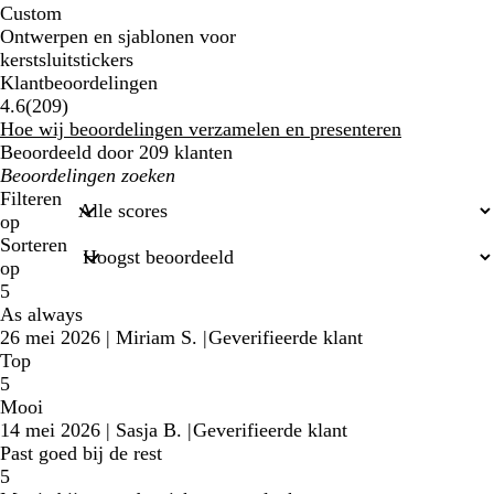
Custom
Ontwerpen en sjablonen voor
kerstsluitstickers
Klantbeoordelingen
209
4.6
(
209
)
klantbeoordelingen
Hoe wij beoordelingen verzamelen en presenteren
Beoordeeld door 209 klanten
Mijn
zoekopdrachten
Filteren
op
Sorteren
op
5
As always
26 mei 2026
|
Miriam S.
|
Geverifieerde klant
Top
5
Mooi
14 mei 2026
|
Sasja B.
|
Geverifieerde klant
Past goed bij de rest
5