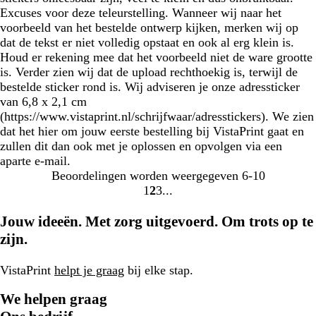
Excuses voor deze teleurstelling. Wanneer wij naar het
voorbeeld van het bestelde ontwerp kijken, merken wij op
dat de tekst er niet volledig opstaat en ook al erg klein is.
Houd er rekening mee dat het voorbeeld niet de ware grootte
is. Verder zien wij dat de upload rechthoekig is, terwijl de
bestelde sticker rond is. Wij adviseren je onze adressticker
van 6,8 x 2,1 cm
(https://www.vistaprint.nl/schrijfwaar/adresstickers). We zien
dat het hier om jouw eerste bestelling bij VistaPrint gaat en
zullen dit dan ook met je oplossen en opvolgen via een
aparte e-mail.
Beoordelingen worden weergegeven
6-10
1
2
3
Naar
Naar
Naar
pagina
pagina
pagina
Jouw ideeën. Met zorg uitgevoerd. Om trots op te
zijn.
VistaPrint
helpt je graag
bij elke stap.
We helpen graag