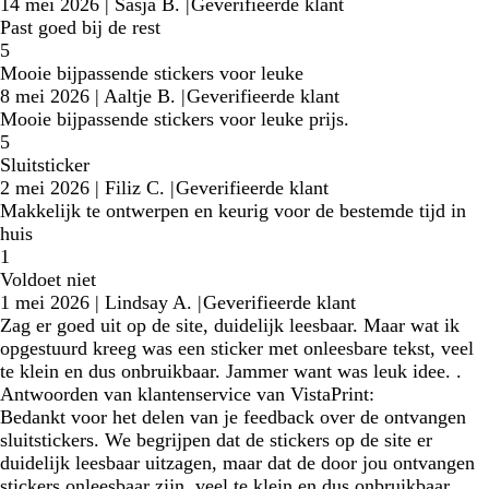
14 mei 2026
|
Sasja B.
|
Geverifieerde klant
Past goed bij de rest
5
Mooie bijpassende stickers voor leuke
8 mei 2026
|
Aaltje B.
|
Geverifieerde klant
Mooie bijpassende stickers voor leuke prijs.
5
Sluitsticker
2 mei 2026
|
Filiz C.
|
Geverifieerde klant
Makkelijk te ontwerpen en keurig voor de bestemde tijd in
huis
1
Voldoet niet
1 mei 2026
|
Lindsay A.
|
Geverifieerde klant
Zag er goed uit op de site, duidelijk leesbaar. Maar wat ik
opgestuurd kreeg was een sticker met onleesbare tekst, veel
te klein en dus onbruikbaar. Jammer want was leuk idee. .
Antwoorden van klantenservice van VistaPrint:
Bedankt voor het delen van je feedback over de ontvangen
sluitstickers. We begrijpen dat de stickers op de site er
duidelijk leesbaar uitzagen, maar dat de door jou ontvangen
stickers onleesbaar zijn, veel te klein en dus onbruikbaar.