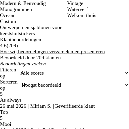
Modern & Eenvoudig
Vintage
Monogrammen
Waterverf
Oceaan
Welkom thuis
Custom
Ontwerpen en sjablonen voor
kerstsluitstickers
Klantbeoordelingen
209
4.6
(
209
)
klantbeoordelingen
Hoe wij beoordelingen verzamelen en presenteren
Beoordeeld door 209 klanten
Mijn
zoekopdrachten
Filteren
op
Sorteren
op
5
As always
26 mei 2026
|
Miriam S.
|
Geverifieerde klant
Top
5
Mooi