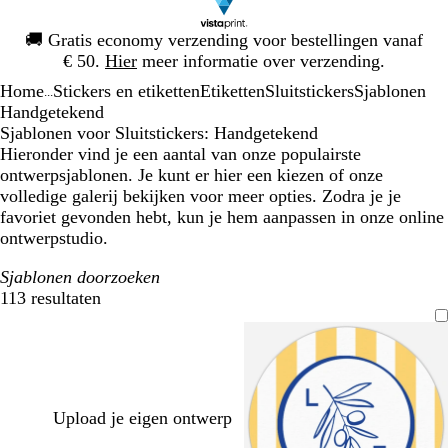
Dia
🚚
Gratis economy verzending voor bestellingen vanaf
1
€ 50.
Hier
meer informatie over verzending.
van
Home
Stickers en etiketten
Etiketten
Sluitstickers
Sjablonen
1
...
Handgetekend
Sjablonen voor Sluitstickers: Handgetekend
Hieronder vind je een aantal van onze populairste
ontwerpsjablonen. Je kunt er hier een kiezen of onze
volledige galerij bekijken voor meer opties. Zodra je je
favoriet gevonden hebt, kun je hem aanpassen in onze online
ontwerpstudio.
Sjablonen doorzoeken
113 resultaten
Filters
Upload je eigen ontwerp