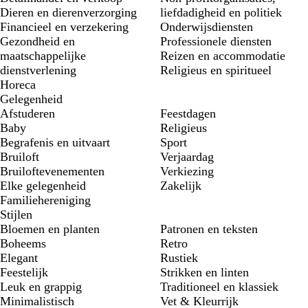
Dieren en dierenverzorging
liefdadigheid en politiek
Financieel en verzekering
Onderwijsdiensten
Gezondheid en
Professionele diensten
maatschappelijke
Reizen en accommodatie
dienstverlening
Religieus en spiritueel
Horeca
Gelegenheid
Afstuderen
Feestdagen
Baby
Religieus
Begrafenis en uitvaart
Sport
Bruiloft
Verjaardag
Bruiloftevenementen
Verkiezing
Elke gelegenheid
Zakelijk
Familiehereniging
Stijlen
Bloemen en planten
Patronen en teksten
Boheems
Retro
Elegant
Rustiek
Feestelijk
Strikken en linten
Leuk en grappig
Traditioneel en klassiek
Minimalistisch
Vet & Kleurrijk