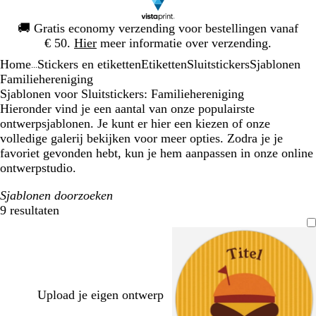
Dia
🚚
Gratis economy verzending voor bestellingen vanaf
1
€ 50.
Hier
meer informatie over verzending.
van
Home
Stickers en etiketten
Etiketten
Sluitstickers
Sjablonen
1
...
Familiehereniging
Sjablonen voor Sluitstickers: Familiehereniging
Hieronder vind je een aantal van onze populairste
ontwerpsjablonen. Je kunt er hier een kiezen of onze
volledige galerij bekijken voor meer opties. Zodra je je
favoriet gevonden hebt, kun je hem aanpassen in onze online
ontwerpstudio.
Sjablonen doorzoeken
9 resultaten
Filters
Upload je eigen ontwerp