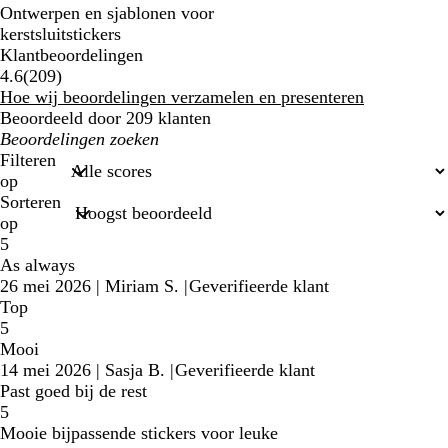
Ontwerpen en sjablonen voor
kerstsluitstickers
Klantbeoordelingen
209
4.6
(
209
)
klantbeoordelingen
Hoe wij beoordelingen verzamelen en presenteren
Beoordeeld door 209 klanten
Mijn
zoekopdrachten
Filteren
op
Sorteren
op
5
As always
26 mei 2026
|
Miriam S.
|
Geverifieerde klant
Top
5
Mooi
14 mei 2026
|
Sasja B.
|
Geverifieerde klant
Past goed bij de rest
5
Mooie bijpassende stickers voor leuke