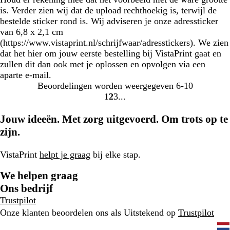
is. Verder zien wij dat de upload rechthoekig is, terwijl de
bestelde sticker rond is. Wij adviseren je onze adressticker
van 6,8 x 2,1 cm
(https://www.vistaprint.nl/schrijfwaar/adresstickers). We zien
dat het hier om jouw eerste bestelling bij VistaPrint gaat en
zullen dit dan ook met je oplossen en opvolgen via een
aparte e-mail.
Beoordelingen worden weergegeven
6-10
1
2
3
ga
ga
ga
naar
naar
naar
Jouw ideeën. Met zorg uitgevoerd. Om trots op te
pagina
pagina
pagina
zijn.
1
2
3
VistaPrint
helpt je graag
bij elke stap.
We helpen graag
Ons bedrijf
Trustpilot
Onze klanten beoordelen ons als Uitstekend op
Trustpilot