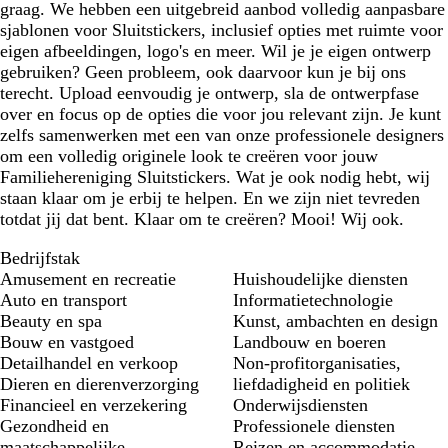
graag. We hebben een uitgebreid aanbod volledig aanpasbare
sjablonen voor Sluitstickers, inclusief opties met ruimte voor
eigen afbeeldingen, logo's en meer. Wil je je eigen ontwerp
gebruiken? Geen probleem, ook daarvoor kun je bij ons
terecht. Upload eenvoudig je ontwerp, sla de ontwerpfase
over en focus op de opties die voor jou relevant zijn. Je kunt
zelfs samenwerken met een van onze professionele designers
om een volledig originele look te creëren voor jouw
Familiehereniging Sluitstickers. Wat je ook nodig hebt, wij
staan klaar om je erbij te helpen. En we zijn niet tevreden
totdat jij dat bent. Klaar om te creëren? Mooi! Wij ook.
Bedrijfstak
Amusement en recreatie
Huishoudelijke diensten
Auto en transport
Informatietechnologie
Beauty en spa
Kunst, ambachten en design
Bouw en vastgoed
Landbouw en boeren
Detailhandel en verkoop
Non-profitorganisaties,
Dieren en dierenverzorging
liefdadigheid en politiek
Financieel en verzekering
Onderwijsdiensten
Gezondheid en
Professionele diensten
maatschappelijke
Reizen en accommodatie