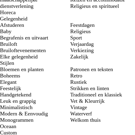
dienstverlening
Religieus en spiritueel
Horeca
Gelegenheid
Afstuderen
Feestdagen
Baby
Religieus
Begrafenis en uitvaart
Sport
Bruiloft
Verjaardag
Bruiloftevenementen
Verkiezing
Elke gelegenheid
Zakelijk
Stijlen
Bloemen en planten
Patronen en teksten
Boheems
Retro
Elegant
Rustiek
Feestelijk
Strikken en linten
Handgetekend
Traditioneel en klassiek
Leuk en grappig
Vet & Kleurrijk
Minimalistisch
Vintage
Modern & Eenvoudig
Waterverf
Monogrammen
Welkom thuis
Oceaan
Custom