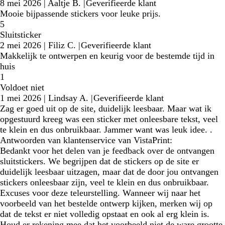
8 mei 2026
|
Aaltje B.
|
Geverifieerde klant
Mooie bijpassende stickers voor leuke prijs.
5
Sluitsticker
2 mei 2026
|
Filiz C.
|
Geverifieerde klant
Makkelijk te ontwerpen en keurig voor de bestemde tijd in
huis
1
Voldoet niet
1 mei 2026
|
Lindsay A.
|
Geverifieerde klant
Zag er goed uit op de site, duidelijk leesbaar. Maar wat ik
opgestuurd kreeg was een sticker met onleesbare tekst, veel
te klein en dus onbruikbaar. Jammer want was leuk idee. .
Antwoorden van klantenservice van VistaPrint:
Bedankt voor het delen van je feedback over de ontvangen
sluitstickers. We begrijpen dat de stickers op de site er
duidelijk leesbaar uitzagen, maar dat de door jou ontvangen
stickers onleesbaar zijn, veel te klein en dus onbruikbaar.
Excuses voor deze teleurstelling. Wanneer wij naar het
voorbeeld van het bestelde ontwerp kijken, merken wij op
dat de tekst er niet volledig opstaat en ook al erg klein is.
Houd er rekening mee dat het voorbeeld niet de ware grootte