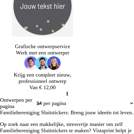
d
t
d
o
u
o
Grafische ontwerpservice
n
r
n
Werk met een ontwerper
k
q
k
e
u
e
r
o
r
Krijg een compleet nieuw,
g
i
p
professioneel ontwerp
r
s
a
Van € 12,00
i
e
a
1
j
r
Pagina
Ontwerpen per
s
s
1
pagina
Familiehereniging Sluitstickers: Breng jouw ideeën tot leven.
Op zoek naar een makkelijke, stressvrije manier om zelf
Familiehereniging Sluitstickers te maken? Vistaprint helpt je