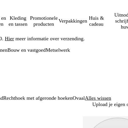
Uitnod
 en
Kleding
Promotionele
Huis &
Verpakkingen
schrij
en
en tassen
producten
cadeau
huw
50.
Hier
meer informatie over verzending.
onen
Bouw en vastgoed
Metselwerk
nd
Rechthoek met afgeronde hoeken
Ovaal
Alles wissen
Upload je eigen 