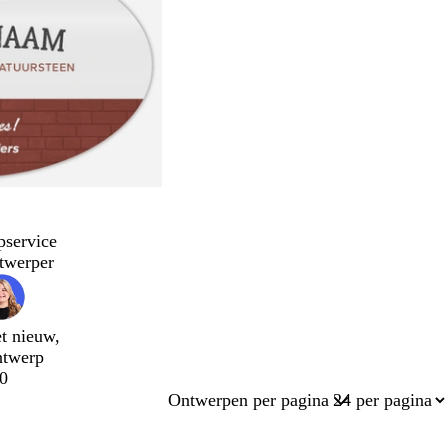
pservice
twerper
t nieuw,
ntwerp
0
Ontwerpen per pagina