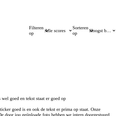
Filteren
Sorteren
op
op
s wel goed en tekst staat er goed op
ticker goed is en ook de tekst er prima op staat. Onze
. De door jou geüploade foto hebben we intern doorgestuurd