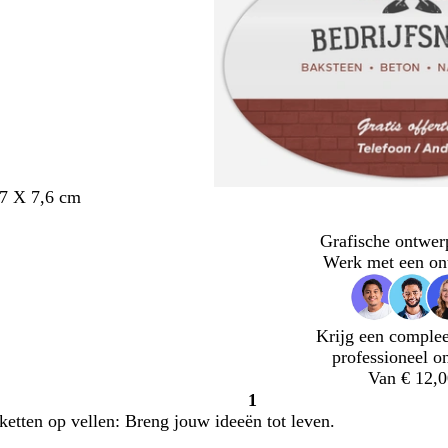
,7 X 7,6 cm
Grafische ontwer
Werk met een on
Krijg een complee
professioneel o
Van € 12,0
1
Pagina
etten op vellen: Breng jouw ideeën tot leven.
1