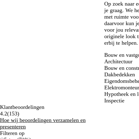
Op zoek naar ee
je graag. We he
met ruimte voo
daarvoor kun je
voor jou releva
originele look 
erbij te helpen
Bouw en vastg
Architectuur
Bouw en constr
Dakbedekken
Eigendomsbehe
Elektromonteu
Hypotheek en l
Inspectie
Klantbeoordelingen
153
4.2
(
153
)
klantbeoordelingen
Hoe wij beoordelingen verzamelen en
presenteren
Filteren op