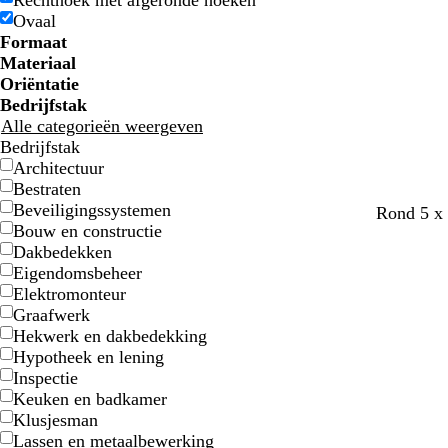
Rechthoek met afgeronde hoeken
u
u
e
e
l
l
n
n
d
d
j
j
r
r
i
i
m
m
r
r
e
e
Ovaal
w
w
n
n
j
j
s
s
t
t
n
n
e
e
s
s
Formaat
e
e
w
w
Materiaal
i
i
Oriëntatie
t
t
Bedrijfstak
t
t
Alle categorieën weergeven
e
e
Bedrijfstak
Architectuur
Bestraten
Beveiligingssystemen
Rond 5 x
Bouw en constructie
Dakbedekken
Eigendomsbeheer
Elektromonteur
Graafwerk
Hekwerk en dakbedekking
Hypotheek en lening
Inspectie
Keuken en badkamer
Klusjesman
Lassen en metaalbewerking