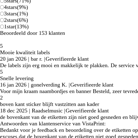
5
stars
(
71
%)
4
stars
(
9
%)
3
stars
(
1
%)
2
stars
(
6
%)
1
star
(
13
%)
Beoordeeld door 153 klanten
5
Mooie kwaliteit labels
20 jan 2026
|
bar r.
|
Geverifieerde klant
De labels zijn erg mooi en makkelijk te plakken. De service v
5
Snelle levering
16 jan 2026
|
gonelverding K.
|
Geverifieerde klant
Voor mijn kraam naambordjes en banner Besteld, zeer tevrede
2
boven kant sticker blijft vastzitten aan kader
18 dec 2025
|
Raadselmusic
|
Geverifieerde klant
de bovenkant van de etiketten zijn niet goed gesneden en blijv
Antwoorden van klantenservice van VistaPrint:
Bedankt voor je feedback en beoordeling over de etiketten op 
excuses dat de bovenkant van de etiketten niet goed gesneden