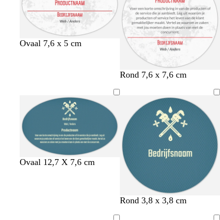
Ovaal 7,6 x 5 cm
Rond 7,6 x 7,6 cm
t
z
Ovaal 12,7 X 7,6 cm
u
e
r
e
q
s
s
z
Rond 3,8 x 3,8 cm
u
c
t
e
o
h