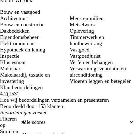
Mooi! Wij ook.
Bouw en vastgoed
Architectuur
Mens en milieu
Bouw en constructie
Metselwerk
Dakbedekken
Oplevering
Eigendomsbeheer
Timmerwerk en
Elektromonteur
houtbewerking
Hypotheek en lening
Vastgoed
Inspectie
Vastgoedjurist
Klusjesman
Verfen en behangen
Makelaar
Verwarming, ventilatie en
Makelaardij, taxatie en
airconditioning
investering
Vloeren leggen en betegelen
Klantbeoordelingen
153
4.2
(
153
)
klantbeoordelingen
Hoe wij beoordelingen verzamelen en presenteren
Beoordeeld door 153 klanten
Mijn
zoekopdrachten
Filteren
op
Sorteren