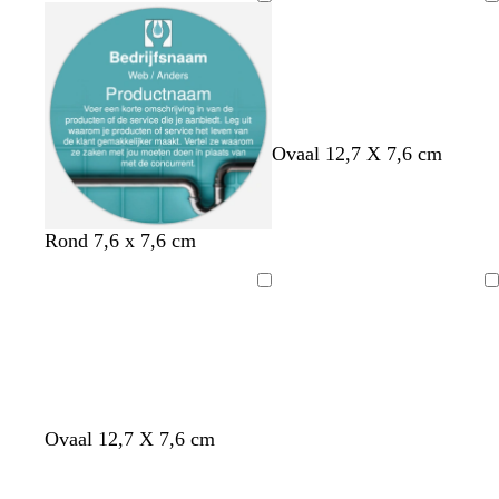
a
e
i
u
Bezig
a
s
s
i
met
l
c
e
m
laden
h
g
u
r
i
o
m
e
Ovaal 12,7 X 7,6 cm
g
n
r
o
e
Rond 7,6 x 7,6 cm
n
Bezig
Bezig
met
met
laden
laden
Ovaal 12,7 X 7,6 cm