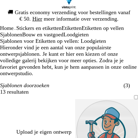
Dia
🚚
Gratis economy verzending voor bestellingen vanaf
1
€ 50.
Hier
meer informatie over verzending.
van
Home
Stickers en etiketten
Etiketten
Etiketten op vellen
1
...
Sjablonen
Bouw en vastgoed
Loodgieten
Sjablonen voor Etiketten op vellen: Loodgieten
Hieronder vind je een aantal van onze populairste
ontwerpsjablonen. Je kunt er hier een kiezen of onze
volledige galerij bekijken voor meer opties. Zodra je je
favoriet gevonden hebt, kun je hem aanpassen in onze online
ontwerpstudio.
Sjablonen doorzoeken
(3)
13 resultaten
Filters
Upload je eigen ontwerp