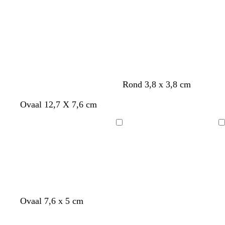
laden
laden
Rond 3,8 x 3,8 cm
Ovaal 12,7 X 7,6 cm
Bezig
Bezig
met
met
laden
laden
d
f
o
b
Ovaal 7,6 x 5 cm
o
u
l
l
n
c
i
a