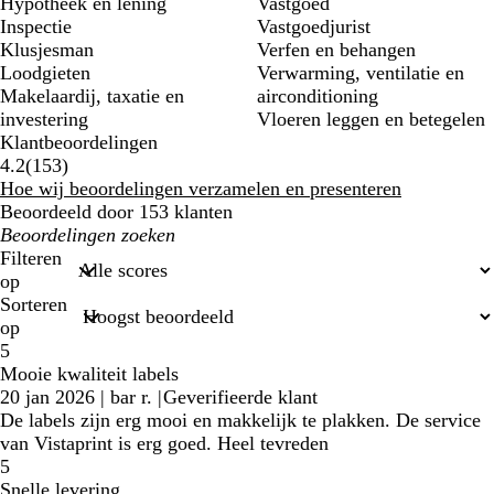
Hypotheek en lening
Vastgoed
Inspectie
Vastgoedjurist
Klusjesman
Verfen en behangen
Loodgieten
Verwarming, ventilatie en
Makelaardij, taxatie en
airconditioning
investering
Vloeren leggen en betegelen
Klantbeoordelingen
153
4.2
(
153
)
klantbeoordelingen
Hoe wij beoordelingen verzamelen en presenteren
Beoordeeld door 153 klanten
Mijn
zoekopdrachten
Filteren
op
Sorteren
op
5
Mooie kwaliteit labels
20 jan 2026
|
bar r.
|
Geverifieerde klant
De labels zijn erg mooi en makkelijk te plakken. De service
van Vistaprint is erg goed. Heel tevreden
5
Snelle levering