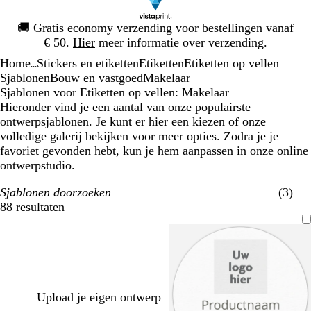
Dia
🚚
Gratis economy verzending voor bestellingen vanaf
1
€ 50.
Hier
meer informatie over verzending.
van
Home
Stickers en etiketten
Etiketten
Etiketten op vellen
1
...
Sjablonen
Bouw en vastgoed
Makelaar
Sjablonen voor Etiketten op vellen: Makelaar
Hieronder vind je een aantal van onze populairste
ontwerpsjablonen. Je kunt er hier een kiezen of onze
volledige galerij bekijken voor meer opties. Zodra je je
favoriet gevonden hebt, kun je hem aanpassen in onze online
ontwerpstudio.
Sjablonen doorzoeken
(3)
88 resultaten
Filters
Upload je eigen ontwerp