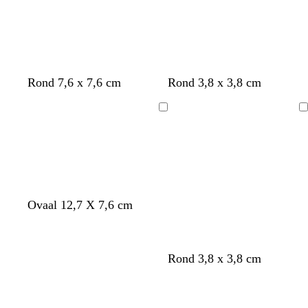
z
z
w
w
Rond 7,6 x 7,6 cm
Rond 3,8 x 3,8 cm
w
w
i
i
a
a
t
t
Bezig
Bezig
r
r
met
met
t
t
laden
laden
Ovaal 12,7 X 7,6 cm
d
d
d
b
z
Rond 3,8 x 3,8 cm
o
o
o
l
w
Bezig
Bezig
n
n
n
a
a
met
met
k
k
k
d
r