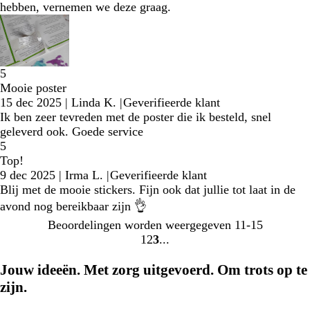
hebben, vernemen we deze graag.
5
Mooie poster
15 dec 2025
|
Linda K.
|
Geverifieerde klant
Ik ben zeer tevreden met de poster die ik besteld, snel
geleverd ook. Goede service
5
Top!
9 dec 2025
|
Irma L.
|
Geverifieerde klant
Blij met de mooie stickers. Fijn ook dat jullie tot laat in de
avond nog bereikbaar zijn 👌
Beoordelingen worden weergegeven
11-15
1
2
3
Naar
Naar
Naar
pagina
pagina
pagina
Jouw ideeën. Met zorg uitgevoerd. Om trots op te
zijn.