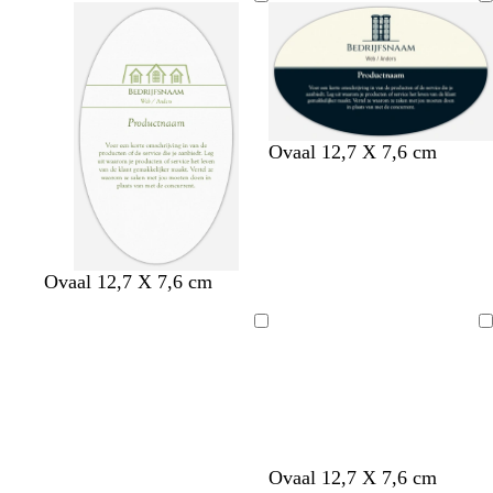
z
w
s
t
Ovaal 12,7 X 7,6 cm
w
i
m
u
a
j
a
r
r
n
r
q
t
r
a
u
o
g
o
Ovaal 12,7 X 7,6 cm
o
d
i
d
s
e
Bezig
Bezig
met
met
laden
laden
Ovaal 12,7 X 7,6 cm